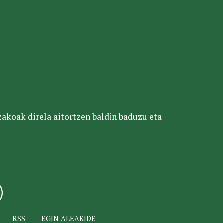
tzakoak direla aitortzen baldin baduzu eta
RSS
EGIN ALEAKIDE