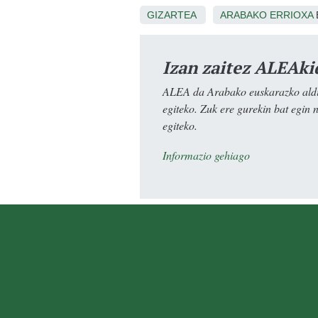
GIZARTEA
ARABAKO ERRIOXA
Izan zaitez ALEAki
ALEA da Arabako euskarazko aldiz
egiteko. Zuk ere gurekin bat egin 
egiteko.
Informazio gehiago