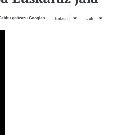
Gehitu gaitzazu Googlen
Entzun
Itzuli