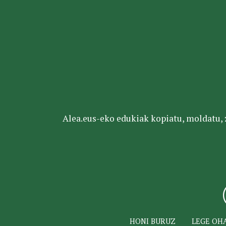
Alea.eus-eko edukiak kopiatu, moldatu, za
HONI BURUZ
LEGE OH