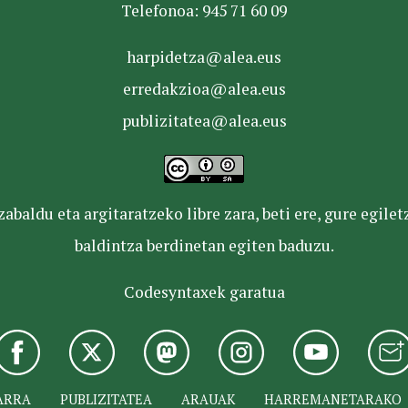
Telefonoa: 945 71 60 09
harpidetza@alea.eus
erredakzioa@alea.eus
publizitatea@alea.eus
baldu eta argitaratzeko libre zara, beti ere, gure egile
baldintza berdinetan egiten baduzu.
Codesyntaxek garatua
ARRA
PUBLIZITATEA
ARAUAK
HARREMANETARAKO