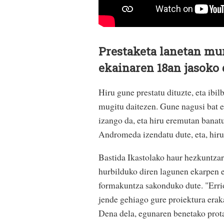
Prestaketa lanetan mur
ekainaren 18an jasoko 
Hiru gune prestatu dituzte, eta ibilb
mugitu daitezen. Gune nagusi bat 
izango da, eta hiru eremutan banat
Andromeda izendatu dute, eta, hir
Bastida Ikastolako haur hezkuntzar
hurbilduko diren lagunen ekarpen e
formakuntza sakonduko dute. "Errio
jende gehiago gure proiektura erak
Dena dela, egunaren benetako prot