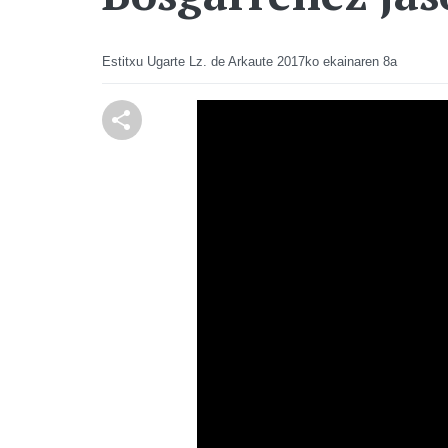
Estitxu Ugarte Lz. de Arkaute
2017ko ekainaren 8a