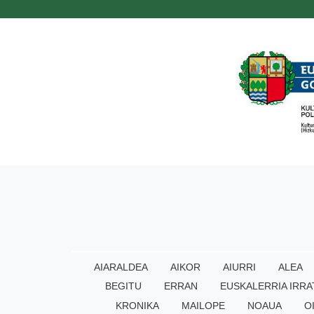
AIARALDEA
AIKOR
AIURRI
ALEA
BEGITU
ERRAN
EUSKALERRIA IRRA
KRONIKA
MAILOPE
NOAUA
O