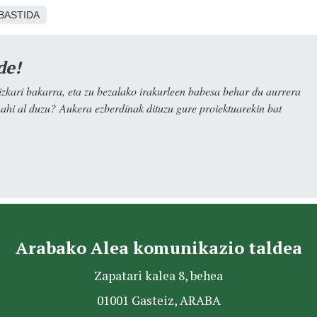
BASTIDA
de!
kari bakarra, eta zu bezalako irakurleen babesa behar du aurrera
nahi al duzu? Aukera ezberdinak dituzu gure proiektuarekin bat
Arabako Alea komunikazio taldea
Zapatari kalea 8, behea
01001 Gasteiz, ARABA