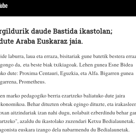
gildurik daude Bastida ikastolan;
dute Araba Euskaraz jaia.
ide laburra, laua eta erraza, bisitariak gune batetik bestera erra
egongo da, eta beste biak txikiagoak. Lehen gunea Esne Bidea
uko dute: Proxima Centauri, Eguzkia, eta Alfa. Bigarren gunea
ugarrena, Prometheus.
en marko pedagogiko berria ezartzeko baliatuko dute jaira
konomikoa. Behar dituzten obrak egingo dituzte, eta irakaslee
xan aitzindariak izan nahi dugu, nolabait ezberdindu behar gar
artzeko", azaldu du ikastolako zuzendari Ketxu Bedialaunetak.
agonista euskara izango dela nabarmendu du Bedialaunetak.