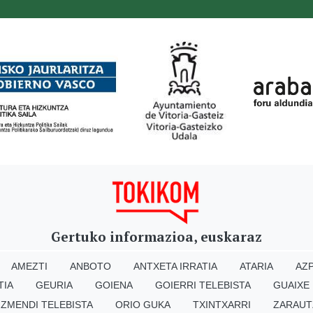
Gertuko informazioa, euskaraz
AMEZTI
ANBOTO
ANTXETA IRRATIA
ATARIA
AZP
TIA
GEURIA
GOIENA
GOIERRI TELEBISTA
GUAIXE
IZMENDI TELEBISTA
ORIO GUKA
TXINTXARRI
ZARAUT