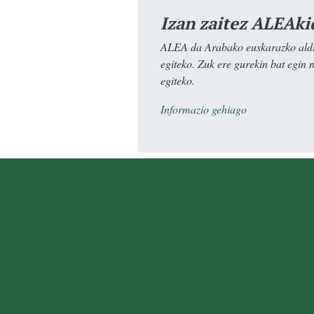
Izan zaitez ALEAki
ALEA da Arabako euskarazko aldiz
egiteko. Zuk ere gurekin bat egin 
egiteko.
Informazio gehiago