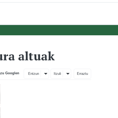
ra altuak
azu Googlen
Entzun
Itzuli
Erraztu