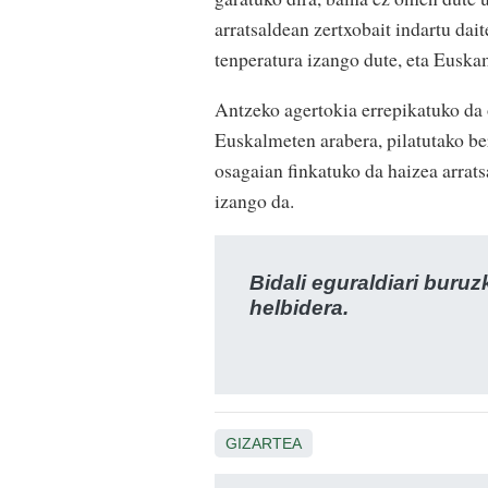
arratsaldean zertxobait indartu dai
tenperatura izango dute, eta Euska
Antzeko agertokia errepikatuko da 
Euskalmeten arabera, pilatutako ber
osagaian finkatuko da haizea arrat
izango da.
Bidali eguraldiari buru
helbidera.
GIZARTEA