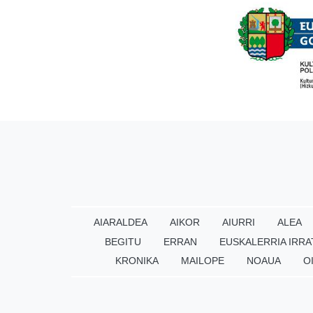
AIARALDEA
AIKOR
AIURRI
ALEA
BEGITU
ERRAN
EUSKALERRIA IRRA
KRONIKA
MAILOPE
NOAUA
O