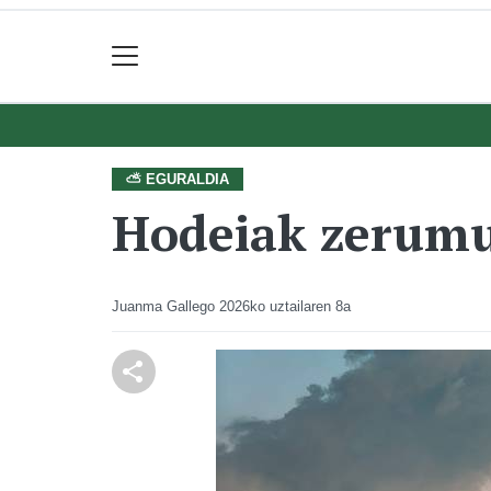
⛅ EGURALDIA
Hodeiak zerumu
Juanma Gallego
2026ko uztailaren 8a