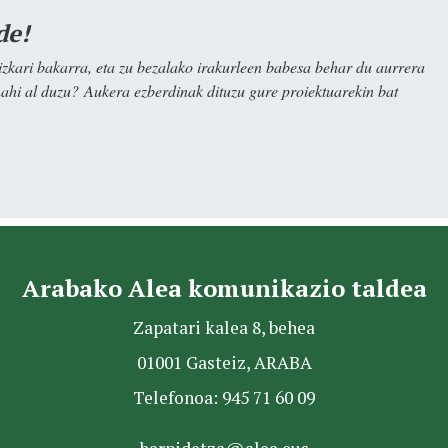
de!
kari bakarra, eta zu bezalako irakurleen babesa behar du aurrera
nahi al duzu? Aukera ezberdinak dituzu gure proiektuarekin bat
Arabako Alea komunikazio taldea
Zapatari kalea 8, behea
01001 Gasteiz, ARABA
Telefonoa: 945 71 60 09