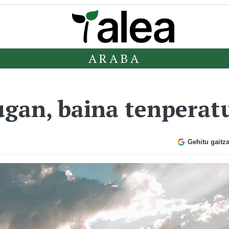
ARABA
gan, baina tenperatu
Gehitu gaitz