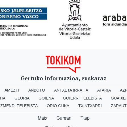
Gertuko informazioa, euskaraz
AMEZTI
ANBOTO
ANTXETA IRRATIA
ATARIA
AZP
TIA
GEURIA
GOIENA
GOIERRI TELEBISTA
GUAIXE
IZMENDI TELEBISTA
ORIO GUKA
TXINTXARRI
ZARAUT
Matx
Gurean
Ttap