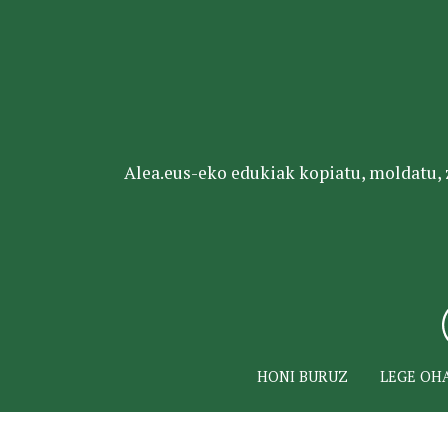
Alea.eus-eko edukiak kopiatu, moldatu, za
HONI BURUZ
LEGE OH