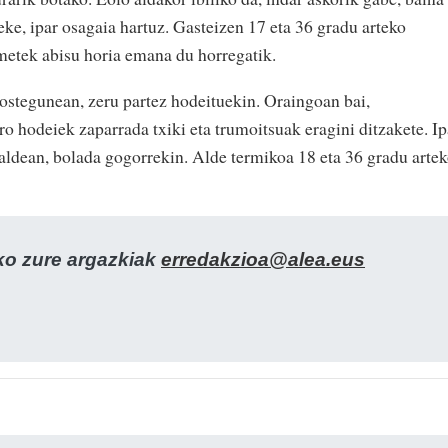
teke, ipar osagaia hartuz. Gasteizen 17 eta 36 gradu arteko
metek abisu horia emana du horregatik.
ostegunean, zeru partez hodeituekin. Oraingoan bai,
o hodeiek zaparrada txiki eta trumoitsuak eragini ditzakete. Ip
saldean, bolada gogorrekin. Alde termikoa 18 eta 36 gradu arte
zko zure argazkiak
erredakzioa@alea.eus