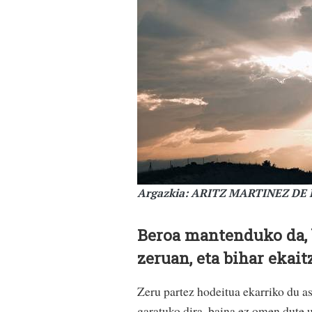
Argazkia: ARITZ MARTINEZ DE 
Beroa mantenduko da, 
zeruan, eta bihar ekait
Zeru partez hodeitua ekarriko du a
garatuko dira, baina ez omen dute u