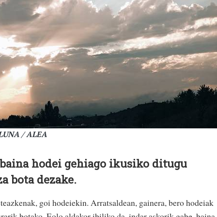
LUNA / ALEA
baina hodei gehiago ikusiko ditugu
za bota dezake.
steazkenak, goi hodeiekin. Arratsaldean, gainera, bero hodeiak
rarik botako. Eolo aldakor ibiliko da, indar askorik gabe, baina