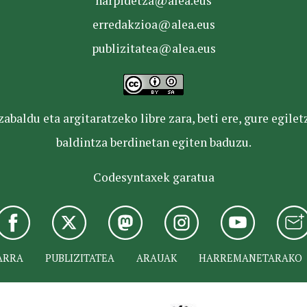
harpidetza@alea.eus
erredakzioa@alea.eus
publizitatea@alea.eus
baldu eta argitaratzeko libre zara, beti ere, gure egile
baldintza berdinetan egiten baduzu.
Codesyntaxek garatua
ARRA
PUBLIZITATEA
ARAUAK
HARREMANETARAKO