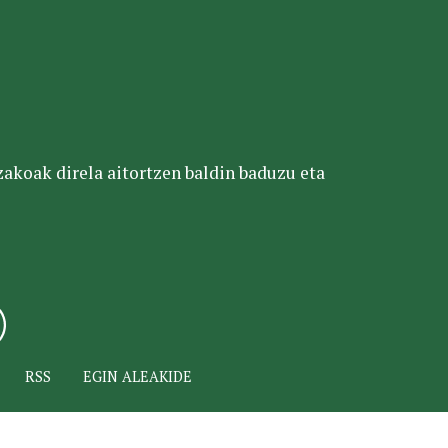
tzakoak direla aitortzen baldin baduzu eta
RSS
EGIN ALEAKIDE