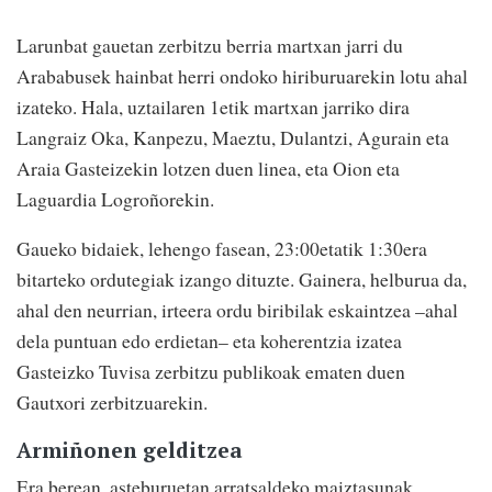
Larunbat gauetan zerbitzu berria martxan jarri du
Arababusek hainbat herri ondoko hiriburuarekin lotu ahal
izateko. Hala, uztailaren 1etik martxan jarriko dira
Langraiz Oka, Kanpezu, Maeztu, Dulantzi, Agurain eta
Araia Gasteizekin lotzen duen linea, eta Oion eta
Laguardia Logroñorekin.
Gaueko bidaiek, lehengo fasean, 23:00etatik 1:30era
bitarteko ordutegiak izango dituzte. Gainera, helburua da,
ahal den neurrian, irteera ordu biribilak eskaintzea –ahal
dela puntuan edo erdietan– eta koherentzia izatea
Gasteizko Tuvisa zerbitzu publikoak ematen duen
Gautxori zerbitzuarekin.
Armiñonen gelditzea
Era berean, asteburuetan arratsaldeko maiztasunak