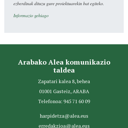
ezberdinak dituzu gure proiektuarekin bat egiteko.
Informazio gehiago
Arabako Alea komunikazio
taldea
Zapatari kalea 8, behea
01001 Gasteiz, ARABA
Telefonoa: 945 71 60 09
harpidetza@alea.eus
erredakzioa@alea.eus