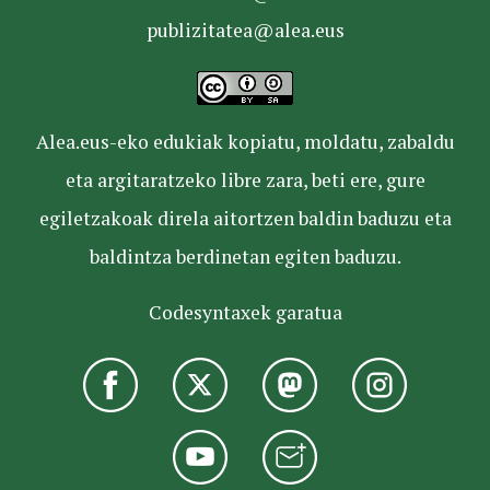
publizitatea@alea.eus
Alea.eus-eko edukiak kopiatu, moldatu, zabaldu
eta argitaratzeko libre zara, beti ere, gure
egiletzakoak direla aitortzen baldin baduzu eta
baldintza berdinetan egiten baduzu.
Codesyntaxek garatua