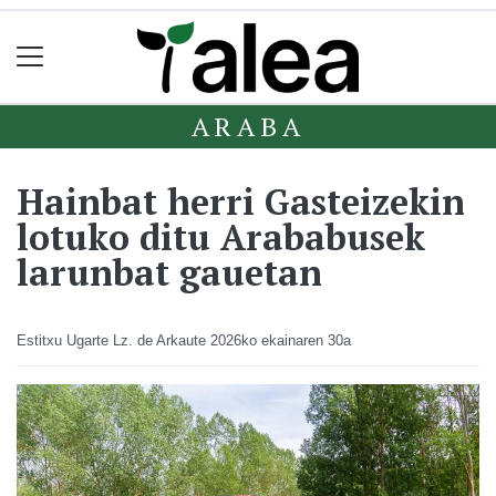
ARABA
Hainbat herri Gasteizekin
lotuko ditu Arababusek
larunbat gauetan
Estitxu Ugarte Lz. de Arkaute
2026ko ekainaren 30a