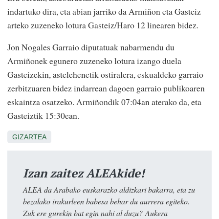
indartuko dira, eta abian jarriko da Armiñon eta Gasteiz
arteko zuzeneko lotura Gasteiz/Haro 12 linearen bidez.
Jon Nogales Garraio diputatuak nabarmendu du
Armiñonek egunero zuzeneko lotura izango duela
Gasteizekin, astelehenetik ostiralera, eskualdeko garraio
zerbitzuaren bidez indarrean dagoen garraio publikoaren
eskaintza osatzeko. Armiñondik 07:04an aterako da, eta
Gasteiztik 15:30ean.
GIZARTEA
Izan zaitez ALEAkide!
ALEA da Arabako euskarazko aldizkari bakarra, eta zu
bezalako irakurleen babesa behar du aurrera egiteko.
Zuk ere gurekin bat egin nahi al duzu? Aukera