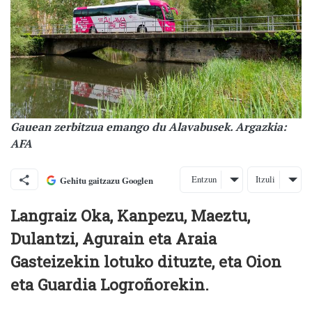
Gauean zerbitzua emango du Alavabusek. Argazkia:
AFA
Entzun
Itzuli
Gehitu gaitzazu Googlen
Langraiz Oka, Kanpezu, Maeztu,
Dulantzi, Agurain eta Araia
Gasteizekin lotuko dituzte, eta Oion
eta Guardia Logroñorekin.