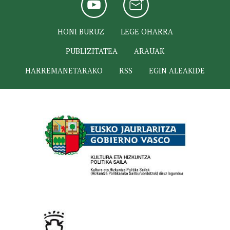
HONI BURUZ
LEGE OHARRA
PUBLIZITATEA
ARAUAK
HARREMANETARAKO
RSS
EGIN ALEAKIDE