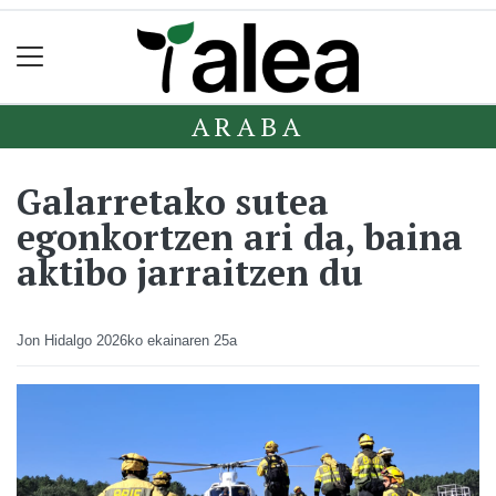
ARABA
Galarretako sutea
egonkortzen ari da, baina
aktibo jarraitzen du
Jon Hidalgo
2026ko ekainaren 25a