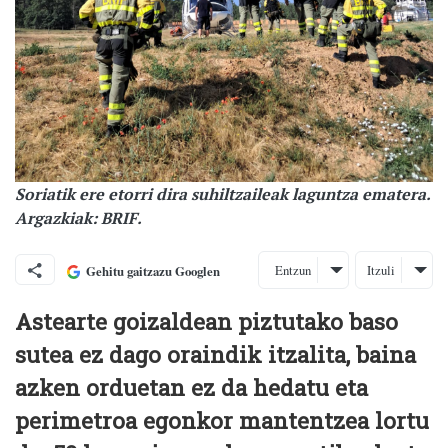
Soriatik ere etorri dira suhiltzaileak laguntza ematera.
Argazkiak: BRIF.
Entzun
Itzuli
Gehitu gaitzazu Googlen
Astearte goizaldean piztutako baso
sutea ez dago oraindik itzalita, baina
azken orduetan ez da hedatu eta
perimetroa egonkor mantentzea lortu