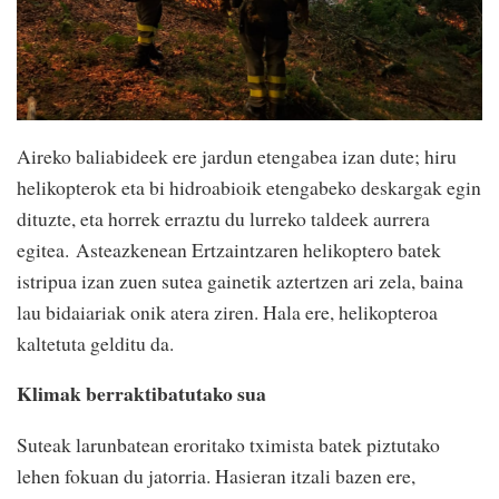
Aireko baliabideek ere jardun etengabea izan dute; hiru
helikopterok eta bi hidroabioik etengabeko deskargak egin
dituzte, eta horrek erraztu du lurreko taldeek aurrera
egitea. Asteazkenean Ertzaintzaren helikoptero batek
istripua izan zuen sutea gainetik aztertzen ari zela, baina
lau bidaiariak onik atera ziren. Hala ere, helikopteroa
kaltetuta gelditu da.
Klimak berraktibatutako sua
Suteak larunbatean eroritako tximista batek piztutako
lehen fokuan du jatorria. Hasieran itzali bazen ere,