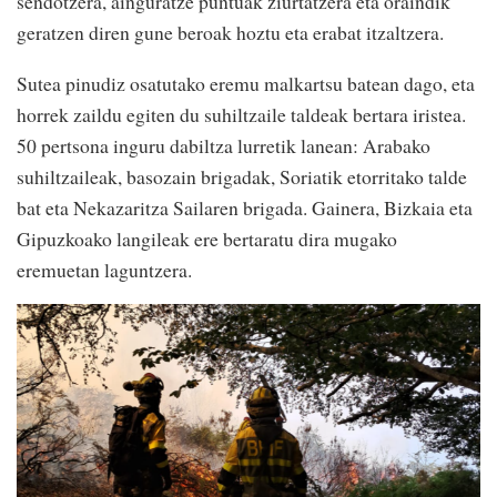
sendotzera, ainguratze puntuak ziurtatzera eta oraindik
geratzen diren gune beroak hoztu eta erabat itzaltzera.
Sutea pinudiz osatutako eremu malkartsu batean dago, eta
horrek zaildu egiten du suhiltzaile taldeak bertara iristea.
50 pertsona inguru dabiltza lurretik lanean: Arabako
suhiltzaileak, basozain brigadak, Soriatik etorritako talde
bat eta Nekazaritza Sailaren brigada. Gainera, Bizkaia eta
Gipuzkoako langileak ere bertaratu dira mugako
eremuetan laguntzera.