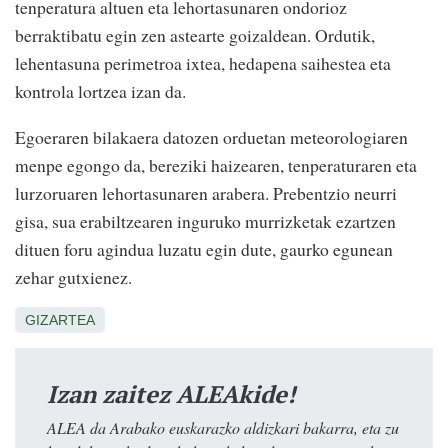
tenperatura altuen eta lehortasunaren ondorioz
berraktibatu egin zen astearte goizaldean. Ordutik,
lehentasuna perimetroa ixtea, hedapena saihestea eta
kontrola lortzea izan da.
Egoeraren bilakaera datozen orduetan meteorologiaren
menpe egongo da, bereziki haizearen, tenperaturaren eta
lurzoruaren lehortasunaren arabera. Prebentzio neurri
gisa, sua erabiltzearen inguruko murrizketak ezartzen
dituen foru agindua luzatu egin dute, gaurko egunean
zehar gutxienez.
GIZARTEA
Izan zaitez ALEAkide!
ALEA da Arabako euskarazko aldizkari bakarra, eta zu