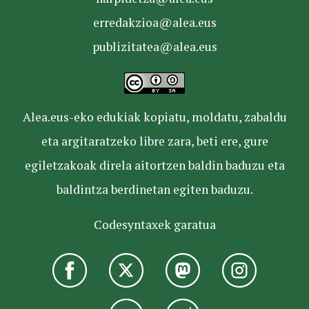
erredakzioa@alea.eus
publizitatea@alea.eus
Alea.eus-eko edukiak kopiatu, moldatu, zabaldu
eta argitaratzeko libre zara, beti ere, gure
egiletzakoak direla aitortzen baldin baduzu eta
baldintza berdinetan egiten baduzu.
Codesyntaxek garatua