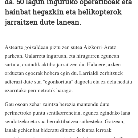
da. 50 lagun inguruko operatiboak eta
hainbat hegazkin eta helikopterok
jarraitzen dute lanean.
Astearte goizaldean piztu zen sutea Aizkorri-Aratz
parkean, Galarreta inguruan, eta hirugarren egunean
sartuta, oraindik aktibo jarraitzen du. Hala ere, azken
orduetan egoerak hobera egin du. Larrialdi zerbitzuek
adierazi dute sua "egonkortuta" dagoela eta ez dela hedatu
ezarritako perimetrotik harago.
Gau osoan zehar zaintza berezia mantendu dute
perimetroko puntu sentikorrenetan, egunez egindako lana
sendotzeko eta sua berraktibatzea saihesteko. Goizean,
lanak gehienbat bideratu dituzte defentsa lerroak