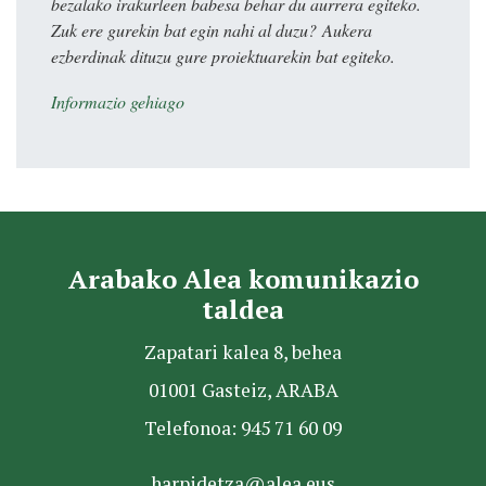
bezalako irakurleen babesa behar du aurrera egiteko.
Zuk ere gurekin bat egin nahi al duzu? Aukera
ezberdinak dituzu gure proiektuarekin bat egiteko.
Informazio gehiago
Arabako Alea komunikazio
taldea
Zapatari kalea 8, behea
01001 Gasteiz, ARABA
Telefonoa: 945 71 60 09
harpidetza@alea.eus