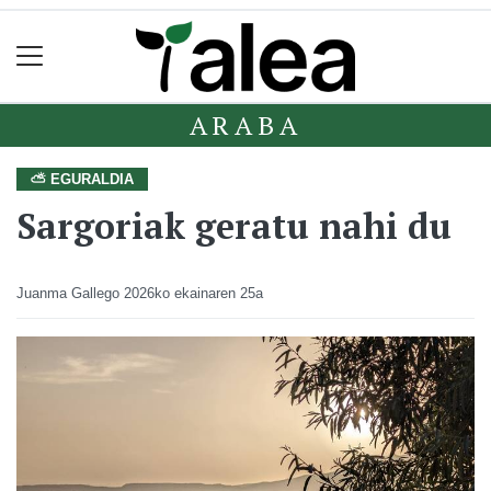
ARABA
⛅ EGURALDIA
Sargoriak geratu nahi du
Juanma Gallego
2026ko ekainaren 25a