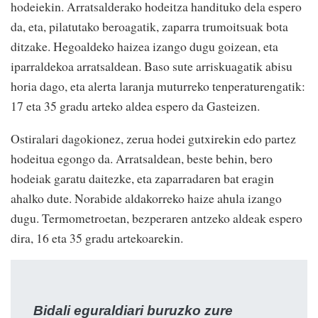
hodeiekin. Arratsalderako hodeitza handituko dela espero
da, eta, pilatutako beroagatik, zaparra trumoitsuak bota
ditzake. Hegoaldeko haizea izango dugu goizean, eta
iparraldekoa arratsaldean. Baso sute arriskuagatik abisu
horia dago, eta alerta laranja muturreko tenperaturengatik:
17 eta 35 gradu arteko aldea espero da Gasteizen.
Ostiralari dagokionez, zerua hodei gutxirekin edo partez
hodeitua egongo da. Arratsaldean, beste behin, bero
hodeiak garatu daitezke, eta zaparradaren bat eragin
ahalko dute. Norabide aldakorreko haize ahula izango
dugu. Termometroetan, bezperaren antzeko aldeak espero
dira, 16 eta 35 gradu artekoarekin.
Bidali eguraldiari buruzko zure