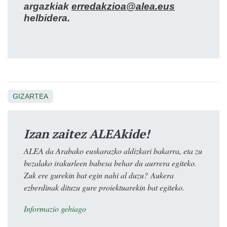
argazkiak
erredakzioa@alea.eus
helbidera.
GIZARTEA
Izan zaitez ALEAkide!
ALEA da Arabako euskarazko aldizkari bakarra, eta zu
bezalako irakurleen babesa behar du aurrera egiteko.
Zuk ere gurekin bat egin nahi al duzu? Aukera
ezberdinak dituzu gure proiektuarekin bat egiteko.
Informazio gehiago