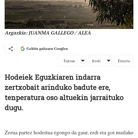
Argazkia: JUANMA GALLEGO / ALEA
Gehitu gaitzazu Googlen
Entzun
Itzuli
Erraztu
Hodeiek Eguzkiaren indarra
zertxobait arinduko badute ere,
tenperatura oso altuekin jarraituko
dugu.
Zerua partez hodeitua egongo da gaur, erdi eta goi mailako