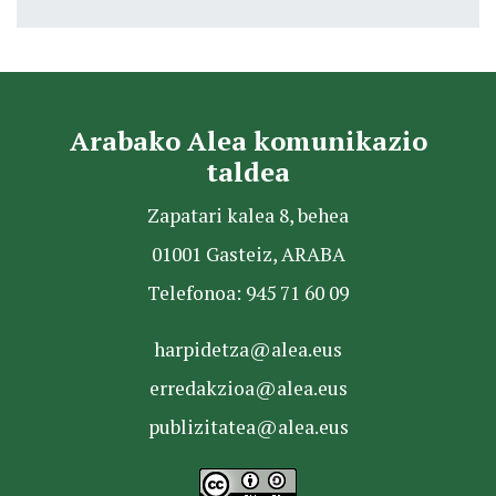
Arabako Alea komunikazio
taldea
Zapatari kalea 8, behea
01001 Gasteiz, ARABA
Telefonoa: 945 71 60 09
harpidetza@alea.eus
erredakzioa@alea.eus
publizitatea@alea.eus