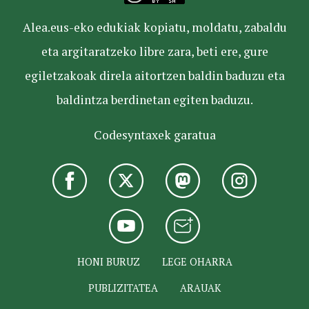
Alea.eus-eko edukiak kopiatu, moldatu, zabaldu
eta argitaratzeko libre zara, beti ere, gure
egiletzakoak direla aitortzen baldin baduzu eta
baldintza berdinetan egiten baduzu.
Codesyntaxek garatua
HONI BURUZ
LEGE OHARRA
PUBLIZITATEA
ARAUAK