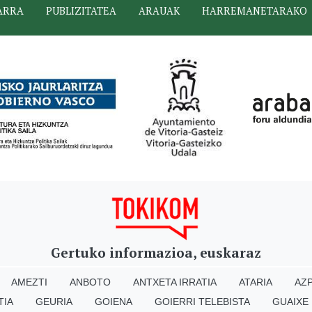
ARRA
PUBLIZITATEA
ARAUAK
HARREMANETARAKO
Gertuko informazioa, euskaraz
AMEZTI
ANBOTO
ANTXETA IRRATIA
ATARIA
AZP
TIA
GEURIA
GOIENA
GOIERRI TELEBISTA
GUAIXE