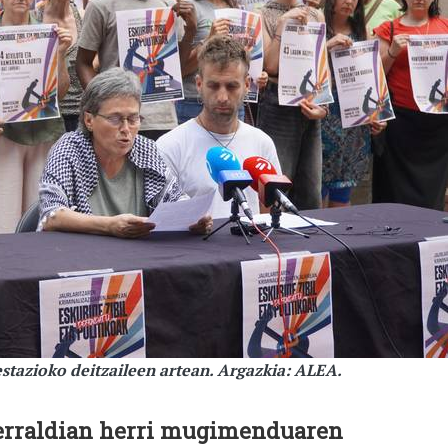
stazioko deitzaileen artean. Argazkia: ALEA.
erraldian herri mugimenduaren