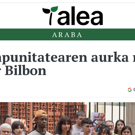
ARABA
npunitatearen aurka 
r Bilbon