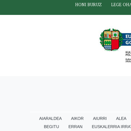
HONI BURUZ
LEGE OH
AIARALDEA
AIKOR
AIURRI
ALEA
BEGITU
ERRAN
EUSKALERRIA IRRA