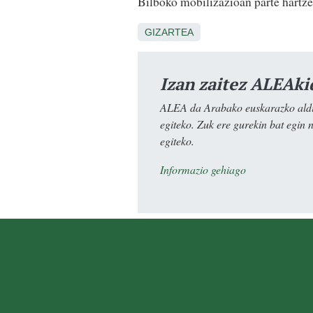
Bilboko mobilizazioan parte hartze
GIZARTEA
Izan zaitez ALEAki
ALEA da Arabako euskarazko aldiz
egiteko. Zuk ere gurekin bat egin 
egiteko.
Informazio gehiago