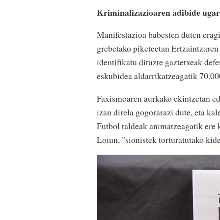
Kriminalizazioaren adibide ugar
Manifestazioa babesten duten eragi
grebetako piketeetan Ertzaintzaren 
identifikatu dituzte gaztetxeak def
eskubidea aldarrikatzeagatik 70.000
Faxismoaren aurkako ekintzetan ed
izan direla gogorarazi dute, eta ka
Futbol taldeak animatzeagatik ere k
Loiun, "sionistek torturatutako kide