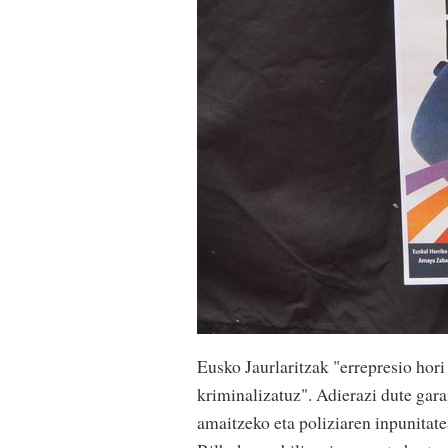
Eusko Jaurlaritzak "errepresio hori
kriminalizatuz". Adierazi dute gar
amaitzeko eta poliziaren inpunitate