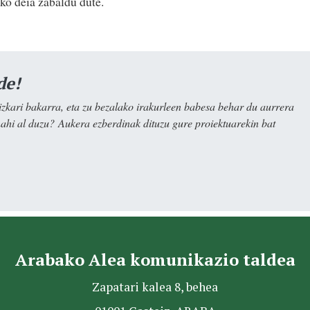
ko deia zabaldu dute.
de!
kari bakarra, eta zu bezalako irakurleen babesa behar du aurrera
nahi al duzu? Aukera ezberdinak dituzu gure proiektuarekin bat
Arabako Alea komunikazio taldea
Zapatari kalea 8, behea