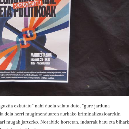
 guztia ezkutatu" nahi duela salatu dute, "gure jarduna
aia dela herri mugimenduaren aurkako kriminalizazioarekin
ari mugak jartzeko. Norabide horretan, indarrak batu eta bihar