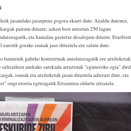
i
leek jasandako jazarpena gogora ekarri dute. Azaldu dutenez,
kargak pairatu dituzte; azken bost urteetan 250 lagun
endatzeagatik, eta hamalau gaztetxe desalojatu dituzte. Etxebizi
 eurotik gorako isunak jaso dituztela ere salatu dute.
o baimenik gabeko kontzertuak antolatzeagatik ere atxiloketak
le saltzaileen aurkako sarekada arrazistak "eguneroko ogia" dire
argak, isunak eta atxiloketak jasan dituztela adierazi dute, eta
ei" ongi etorria egiteagatik Ertzaintza oldartu zitzaiela.