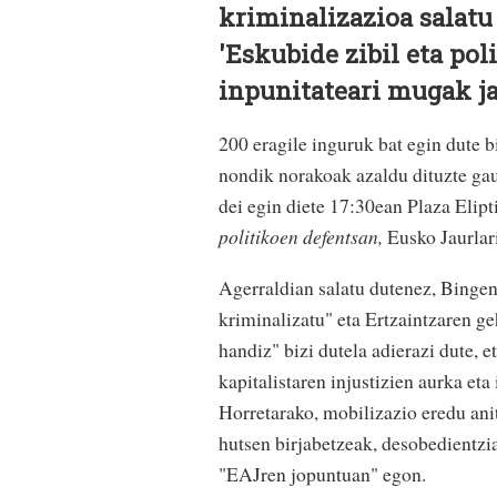
kriminalizazioa salatu
'Eskubide zibil eta pol
inpunitateari mugak ja
200 eragile inguruk bat egin dute 
nondik norakoak azaldu dituzte gau
dei egin diete 17:30ean Plaza Elipt
politikoen defentsan,
Eusko Jaurlari
Agerraldian salatu dutenez, Binge
kriminalizatu" eta Ertzaintzaren ge
handiz" bizi dutela adierazi dute, 
kapitalistaren injustizien aurka et
Horretarako, mobilizazio eredu ani
hutsen birjabetzeak, desobedientzia 
"EAJren jopuntuan" egon.