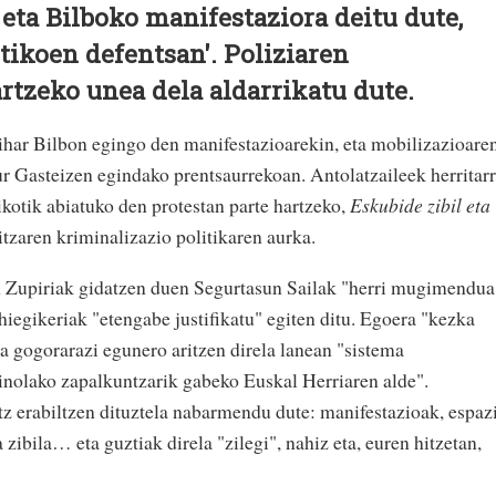
 eta Bilboko manifestaziora deitu dute,
itikoen defentsan'. Poliziaren
rtzeko unea dela aldarrikatu dute.
bihar Bilbon egingo den manifestazioarekin, eta mobilizazioare
r Gasteizen egindako prentsaurrekoan. Antolatzaileek herritarr
ikotik abiatuko den protestan parte hartzeko,
Eskubide zibil eta
tzaren kriminalizazio politikaren aurka.
n Zupiriak gidatzen duen Segurtasun Sailak "herri mugimendua
hiegikeriak "etengabe justifikatu" egiten ditu. Egoera "kezka
eta gogorarazi egunero aritzen direla lanean "sistema
a inolako zapalkuntzarik gabeko Euskal Herriaren alde".
tz erabiltzen dituztela nabarmendu dute: manifestazioak, espaz
zibila… eta guztiak direla "zilegi", nahiz eta, euren hitzetan,