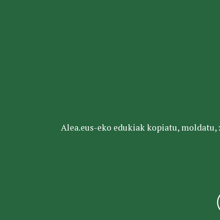
Alea.eus-eko edukiak kopiatu, moldatu, za