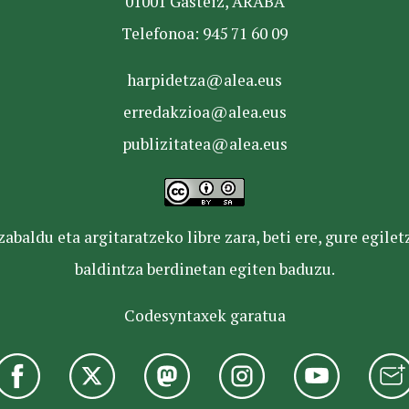
01001 Gasteiz, ARABA
Telefonoa: 945 71 60 09
harpidetza@alea.eus
erredakzioa@alea.eus
publizitatea@alea.eus
baldu eta argitaratzeko libre zara, beti ere, gure egile
baldintza berdinetan egiten baduzu.
Codesyntaxek garatua