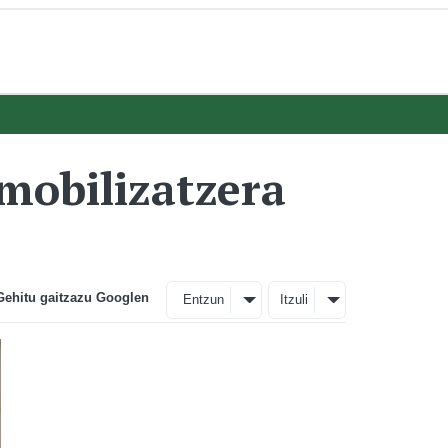
mobilizatzera
Gehitu gaitzazu Googlen
Entzun
Itzuli