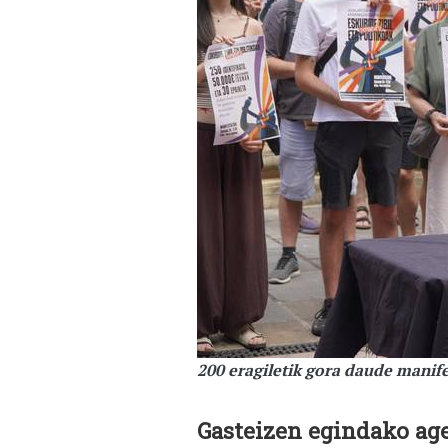
200 eragiletik gora daude manife
Gasteizen egindako ag