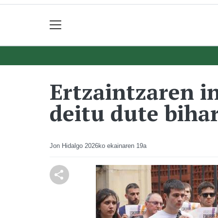
Ertzaintzaren i
deitu dute biha
Jon Hidalgo
2026ko ekainaren 19a