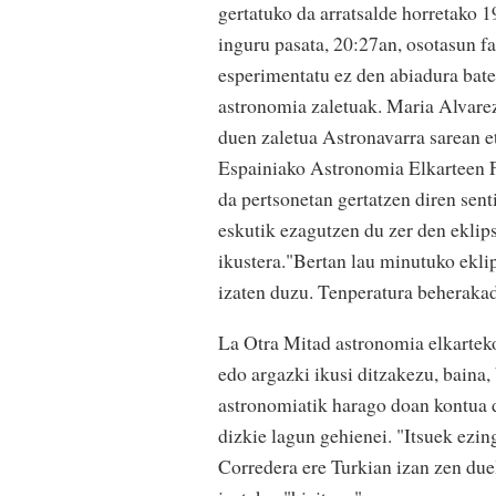
gertatuko da arratsalde horretako 1
inguru pasata, 20:27an, osotasun fa
esperimentatu ez den abiadura bat
astronomia zaletuak. Maria Alvare
duen zaletua Astronavarra sarean e
Espainiako Astronomia Elkarteen F
da pertsonetan gertatzen diren sen
eskutik ezagutzen du zer den eklips
ikustera."Bertan lau minutuko ekli
izaten duzu. Tenperatura beherakad
La Otra Mitad astronomia elkarteko 
edo argazki ikusi ditzakezu, baina,
astronomiatik harago doan kontua d
dizkie lagun gehienei. "Itsuek ezing
Corredera ere Turkian izan zen due