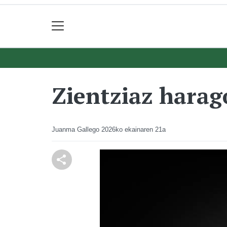
Zientziaz harag
Juanma Gallego
2026ko ekainaren 21a