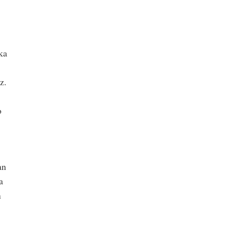
ka
z.
o
an
a
n