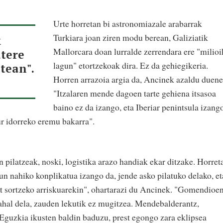
Urte horretan bi astronomiazale arabarrak
Turkiara joan ziren modu berean, Galiziatik
k
Mallorcara doan lurralde zerrendara ere "milioi
atere
lagun" etortzekoak dira. Ez da gehiegikeria.
tean".
Horren arrazoia argia da, Ancinek azaldu duene
"Itzalaren mende dagoen tarte gehiena itsasoa
baino ez da izango, eta Iberiar penintsula izang
r idorreko eremu bakarra".
 pilatzeak, noski, logistika arazo handiak ekar ditzake. Horret
gun nahiko konplikatua izango da, jende asko pilatuko delako, et
at sortzeko arriskuarekin", ohartarazi du Ancinek. "Gomendioe
 ahal dela, zauden lekutik ez mugitzea. Mendebalderantz,
 Eguzkia ikusten baldin baduzu, prest egongo zara eklipsea