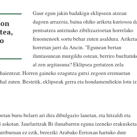
Gaur egun jakin badakigu eklipseen atzean
dagoen arrazoia, baina ohiko ariketa kuriosoa d
non
pentsatzea antzinako zibilizazioetan horrelako
tea,
fenomenoek sortu behar zuten asaldura. Ariketa
io
horretan jarri da Ancin. "Egunean bertan
iluntasunean murgildu ostean, berriro bueltatuk
al zen argitasuna? Eklipsea gertatzen zela
 haientzat. Horren gaineko ezagutza gutxi zegoen eremuetan
al zuten. Bestetik, eklipseak gerra eta hondamendiekin lotu i
tan buru-belarri ari dira dibulgazio lanetan, eta hitzaldi eta
ri askotan. Jaurlaritzak Bi ilunabarren eguna izeneko erakusketa
hiriburuan ez ezik, bereziki Arabako Errioxan hartuko dute