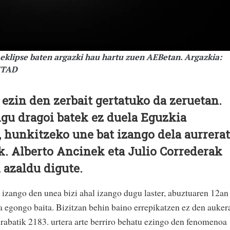
eklipse baten argazki hau hartu zuen AEBetan. Argazkia:
ITAD
ezin den zerbait gertatuko da zeruetan.
gu dragoi batek ez duela Eguzkia
e, hunkitzeko une bat izango dela aurrera
. Alberto Ancinek eta Julio Correderak
 azaldu digute.
izango den unea bizi ahal izango dugu laster, abuztuaren 12an
a egongo baita. Bizitzan behin baino errepikatzen ez den auker
Arabatik 2183. urtera arte berriro behatu ezingo den fenomenoa