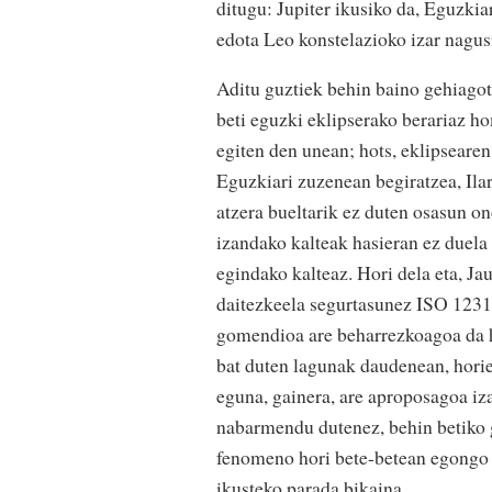
ditugu: Jupiter ikusiko da, Eguzkia
edota Leo konstelazioko izar nagus
Aditu guztiek behin baino gehiagot
beti eguzki eklipserako berariaz h
egiten den unean; hots, eklipseare
Eguzkiari zuzenean begiratzea, Ilar
atzera bueltarik ez duten osasun on
izandako kalteak hasieran ez duela
egindako kalteaz. Hori dela eta, Ja
daitezkeela segurtasunez ISO 12312
gomendioa are beharrezkoagoa da 
bat duten lagunak daudenean, horiek
eguna, gainera, are aproposagoa iza
nabarmendu dutenez, behin betiko g
fenomeno hori bete-betean egongo de
ikusteko parada bikaina.