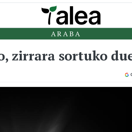
ARABA
o, zirrara sortuko d