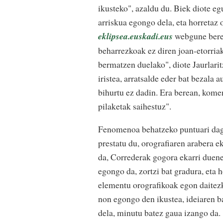
ikusteko", azaldu du. Biek diote e
arriskua egongo dela, eta horretaz 
eklipsea.euskadi.eus
webgune berez
beharrezkoak ez diren joan-etorria
bermatzen duelako", diote Jaurlari
iristea, arratsalde eder bat bezala
bihurtu ez dadin. Era berean, kome
pilaketak saihestuz".
Fenomenoa behatzeko puntuari dag
prestatu du, orografiaren arabera e
da, Correderak gogora ekarri duen
egongo da, zortzi bat gradura, eta
elementu orografikoak egon daitez
non egongo den ikustea, ideiaren b
dela, minutu batez gaua izango da.