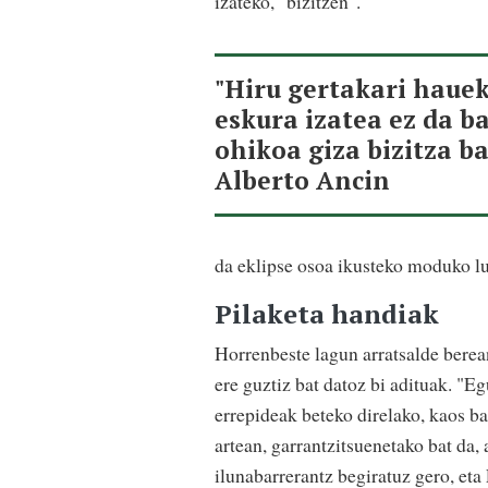
izateko, "bizitzen".
"Hiru gertakari haue
eskura izatea ez da b
ohikoa giza bizitza ba
Alberto Ancin
da eklipse osoa ikusteko moduko lu
Pilaketa handiak
Horrenbeste lagun arratsalde berean
ere guztiz bat datoz bi adituak. "E
errepideak beteko direlako, kaos b
artean, garrantzitsuenetako bat da,
ilunabarrerantz begiratuz gero, eta