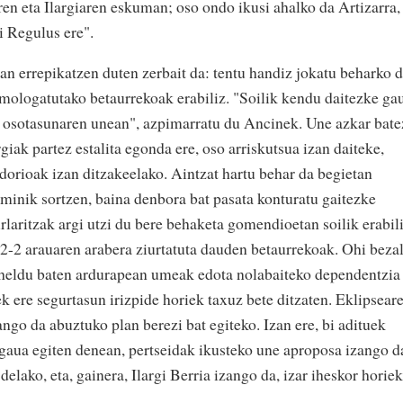
ren eta Ilargiaren eskuman; oso ondo ikusi ahalko da Artizarra,
i Regulus ere".
an errepikatzen duten zerbait da: tentu handiz jokatu beharko 
omologatutako betaurrekoak erabiliz. "Soilik kendu daitezke ga
n osotasunaren unean", azpimarratu du Ancinek. Une azkar bate
giak partez estalita egonda ere, oso arriskutsua izan daiteke,
dorioak izan ditzakeelako. Aintzat hartu behar da begietan
 minik sortzen, baina denbora bat pasata konturatu gaitezke
urlaritzak argi utzi du bere behaketa gomendioetan soilik erabil
-2 arauaren arabera ziurtatuta dauden betaurrekoak. Ohi bezal
heldu baten ardurapean umeak edota nolabaiteko dependentzia
 ere segurtasun irizpide horiek taxuz bete ditzaten. Eklipsear
ngo da abuztuko plan berezi bat egiteko. Izan ere, bi adituek
aua egiten denean, pertseidak ikusteko une aproposa izango d
lako, eta, gainera, Ilargi Berria izango da, izar iheskor horiek