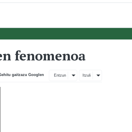
uen fenomenoa
Gehitu gaitzazu Googlen
Entzun
Itzuli