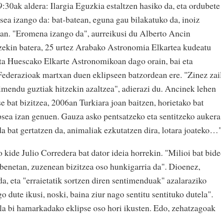
9:30ak aldera: Ilargia Eguzkia estaltzen hasiko da, eta ordubete
sea izango da: bat-batean, eguna gau bilakatuko da, inoiz
ean. "Eromena izango da", aurreikusi du Alberto Ancin
zekin batera, 25 urtez Arabako Astronomia Elkartea kudeatu
ta Huescako Elkarte Astronomikoan dago orain, bai eta
ederazioak martxan duen eklipseen batzordean ere. "Zinez zai
timendu guztiak hitzekin azaltzea", adierazi du. Ancinek lehen
e bat bizitzea, 2006an Turkiara joan baitzen, horietako bat
psea izan genuen. Gauza asko pentsatzeko eta sentitzeko aukera
a bat gertatzen da, animaliak ezkutatzen dira, lotara joateko…"
kide Julio Corredera bat dator ideia horrekin. "Milioi bat bid
 benetan, zuzenean bizitzea oso hunkigarria da". Dioenez,
a, eta "erraietatik sortzen diren sentimenduak" azalaraziko
o dute ikusi, noski, baina ziur nago sentitu sentituko dutela".
la bi hamarkadako eklipse oso hori ikusten. Edo, zehatzagoak