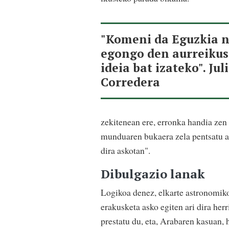
"Komeni da Eguzkia 
egongo den aurreikus
ideia bat izateko". Jul
Corredera
zekitenean ere, erronka handia zen
munduaren bukaera zela pentsatu ah
dira askotan".
Dibulgazio lanak
Logikoa denez, elkarte astronomikoe
erakusketa asko egiten ari dira her
prestatu du, eta, Arabaren kasuan, 