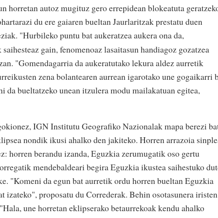
gun horretan autoz mugituz gero errepidean blokeatuta geratzek
ohartarazi du ere gaiaren bueltan Jaurlaritzak prestatu duen
iak. "Hurbileko puntu bat aukeratzea aukera ona da,
k saihesteaz gain, fenomenoaz lasaitasun handiagoz gozatzea
tzan. "Gomendagarria da aukeratutako lekura aldez aurretik
 aurreikusten zena bolantearen aurrean igarotako une gogaikarri 
ni da bueltatzeko unean itzulera modu mailakatuan egitea,
okionez, IGN Institutu Geografiko Nazionalak mapa berezi ba
klipsea nondik ikusi ahalko den jakiteko. Horren arrazoia sinple
ez: horren berandu izanda, Eguzkia zerumugatik oso gertu
 horregatik mendebaldeari begira Eguzkia ikustea saihestuko du
ke. "Komeni da egun bat aurretik ordu horren bueltan Eguzkia
at izateko", proposatu du Correderak. Behin osotasunera iristen
 "Hala, une horretan eklipserako betaurrekoak kendu ahalko