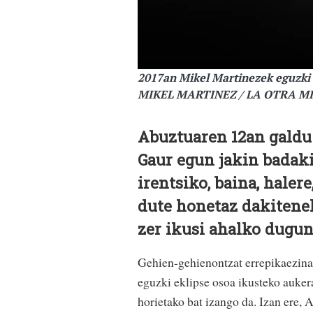
2017an Mikel Martinezek eguzki 
MIKEL MARTINEZ / LA OTRA M
Abuztuaren 12an galdu 
Gaur egun jakin badaki
irentsiko, baina, haler
dute honetaz dakitenek
zer ikusi ahalko dugun
Gehien-gehienontzat errepikaezina 
eguzki eklipse osoa ikusteko auker
horietako bat izango da. Izan ere, 