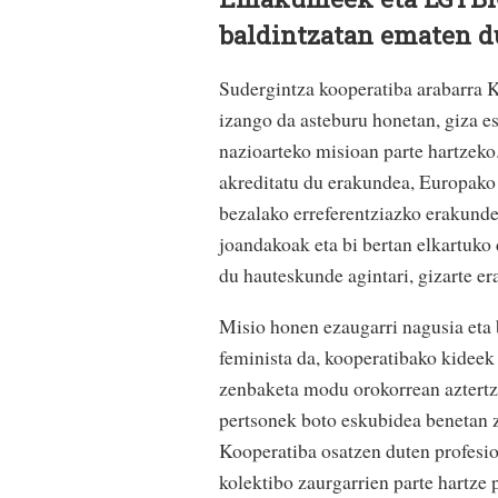
baldintzatan ematen d
Sudergintza kooperatiba arabarra 
izango da asteburu honetan, giza e
nazioarteko misioan parte hartzek
akreditatu du erakundea, Europak
bezalako erreferentziazko erakundee
joandakoak eta bi bertan elkartuko 
du hauteskunde agintari, gizarte e
Misio honen ezaugarri nagusia eta
feminista da, kooperatibako kideek
zenbaketa modu orokorrean aztert
pertsonek boto eskubidea benetan z
Kooperatiba osatzen duten profesio
kolektibo zaurgarrien parte hartze