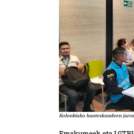
Kolonbiako hauteskundeen jarra
Emakumeek eta LGTBIQ