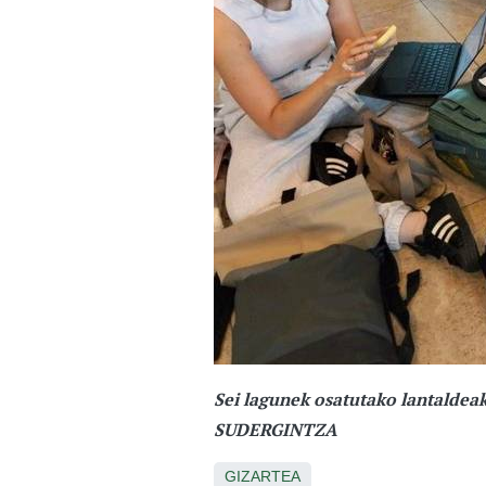
Sei lagunek osatutako lantaldea
SUDERGINTZA
GIZARTEA