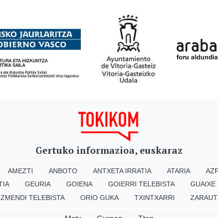
Gertuko informazioa, euskaraz
AMEZTI
ANBOTO
ANTXETA IRRATIA
ATARIA
AZP
TIA
GEURIA
GOIENA
GOIERRI TELEBISTA
GUAIXE
IZMENDI TELEBISTA
ORIO GUKA
TXINTXARRI
ZARAUT