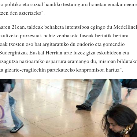
zio politiko eta sozial handiko testuinguru honetan emakumeen 
zen den aztertzeko".
aren 21ean, taldeak behaketa intentsiboa egingo du Medelline
tzultzeko prozesuak nahiz zenbaketa faseak bertatik bertara
ioak txosten oso bat argitaratuko du ondorio eta gomendio
Sudergintzak Euskal Herrian urte luzez giza eskubideen eta
ezagutza nazioarteko esparrura eramango du, misioan bildutak
a gizarte-eragileekin partekatzeko konpromisoa hartuz".