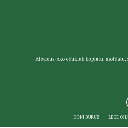
Alea.eus-eko edukiak kopiatu, moldatu, za
HONI BURUZ
LEGE OH