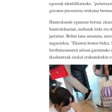
egoerak identifikatzeko, "polariza
gizonen presentzia orekatua bermat
Hauteskunde egunean bertan, ekain
hauteslekuetan, mahaiak ireki eta i
jarraituz. Behin lana amaituta, mis
nagusiekin. "Ekimen honen bidez, 
berdintasunaren arloan garatutako 
ikaskuntzak euskal erakundeekin et