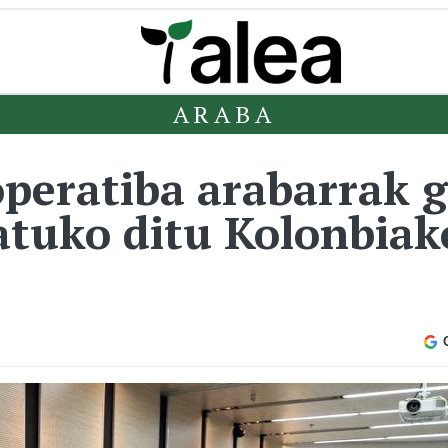
ARABA
peratiba arabarrak 
atuko ditu Kolonbiak