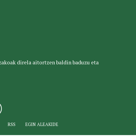
tzakoak direla aitortzen baldin baduzu eta
RSS
EGIN ALEAKIDE