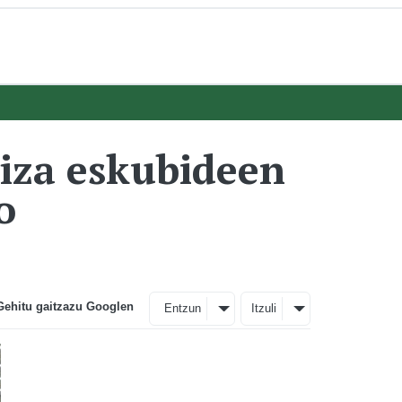
giza eskubideen
o
Gehitu gaitzazu Googlen
Entzun
Itzuli