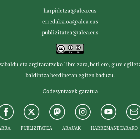
harpidetza@alea.eus
erredakzioa@alea.eus
publizitatea@alea.eus
baldu eta argitaratzeko libre zara, beti ere, gure egile
baldintza berdinetan egiten baduzu.
Codesyntaxek garatua
ARRA
PUBLIZITATEA
ARAUAK
HARREMANETARAKO