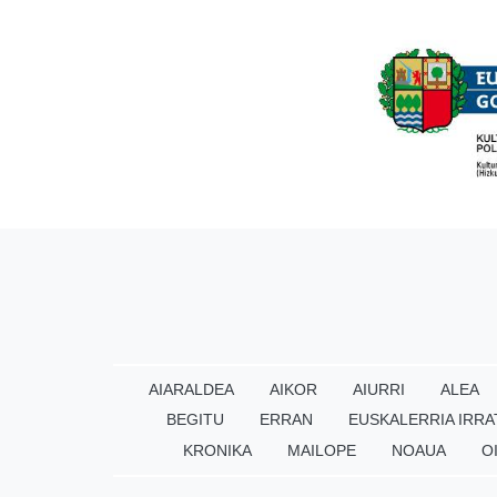
AIARALDEA
AIKOR
AIURRI
ALEA
BEGITU
ERRAN
EUSKALERRIA IRRA
KRONIKA
MAILOPE
NOAUA
O