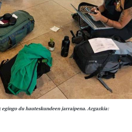
k egingo du hauteskundeen jarraipena. Argazkia: