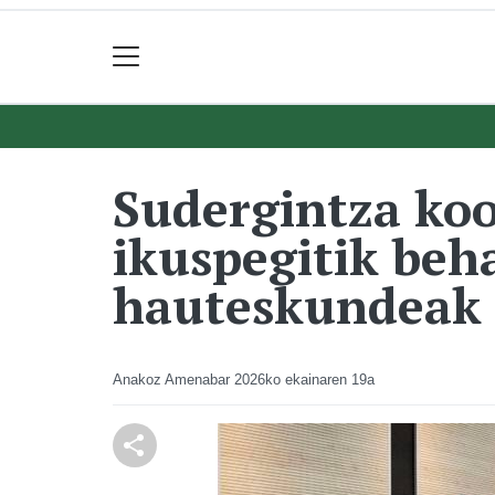
Sudergintza koo
ikuspegitik beh
hauteskundeak
Anakoz Amenabar
2026ko ekainaren 19a