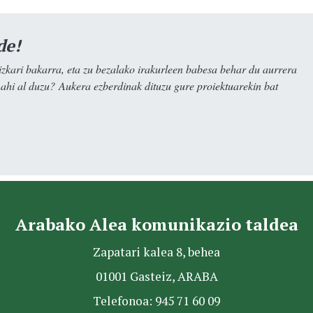
de!
kari bakarra, eta zu bezalako irakurleen babesa behar du aurrera
nahi al duzu? Aukera ezberdinak dituzu gure proiektuarekin bat
Arabako Alea komunikazio taldea
Zapatari kalea 8, behea
01001 Gasteiz, ARABA
Telefonoa: 945 71 60 09