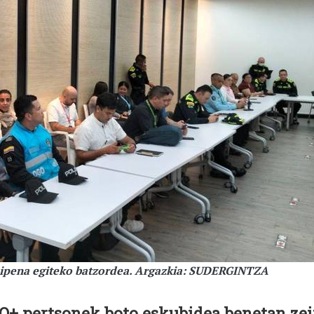
ipena egiteko batzordea. Argazkia: SUDERGINTZA
+ pertsonek boto eskubidea benetan ze