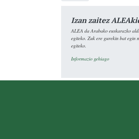
Izan zaitez ALEAki
ALEA da Arabako euskarazko aldiz
egiteko. Zuk ere gurekin bat egin 
egiteko.
Informazio gehiago