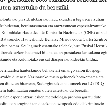
uten aztertuko du bereziki
Kolonbiako presidentetzarako hauteskundeen bigarren itzulian
skubideetan, berdintasunean eta aniztasunean espezializatutako
o. Kolonbiako Hauteskunde Kontseilu Nazionalak (CNE) ofizial
o Batasuneko Hauteskunde Behatze Misioa edota Carter Zentro
kin batera. Sei lagunek osatutako taldeak, hiru Euskal Herriti
direnak, azken bederatzi hilabeteetan prestaketa lan sakona egi
rakunde eta Kolonbiako euskal diasporako kideekin bilduz.
 berritzailea hauteskunde behaketari emango zaion ikuspegi
 azaldu dutenez. Nazioarteko misio gehienek boto-ematea eta
zen dituzten bitartean, Sudergintzak emakumeek eta LGTBIQ+
ein baldintzatan ematen duten aztertuko du bereziki.
nalen esperientziari esker, metodologia propioa garatu dute
 politikoan eragina izan dezaketen oztopoak edo diskriminazio-