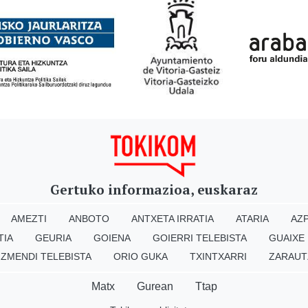
Gertuko informazioa, euskaraz
AMEZTI
ANBOTO
ANTXETA IRRATIA
ATARIA
AZP
TIA
GEURIA
GOIENA
GOIERRI TELEBISTA
GUAIXE
IZMENDI TELEBISTA
ORIO GUKA
TXINTXARRI
ZARAUT
Matx
Gurean
Ttap