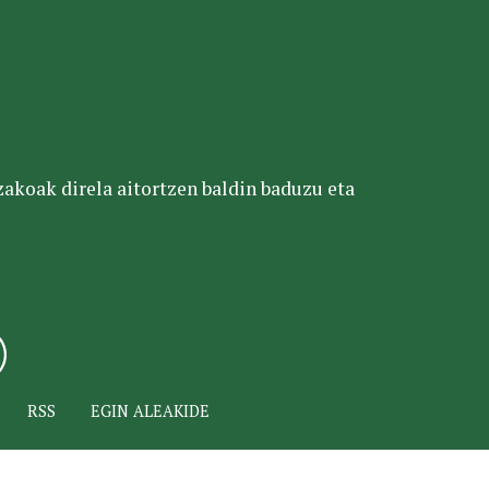
tzakoak direla aitortzen baldin baduzu eta
RSS
EGIN ALEAKIDE