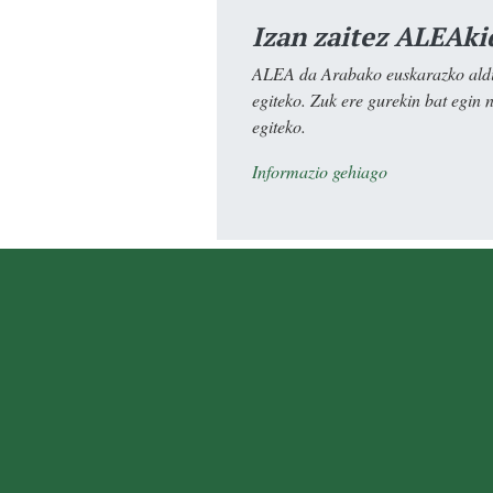
Izan zaitez ALEAki
ALEA da Arabako euskarazko aldiz
egiteko. Zuk ere gurekin bat egin 
egiteko.
Informazio gehiago