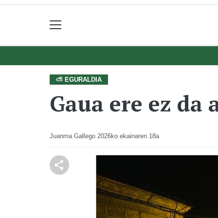
⛅ EGURALDIA
Gaua ere ez da 
Juanma Gallego
2026ko ekainaren 18a