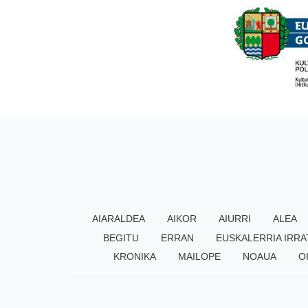
AIARALDEA
AIKOR
AIURRI
ALEA
BEGITU
ERRAN
EUSKALERRIA IRRA
KRONIKA
MAILOPE
NOAUA
O