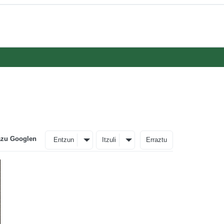
azu Googlen
Entzun
Itzuli
Erraztu