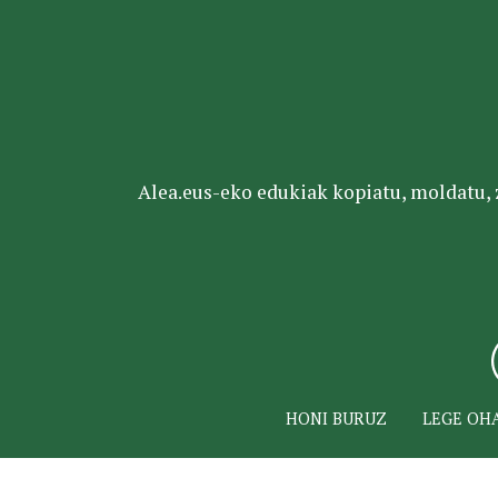
Alea.eus-eko edukiak kopiatu, moldatu, za
HONI BURUZ
LEGE OH