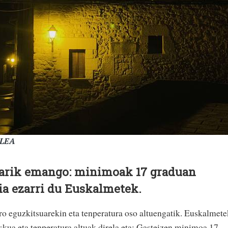
ALEA
iarik emango: minimoak 17 graduan
ia ezarri du Euskalmetek.
iro eguzkitsuarekin eta tenperatura oso altuengatik. Euskalmete
riskua eta tenperatura altuak direla eta: Gasteizen minimoa 17