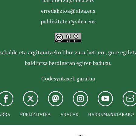
harpidetza@alea.eus
erredakzioa@alea.eus
publizitatea@alea.eus
baldu eta argitaratzeko libre zara, beti ere, gure egile
baldintza berdinetan egiten baduzu.
Codesyntaxek garatua
ARRA
PUBLIZITATEA
ARAUAK
HARREMANETARAKO