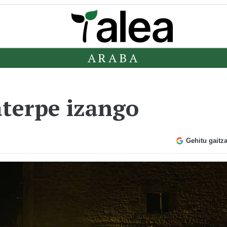
ARABA
aterpe izango
Gehitu gaitz