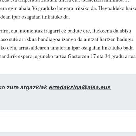
era egin ahala 36 graduko langara iritsiko da. Hegoaldeko haiz
ldean ipar osagaian finkatuko da.
riro, eta, momentuz iragarri ez badute ere, litekeena da abisu
 Baso sute arriskua handiagoa izango da aintzat hartzen badugu
iko dela, arratsaldearen amaieran ipar osagaian finkatuko bada
handirik espero, eguneko tartea Gasteizen 17 eta 34 gradu arte
zko zure argazkiak
erredakzioa@alea.eus