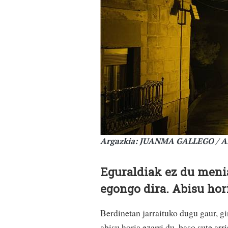
Argazkia: JUANMA GALLEGO / 
Eguraldiak ez du men
egongo dira. Abisu hor
Berdinetan jarraituko dugu gaur, g
abisu horia ezarri du, baso sute ar