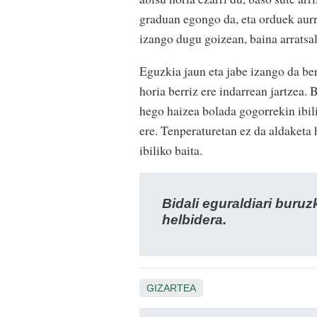
graduan egongo da, eta orduek aurr
izango dugu goizean, baina arratsa
Eguzkia jaun eta jabe izango da ber
horia berriz ere indarrean jartzea.
hego haizea bolada gogorrekin ibil
ere. Tenperaturetan ez da aldaketa 
ibiliko baita.
Bidali eguraldiari buru
helbidera.
GIZARTEA