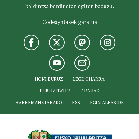
baldintza berdinetan egiten baduzu.
Codesyntaxek garatua
HONI BURUZ
LEGE OHARRA
PUBLIZITATEA
ARAUAK
HARREMANETARAKO
RSS
EGIN ALEAKIDE