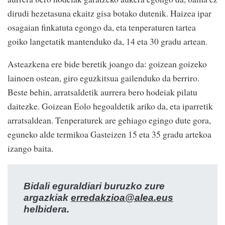
dirudi hezetasuna ekaitz gisa botako dutenik. Haizea ipar
osagaian finkatuta egongo da, eta tenperaturen tartea
goiko langetatik mantenduko da, 14 eta 30 gradu artean.
Asteazkena ere bide beretik joango da: goizean goizeko
lainoen ostean, giro eguzkitsua gailenduko da berriro.
Beste behin, arratsaldetik aurrera bero hodeiak pilatu
daitezke. Goizean Eolo hegoaldetik ariko da, eta iparretik
arratsaldean. Tenperaturek are gehiago egingo dute gora,
eguneko alde termikoa Gasteizen 15 eta 35 gradu artekoa
izango baita.
Bidali eguraldiari buruzko zure
argazkiak
erredakzioa@alea.eus
helbidera.