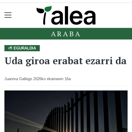
ARABA
⛅ EGURALDIA
Uda giroa erabat ezarri da
Juanma Gallego
2026ko ekainaren 16a