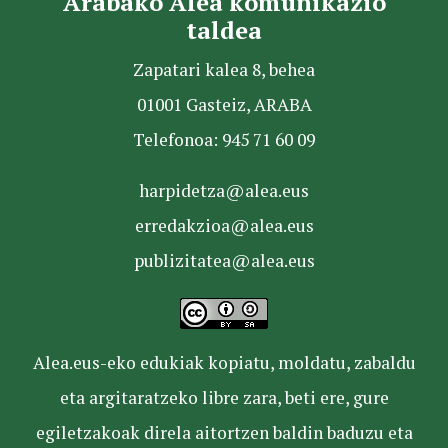
Arabako Alea komunikazio
taldea
Zapatari kalea 8, behea
01001 Gasteiz, ARABA
Telefonoa: 945 71 60 09
harpidetza@alea.eus
erredakzioa@alea.eus
publizitatea@alea.eus
Alea.eus-eko edukiak kopiatu, moldatu, zabaldu
eta argitaratzeko libre zara, beti ere, gure
egiletzakoak direla aitortzen baldin baduzu eta