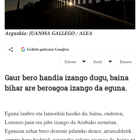
Argazkia: JUANMA GALLEGO / ALEA
Gehitu gaitzazu Googlen
Entzun
Itzuli
Erraztu
Gaur bero handia izango dugu, baina
bihar are beroagoa izango da eguna.
Eguna lanbro eta lainoekin hasiko da, baina, ondoren,
Lorenzo jaun eta jabe izango da Arabako zeruetan.
Egunean zehar bero dezente pilatuko denez, arratsaldetik
aurrera bero hodeiak garatzeko aukera egongo da, baina ez