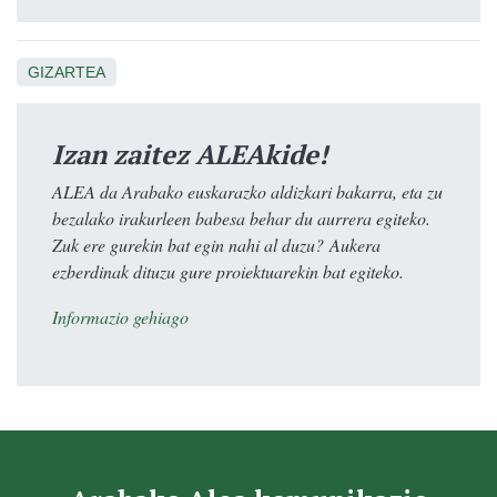
GIZARTEA
Izan zaitez ALEAkide!
ALEA da Arabako euskarazko aldizkari bakarra, eta zu
bezalako irakurleen babesa behar du aurrera egiteko.
Zuk ere gurekin bat egin nahi al duzu? Aukera
ezberdinak dituzu gure proiektuarekin bat egiteko.
Informazio gehiago