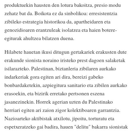
produktuekin hausten den lotura bakoitza, presio modu
zehatz bat da. Boikota ez da sinbolikoa: erresistentzia
zibileko estrategia historikoa da, apartheidaren eta
genozidioaren erantzuleak isolatzea eta haien botere-
egiturak ahultzea bilatzen duena.
Hilabete hauetan ikusi ditugun gertakariek erakusten dute
erakunde sionista noraino iristeko prest dagoen salaketak
isilarazteko. Palestinan, biztanleria zibilaren aurkako
indarkeriak gora egiten ari dira, bereizi gabeko
bonbardaketekin, azpiegitura sanitario eta zibilen aurkako
erasoekin, eta bizirik erretako pertsonen eszena
jasanezinekin. Horrek agerian uzten du Palestinako
herriari egiten ari zaion zigor kolektiboaren garrantzia.
Nazioarteko aktibistak atxilotu, jipoitu, torturatu eta
espetxeratzeko gai badira, hauen "delitu" bakarra sionistak