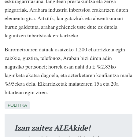
eskuragarritasuna, langileen prestakuntza eta zerga
pizgarriak, Arabara industria inbertsioa erakartzen duten
elementu gisa. Aitzitik, lan gatazkak eta absentismoari
buruz galdetuta, arabar gehienek uste dute ez dutela
laguntzen inbertsioak erakartzeko.
Barometroaren datuak osatzeko 1.200 elkarrizketa egin
zaizkie, guztira, telefonoz, Araban bizi diren adin
nagusiko pertsonei; horrek esan nahi du ± %2,83ko
laginketa akatsa dagoela, eta azterketaren konfiantza maila
%95ekoa dela. Elkarrizketak maiatzaren 15a eta 20a
bitartean egin ziren.
POLITIKA
Izan zaitez ALEAkide!