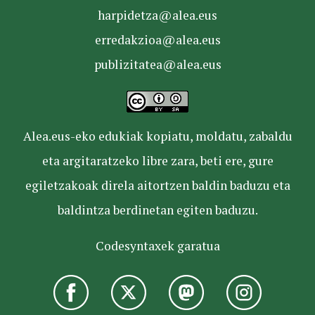
harpidetza@alea.eus
erredakzioa@alea.eus
publizitatea@alea.eus
Alea.eus-eko edukiak kopiatu, moldatu, zabaldu
eta argitaratzeko libre zara, beti ere, gure
egiletzakoak direla aitortzen baldin baduzu eta
baldintza berdinetan egiten baduzu.
Codesyntaxek garatua