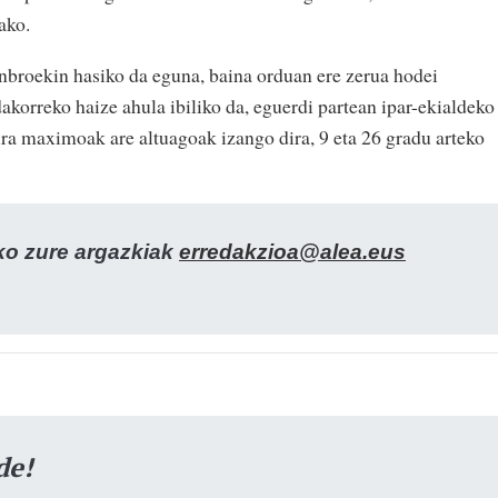
ako.
lanbroekin hasiko da eguna, baina orduan ere zerua hodei
akorreko haize ahula ibiliko da, eguerdi partean ipar-ekialdeko
ra maximoak are altuagoak izango dira, 9 eta 26 gradu arteko
zko zure argazkiak
erredakzioa@alea.eus
de!