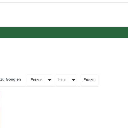
azu Googlen
Entzun
Itzuli
Erraztu