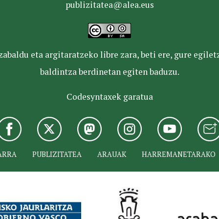
publizitatea@alea.eus
baldu eta argitaratzeko libre zara, beti ere, gure egile
baldintza berdinetan egiten baduzu.
Codesyntaxek garatua
ARRA
PUBLIZITATEA
ARAUAK
HARREMANETARAKO