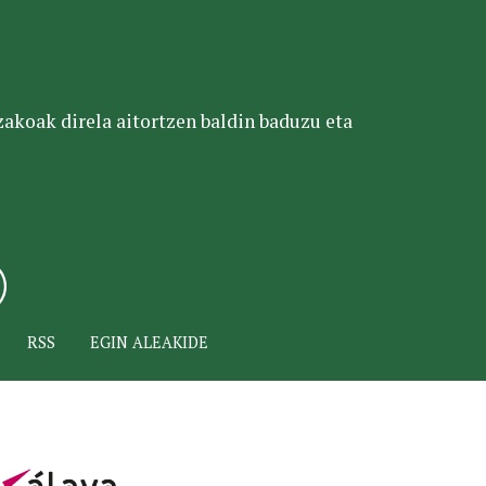
tzakoak direla aitortzen baldin baduzu eta
RSS
EGIN ALEAKIDE