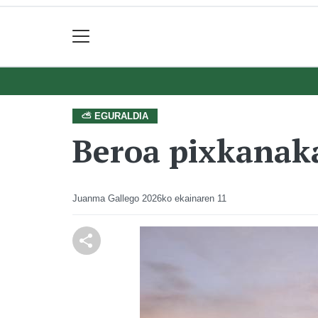
⛅ EGURALDIA
Beroa pixkanak
Juanma Gallego
2026ko ekainaren 11