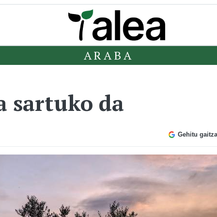
ARABA
a sartuko da
Gehitu gaitz