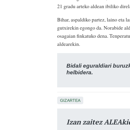
21 gradu arteko aldean ibiliko direl
Bihar, aspaldiko partez, laino eta 
gutxirekin egongo da. Norabide ald
osagaian finkatuko dena. Tenperatu
aldearekin.
Bidali eguraldiari buru
helbidera.
GIZARTEA
Izan zaitez ALEAki