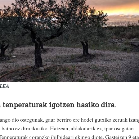
ALEA
a tenperaturak igotzen hasiko dira.
ngo dio ostegunak, gaur berriro ere hodei gutxiko zeruak iza
baino ez dira ikusiko. Haizean, aldakatarik ez, ipar osagaian
. Tenperaturak goranzko ibilbideari ekingo diote, Gasteizen 9 eta