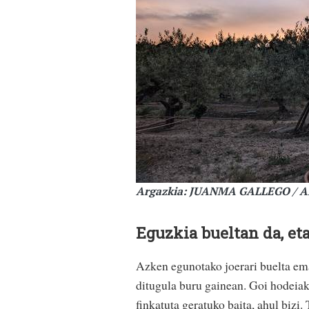
Argazkia: JUANMA GALLEGO / 
Eguzkia bueltan da, et
Azken egunotako joerari buelta ema
ditugula buru gainean. Goi hodeiak 
finkatuta geratuko baita, ahul bizi