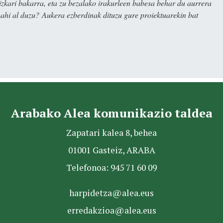
kari bakarra, eta zu bezalako irakurleen babesa behar du aurrera
nahi al duzu? Aukera ezberdinak dituzu gure proiektuarekin bat
Arabako Alea komunikazio taldea
Zapatari kalea 8, behea
01001 Gasteiz, ARABA
Telefonoa: 945 71 60 09
harpidetza@alea.eus
erredakzioa@alea.eus