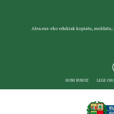
Alea.eus-eko edukiak kopiatu, moldatu, za
HONI BURUZ
LEGE OH