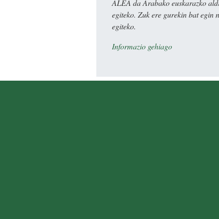
ALEA da Arabako euskarazko aldiz
egiteko. Zuk ere gurekin bat egin 
egiteko.
Informazio gehiago