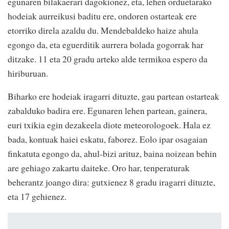
egunaren bilakaerari dagokionez, eta, lehen orduetarako
hodeiak aurreikusi baditu ere, ondoren ostarteak ere
etorriko direla azaldu du. Mendebaldeko haize ahula
egongo da, eta eguerditik aurrera bolada gogorrak har
ditzake. 11 eta 20 gradu arteko alde termikoa espero da
hiriburuan.
Biharko ere hodeiak iragarri dituzte, gau partean ostarteak
zabalduko badira ere. Egunaren lehen partean, gainera,
euri txikia egin dezakeela diote meteorologoek. Hala ez
bada, kontuak haiei eskatu, faborez. Eolo ipar osagaian
finkatuta egongo da, ahul-bizi arituz, baina noizean behin
are gehiago zakartu daiteke. Oro har, tenperaturak
beherantz joango dira: gutxienez 8 gradu iragarri dituzte,
eta 17 gehienez.