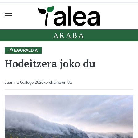
ARABA
⛅ EGURALDIA
Hodeitzera joko du
Juanma Gallego
2026ko ekainaren 8a