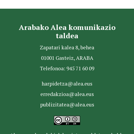
Arabako Alea komunikazio
taldea
Zapatari kalea 8, behea
01001 Gasteiz, ARABA
Telefonoa: 945 71 60 09
harpidetza@alea.eus
erredakzioa@alea.eus
publizitatea@alea.eus