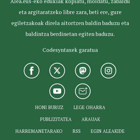
Alea.eus-eko edukiak kopiatu, moldatu, zabaldu
eta argitaratzeko libre zara, beti ere, gure
egiletzakoak direla aitortzen baldin baduzu eta
baldintza berdinetan egiten baduzu.
Codesyntaxek garatua
HONI BURUZ
LEGE OHARRA
PUBLIZITATEA
ARAUAK
HARREMANETARAKO
RSS
EGIN ALEAKIDE