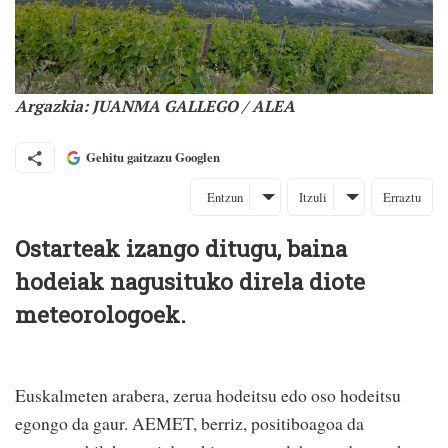
Argazkia: JUANMA GALLEGO / ALEA
Gehitu gaitzazu Googlen
Entzun
Itzuli
Erraztu
Ostarteak izango ditugu, baina
hodeiak nagusituko direla diote
meteorologoek.
Euskalmeten arabera, zerua hodeitsu edo oso hodeitsu
egongo da gaur. AEMET, berriz, positiboagoa da