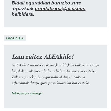
Bidali eguraldiari buruzko zure
argazkiak
erredakzioa@alea.eus
helbidera.
GIZARTEA
Izan zaitez ALEAkide!
ALEA da Arabako euskarazko aldizkari bakarra, eta zu
bezalako irakurleen babesa behar du aurrera egiteko.
Zuk ere gurekin bat egin nahi al duzu? Aukera
ezberdinak dituzu gure proiektuarekin bat egiteko.
Informazio gehiago