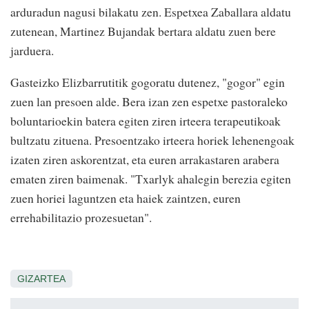
arduradun nagusi bilakatu zen. Espetxea Zaballara aldatu
zutenean, Martinez Bujandak bertara aldatu zuen bere
jarduera.
Gasteizko Elizbarrutitik gogoratu dutenez, "gogor" egin
zuen lan presoen alde. Bera izan zen espetxe pastoraleko
boluntarioekin batera egiten ziren irteera terapeutikoak
bultzatu zituena. Presoentzako irteera horiek lehenengoak
izaten ziren askorentzat, eta euren arrakastaren arabera
ematen ziren baimenak. "Txarlyk ahalegin berezia egiten
zuen horiei laguntzen eta haiek zaintzen, euren
errehabilitazio prozesuetan".
GIZARTEA