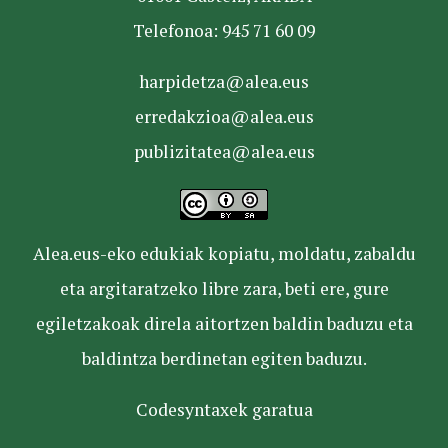
Telefonoa: 945 71 60 09
harpidetza@alea.eus
erredakzioa@alea.eus
publizitatea@alea.eus
Alea.eus-eko edukiak kopiatu, moldatu, zabaldu
eta argitaratzeko libre zara, beti ere, gure
egiletzakoak direla aitortzen baldin baduzu eta
baldintza berdinetan egiten baduzu.
Codesyntaxek garatua