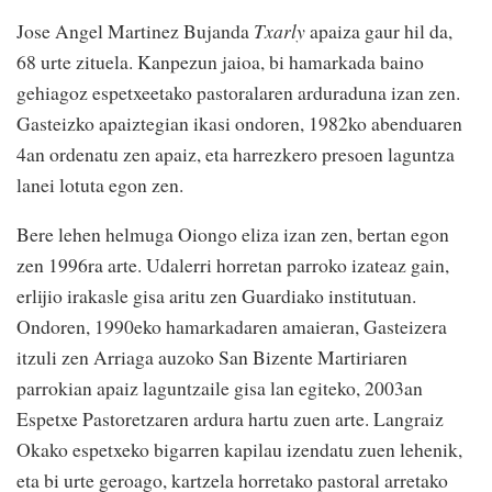
Jose Angel Martinez Bujanda
Txarly
apaiza gaur hil da,
68 urte zituela. Kanpezun jaioa, bi hamarkada baino
gehiagoz espetxeetako pastoralaren arduraduna izan zen.
Gasteizko apaiztegian ikasi ondoren, 1982ko abenduaren
4an ordenatu zen apaiz, eta harrezkero presoen laguntza
lanei lotuta egon zen.
Bere lehen helmuga Oiongo eliza izan zen, bertan egon
zen 1996ra arte. Udalerri horretan parroko izateaz gain,
erlijio irakasle gisa aritu zen Guardiako institutuan.
Ondoren, 1990eko hamarkadaren amaieran, Gasteizera
itzuli zen Arriaga auzoko San Bizente Martiriaren
parrokian apaiz laguntzaile gisa lan egiteko, 2003an
Espetxe Pastoretzaren ardura hartu zuen arte. Langraiz
Okako espetxeko bigarren kapilau izendatu zuen lehenik,
eta bi urte geroago, kartzela horretako pastoral arretako