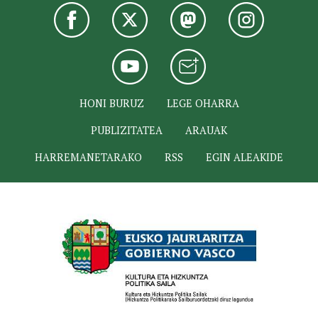
HONI BURUZ
LEGE OHARRA
PUBLIZITATEA
ARAUAK
HARREMANETARAKO
RSS
EGIN ALEAKIDE