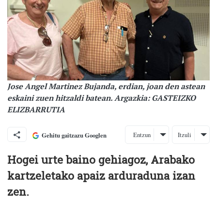
Jose Angel Martinez Bujanda, erdian, joan den astean
eskaini zuen hitzaldi batean. Argazkia: GASTEIZKO
ELIZBARRUTIA
Entzun
Itzuli
Gehitu gaitzazu Googlen
Hogei urte baino gehiagoz, Arabako
kartzeletako apaiz arduraduna izan
zen.