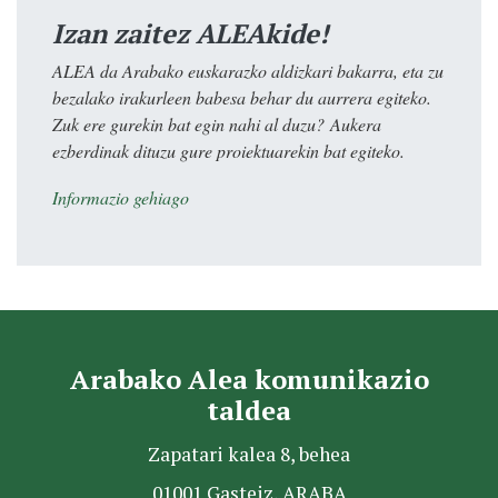
Izan zaitez ALEAkide!
ALEA da Arabako euskarazko aldizkari bakarra, eta zu
bezalako irakurleen babesa behar du aurrera egiteko.
Zuk ere gurekin bat egin nahi al duzu? Aukera
ezberdinak dituzu gure proiektuarekin bat egiteko.
Informazio gehiago
Arabako Alea komunikazio
taldea
Zapatari kalea 8, behea
01001 Gasteiz, ARABA