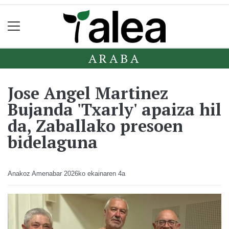
ARABA
Jose Angel Martinez
Bujanda 'Txarly' apaiza hil
da, Zaballako presoen
bidelaguna
Anakoz Amenabar
2026ko ekainaren 4a