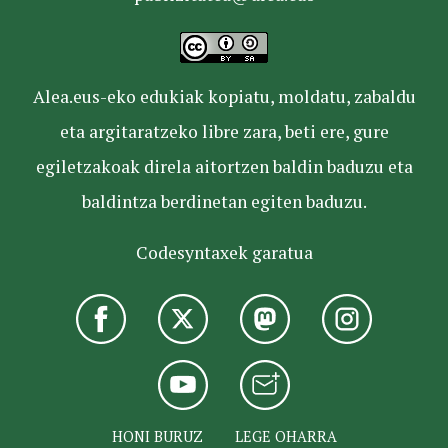
Alea.eus-eko edukiak kopiatu, moldatu, zabaldu
eta argitaratzeko libre zara, beti ere, gure
egiletzakoak direla aitortzen baldin baduzu eta
baldintza berdinetan egiten baduzu.
Codesyntaxek garatua
HONI BURUZ
LEGE OHARRA