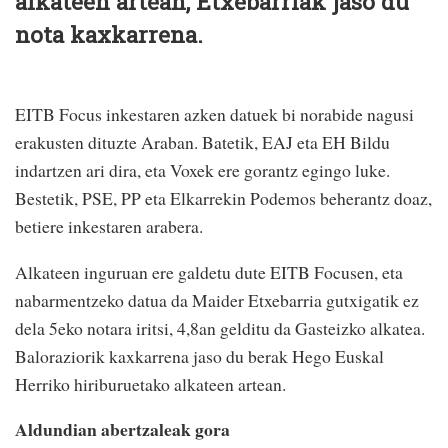
alkateen artean, Etxebarriak jaso du
nota kaxkarrena.
EITB Focus inkestaren azken datuek bi norabide nagusi
erakusten dituzte Araban. Batetik, EAJ eta EH Bildu
indartzen ari dira, eta Voxek ere gorantz egingo luke.
Bestetik, PSE, PP eta Elkarrekin Podemos beherantz doaz,
betiere inkestaren arabera.
Alkateen inguruan ere galdetu dute EITB Focusen, eta
nabarmentzeko datua da Maider Etxebarria gutxigatik ez
dela 5eko notara iritsi, 4,8an gelditu da Gasteizko alkatea.
Baloraziorik kaxkarrena jaso du berak Hego Euskal
Herriko hiriburuetako alkateen artean.
Aldundian abertzaleak gora