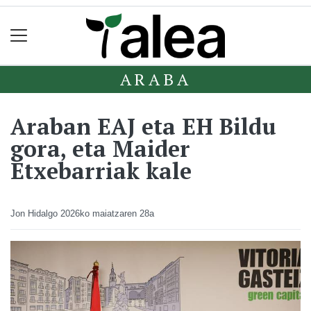
ARABA
Araban EAJ eta EH Bildu
gora, eta Maider
Etxebarriak kale
Jon Hidalgo
2026ko maiatzaren 28a