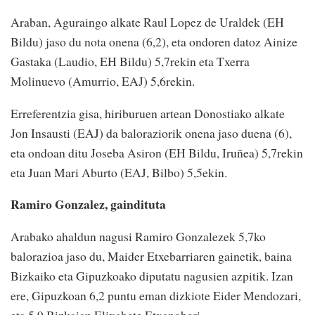
Araban, Aguraingo alkate Raul Lopez de Uraldek (EH
Bildu) jaso du nota onena (6,2), eta ondoren datoz Ainize
Gastaka (Laudio, EH Bildu) 5,7rekin eta Txerra
Molinuevo (Amurrio, EAJ) 5,6rekin.
Erreferentzia gisa, hiriburuen artean Donostiako alkate
Jon Insausti (EAJ) da baloraziorik onena jaso duena (6),
eta ondoan ditu Joseba Asiron (EH Bildu, Iruñea) 5,7rekin
eta Juan Mari Aburto (EAJ, Bilbo) 5,5ekin.
Ramiro Gonzalez, gaindituta
Arabako ahaldun nagusi Ramiro Gonzalezek 5,7ko
balorazioa jaso du, Maider Etxebarriaren gainetik, baina
Bizkaiko eta Gipuzkoako diputatu nagusien azpitik. Izan
ere, Gipuzkoan 6,2 puntu eman dizkiote Eider Mendozari,
eta 5,9 Bizkaian Elixabete Etxanoberi.