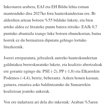
Inkestaren arabera, EAJ eta EH Bildu lehia estuan
mantenduko dira 2027ko foru hauteskundeetan ere. Bi
alderdien artean botoen %55 bilduko lukete, eta bien
arteko aldea ez litzateke puntu batera iritsiko. EAJk 0,7
puntuko abantaila izango luke botoen ehunekoetan, baina
horrek ez du bermatzen diputatu gehiago lortuko
lituzkeenik.
Joerei erreparatuta, jeltzaleek aurreko hauteskundeetan
galdutakoa berreskuratuko lukete, eta koalizio abertzaleak
ere gorantz egingo du. PSE (-2), PP (-1,8) eta Elkarrekin
Podemos (-4,4), berriz, beherantz. Azken honen kasuan,
gainera, emaitza asko baldintzatuko du Sumarrekin
koalizioan joateko aukerak.
Vox ere indartzen ari dela dio inkestak: Araban %5aren