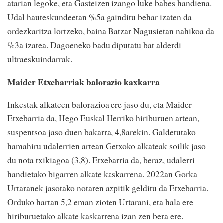
atarian legoke, eta Gasteizen izango luke babes handiena.
Udal hauteskundeetan %5a gainditu behar izaten da
ordezkaritza lortzeko, baina Batzar Nagusietan nahikoa da
%3a izatea. Dagoeneko badu diputatu bat alderdi
ultraeskuindarrak.
Maider Etxebarriak balorazio kaxkarra
Inkestak alkateen balorazioa ere jaso du, eta Maider
Etxebarria da, Hego Euskal Herriko hiriburuen artean,
suspentsoa jaso duen bakarra, 4,8arekin. Galdetutako
hamahiru udalerrien artean Getxoko alkateak soilik jaso
du nota txikiagoa (3,8). Etxebarria da, beraz, udalerri
handietako bigarren alkate kaskarrena. 2022an Gorka
Urtaranek jasotako notaren azpitik gelditu da Etxebarria.
Orduko hartan 5,2 eman zioten Urtarani, eta hala ere
hiriburuetako alkate kaskarrena izan zen bera ere.