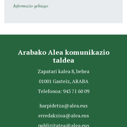
Informazio gehiago
Arabako Alea komunikazio
taldea
Zapatari kalea 8, behea
01001 Gasteiz, ARABA
Telefonoa: 945 71 60 09
harpidetza@alea.eus
erredakzioa@alea.eus
publizitatea@alea.eus