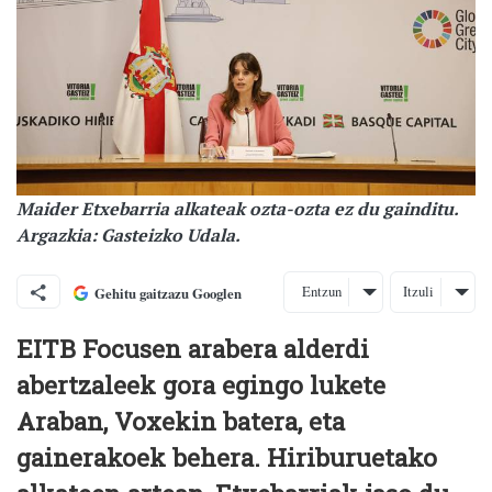
Maider Etxebarria alkateak ozta-ozta ez du gainditu.
Argazkia: Gasteizko Udala.
Entzun
Itzuli
Gehitu gaitzazu Googlen
EITB Focusen arabera alderdi
abertzaleek gora egingo lukete
Araban, Voxekin batera, eta
gainerakoek behera. Hiriburuetako