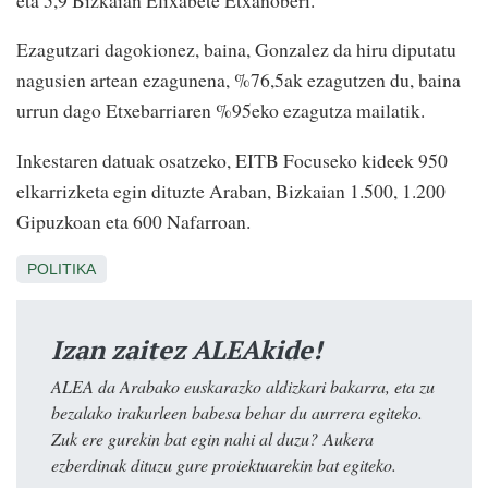
Ezagutzari dagokionez, baina, Gonzalez da hiru diputatu
nagusien artean ezagunena, %76,5ak ezagutzen du, baina
urrun dago Etxebarriaren %95eko ezagutza mailatik.
Inkestaren datuak osatzeko, EITB Focuseko kideek 950
elkarrizketa egin dituzte Araban, Bizkaian 1.500, 1.200
Gipuzkoan eta 600 Nafarroan.
POLITIKA
Izan zaitez ALEAkide!
ALEA da Arabako euskarazko aldizkari bakarra, eta zu
bezalako irakurleen babesa behar du aurrera egiteko.
Zuk ere gurekin bat egin nahi al duzu? Aukera
ezberdinak dituzu gure proiektuarekin bat egiteko.