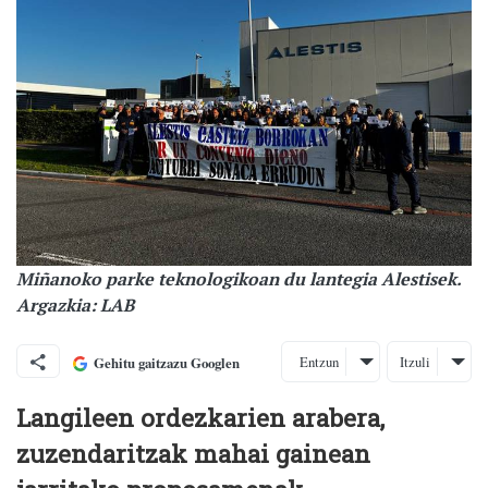
Miñanoko parke teknologikoan du lantegia Alestisek.
Argazkia: LAB
Entzun
Itzuli
Gehitu gaitzazu Googlen
Langileen ordezkarien arabera,
zuzendaritzak mahai gainean