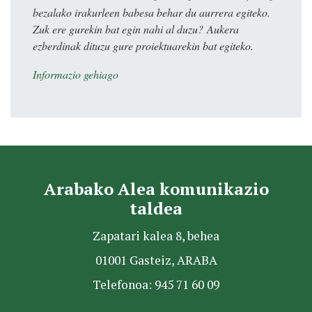
bezalako irakurleen babesa behar du aurrera egiteko.
Zuk ere gurekin bat egin nahi al duzu? Aukera
ezberdinak dituzu gure proiektuarekin bat egiteko.
Informazio gehiago
Arabako Alea komunikazio
taldea
Zapatari kalea 8, behea
01001 Gasteiz, ARABA
Telefonoa: 945 71 60 09