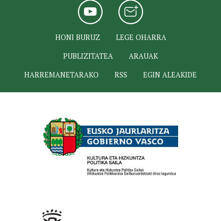
HONI BURUZ
LEGE OHARRA
PUBLIZITATEA
ARAUAK
HARREMANETARAKO
RSS
EGIN ALEAKIDE