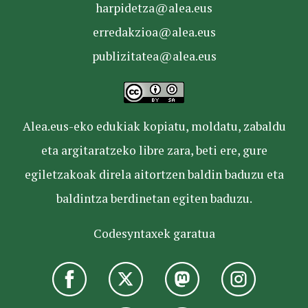
harpidetza@alea.eus
erredakzioa@alea.eus
publizitatea@alea.eus
Alea.eus-eko edukiak kopiatu, moldatu, zabaldu
eta argitaratzeko libre zara, beti ere, gure
egiletzakoak direla aitortzen baldin baduzu eta
baldintza berdinetan egiten baduzu.
Codesyntaxek garatua