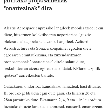
jarritako proposamenak
"onartezinak" dira.
Alestis Aerospace enpresako langileek mobilizazioei ekin
diete, hitzarmen kolektiboaren negoziazioa "guztiz
blokeatuta" dagoela salatzeko. Langileek Aciturri
Aerostructures eta Sonaca konpainiei egozten diete
egoeraren erantzukizuna, eta zuzendaritzaren
proposamenak "onartezinak" direla salatu dute,
"eskubideetan atzera egitea eta soldatak KPIaren azpitik
igotzea" aurreikusten baitute.
Gatazkaren ondorioz, txandakako lanuzteak hasi dituzte.
Bi orduko geldialdia egin dute gaur, eta hilaren 26 eta
28an jarraituko dute. Ekainaren 2, 4, 9 eta 11n lau ordura
luzatuko dituzte lanuzteak enpresak pausorik eman ezean.