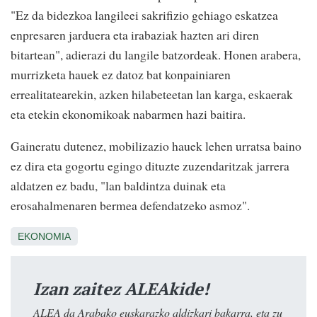
"Ez da bidezkoa langileei sakrifizio gehiago eskatzea
enpresaren jarduera eta irabaziak hazten ari diren
bitartean", adierazi du langile batzordeak. Honen arabera,
murrizketa hauek ez datoz bat konpainiaren
errealitatearekin, azken hilabeteetan lan karga, eskaerak
eta etekin ekonomikoak nabarmen hazi baitira.
Gaineratu dutenez, mobilizazio hauek lehen urratsa baino
ez dira eta gogortu egingo dituzte zuzendaritzak jarrera
aldatzen ez badu, "lan baldintza duinak eta
erosahalmenaren bermea defendatzeko asmoz".
EKONOMIA
Izan zaitez ALEAkide!
ALEA da Arabako euskarazko aldizkari bakarra, eta zu