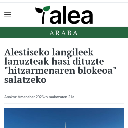
ARABA
Alestiseko langileek
lanuzteak hasi dituzte
"hitzarmenaren blokeoa"
salatzeko
Anakoz Amenabar
2026ko maiatzaren 21a