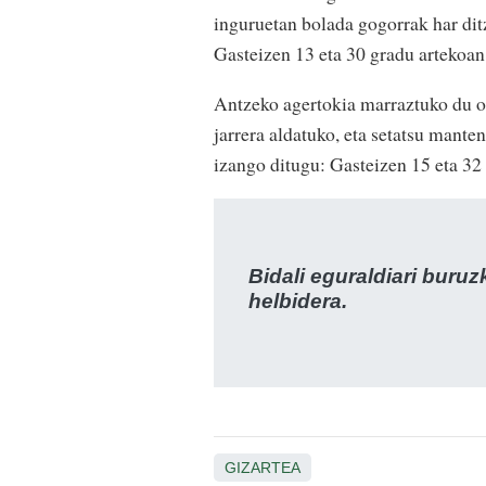
inguruetan bolada gogorrak har di
Gasteizen 13 eta 30 gradu artekoan i
Antzeko agertokia marraztuko du or
jarrera aldatuko, eta setatsu mante
izango ditugu: Gasteizen 15 eta 32
Bidali eguraldiari buru
helbidera.
GIZARTEA