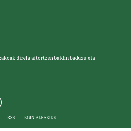
tzakoak direla aitortzen baldin baduzu eta
RSS
EGIN ALEAKIDE