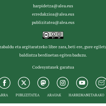
harpidetza@alea.eus
erredakzioa@alea.eus
publizitatea@alea.eus
baldu eta argitaratzeko libre zara, beti ere, gure egile
baldintza berdinetan egiten baduzu.
Codesyntaxek garatua
ARRA
PUBLIZITATEA
ARAUAK
HARREMANETARAKO