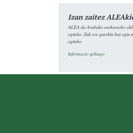
Izan zaitez ALEAki
ALEA da Arabako euskarazko aldiz
egiteko. Zuk ere gurekin bat egin 
egiteko.
Informazio gehiago