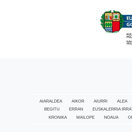
AIARALDEA
AIKOR
AIURRI
ALEA
BEGITU
ERRAN
EUSKALERRIA IRRA
KRONIKA
MAILOPE
NOAUA
O