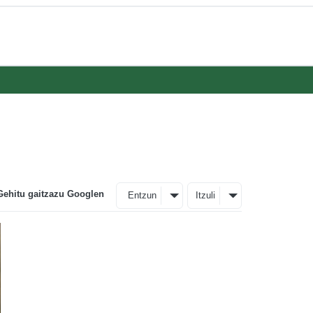
Gehitu gaitzazu Googlen
Entzun
Itzuli