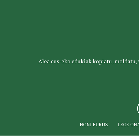
Alea.eus-eko edukiak kopiatu, moldatu, za
HONI BURUZ
LEGE OH