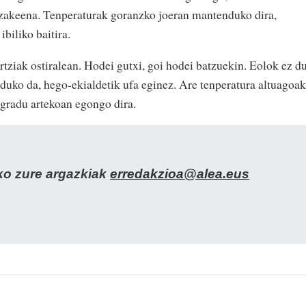
tzakeena. Tenperaturak goranzko joeran mantenduko dira,
biliko baitira.
tziak ostiralean. Hodei gutxi, goi hodei batzuekin. Eolok ez d
nduko da, hego-ekialdetik ufa eginez. Are tenperatura altuagoak
 gradu artekoan egongo dira.
zko zure argazkiak
erredakzioa@alea.eus