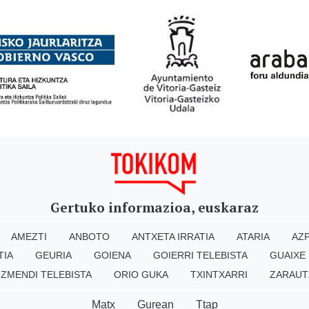
Gertuko informazioa, euskaraz
AMEZTI
ANBOTO
ANTXETA IRRATIA
ATARIA
AZP
TIA
GEURIA
GOIENA
GOIERRI TELEBISTA
GUAIXE
IZMENDI TELEBISTA
ORIO GUKA
TXINTXARRI
ZARAUT
Matx
Gurean
Ttap