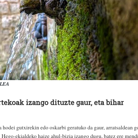
ALEA
tekoak izango dituzte gaur, eta bihar
 hodei gutxirekin edo oskarbi geratuko da gaur, arratsaldean g
. Hego-ekialdeko haize ahul-bizia izango dugu, batez ere mend