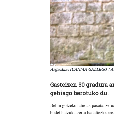
Argazkia: JUANMA GALLEGO / 
Gasteizen 30 gradura ar
gehiago berotuko du.
Behin goizeko lainoak pasata, zerua
hodei batzuk agertu badaitezke ere