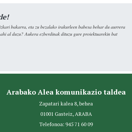
de!
kari bakarra, eta zu bezalako irakurleen babesa behar du aurrera
nahi al duzu? Aukera ezberdinak dituzu gure proiektuarekin bat
Arabako Alea komunikazio taldea
Zapatari kalea 8, behea
01001 Gasteiz, ARABA
Telefonoa: 945 71 60 09