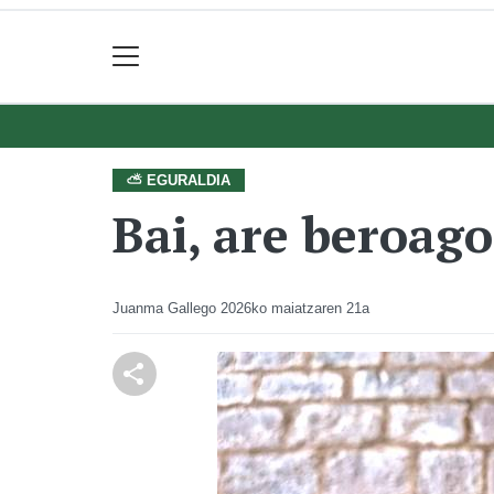
⛅ EGURALDIA
Bai, are beroago
Juanma Gallego
2026ko maiatzaren 21a