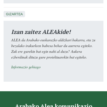
GIZARTEA
Izan zaitez ALEAkide!
ALEA da Arabako euskarazko aldizkari bakarra, eta zu
bezalako irakurleen babesa behar du aurrera egiteko.
Zuk ere gurekin bat egin nahi al duzu? Aukera
ezberdinak dituzu gure proiektuarekin bat egiteko.
Informazio gehiago
Arabako Alea komunikazio