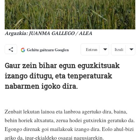
Argazkia: JUANMA GALLEGO / ALEA
Entzun
Itzuli
Gehitu gaitzazu Googlen
Gaur zein bihar egun eguzkitsuak
izango ditugu, eta tenperaturak
nabarmen igoko dira.
Zenbait lekutan lainoa eta lanbroa agertuko dira, baina,
behin horiek altxatuta, zerua hodei gutxirekin geratuko da.
Egongo direnak goi mailakoak izango dira. Eolo ahul-bizi
ariko da, ipar-ekialdeko osagai nagusiarekin.