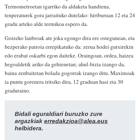
Termometroetan igarriko da aldaketa handiena,
tenperaturek gora jarraituko dutelako: hiriburuan 12 eta 24
gradu arteko alde termikoa espero da.
Goizeko lanbroak ate joka egongo dira ere ostegunean, eta
bezperako patroia errepikatuko da: zerua hodei gutxirekin
edo erabat oskarbi egon daiteke. Oraingoan, ordea, haizea
hegoaldetik ariko da gehienetan; ahul-bizia izango da,
baina zenbaitetan bolada gogorrak izango ditu. Maximoak
ia puntu gorenera iritsiko dira, 12 graduan hasi eta 30
graduraino.
Bidali eguraldiari buruzko zure
argazkiak
erredakzioa@alea.eus
helbidera.