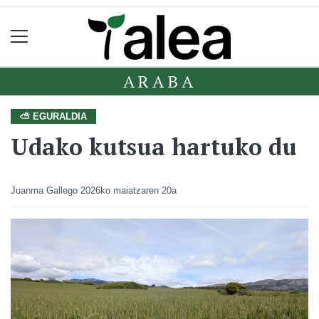
ARABA
⛅ EGURALDIA
Udako kutsua hartuko du
Juanma Gallego
2026ko maiatzaren 20a