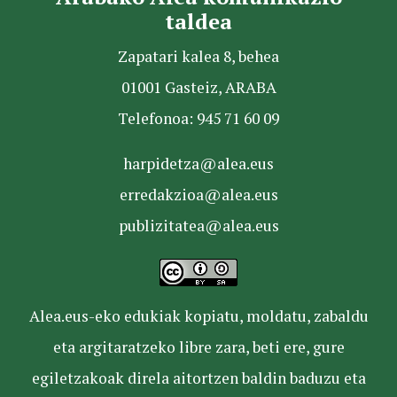
taldea
Zapatari kalea 8, behea
01001 Gasteiz, ARABA
Telefonoa: 945 71 60 09
harpidetza@alea.eus
erredakzioa@alea.eus
publizitatea@alea.eus
Alea.eus-eko edukiak kopiatu, moldatu, zabaldu
eta argitaratzeko libre zara, beti ere, gure
egiletzakoak direla aitortzen baldin baduzu eta