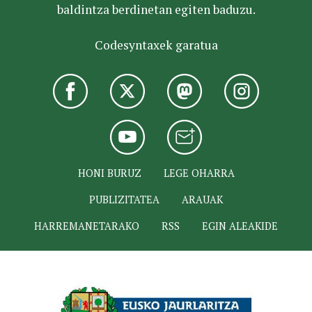
baldintza berdinetan egiten baduzu.
Codesyntaxek garatua
HONI BURUZ
LEGE OHARRA
PUBLIZITATEA
ARAUAK
HARREMANETARAKO
RSS
EGIN ALEAKIDE