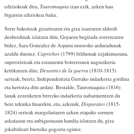
ediziokoak dira,
Tauromaquia
izan ezik, azken hau
bigarren ediziokoa baita.
Serie bakoitzak gizartearen eta giza izaeraren alderdi
desberdinak islatzen ditu, Goyaren begirada zorrotzaren
bidez, Sara Gonzalez de Aspuru museoko arduradunak
azaldu duenez.
Caprichos
(1799) bildumak ezjakintasuna,
superstizioak eta estamentu boteretsuen nagusikeria
kritikatzen ditu;
Desastres de la guerra
(1810-1815)
serieak, berriz, Independentzia Gerrako indarkeria gordina
eta heriotza ditu ardatz. Bestalde, Tauromaquia (1816)
lanak zezenketen berezko indarkeria nabarmentzen du
bere teknika finarekin, eta, azkenik,
Disparates
(1815-
1824) serieak margolariaren azken etapako sormen
askatasun eta anbiguotasun handia islatzen du, giza
jokabideari buruzko gogoeta eginez.