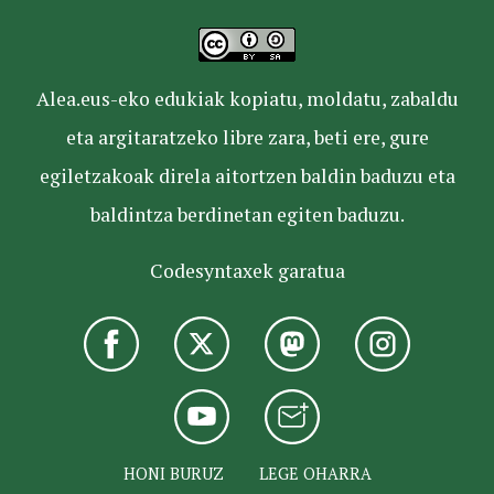
Alea.eus-eko edukiak kopiatu, moldatu, zabaldu
eta argitaratzeko libre zara, beti ere, gure
egiletzakoak direla aitortzen baldin baduzu eta
baldintza berdinetan egiten baduzu.
Codesyntaxek garatua
HONI BURUZ
LEGE OHARRA