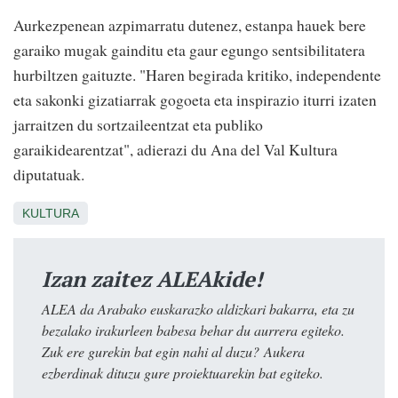
Aurkezpenean azpimarratu dutenez, estanpa hauek bere
garaiko mugak gainditu eta gaur egungo sentsibilitatera
hurbiltzen gaituzte. "Haren begirada kritiko, independente
eta sakonki gizatiarrak gogoeta eta inspirazio iturri izaten
jarraitzen du sortzaileentzat eta publiko
garaikidearentzat", adierazi du Ana del Val Kultura
diputatuak.
KULTURA
Izan zaitez ALEAkide!
ALEA da Arabako euskarazko aldizkari bakarra, eta zu
bezalako irakurleen babesa behar du aurrera egiteko.
Zuk ere gurekin bat egin nahi al duzu? Aukera
ezberdinak dituzu gure proiektuarekin bat egiteko.