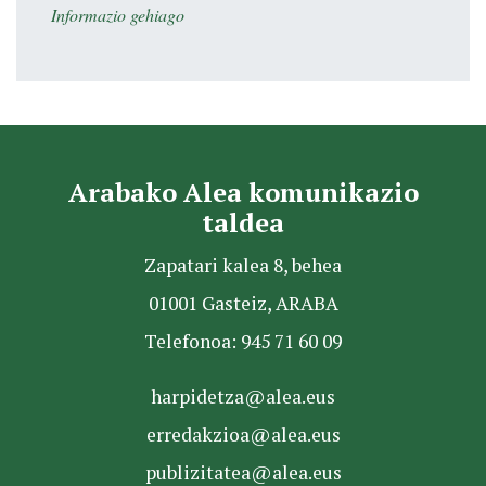
Informazio gehiago
Arabako Alea komunikazio
taldea
Zapatari kalea 8, behea
01001 Gasteiz, ARABA
Telefonoa: 945 71 60 09
harpidetza@alea.eus
erredakzioa@alea.eus
publizitatea@alea.eus