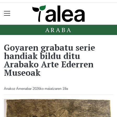
ARABA
Goyaren grabatu serie
handiak bildu ditu
Arabako Arte Ederren
Museoak
Anakoz Amenabar
2026ko maiatzaren 19a