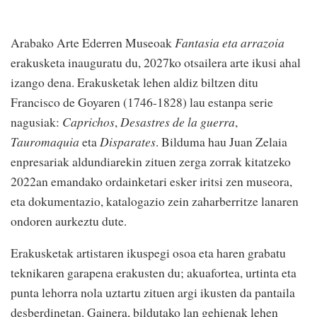
Arabako Arte Ederren Museoak
Fantasia eta arrazoia
erakusketa inauguratu du, 2027ko otsailera arte ikusi ahal
izango dena. Erakusketak lehen aldiz biltzen ditu
Francisco de Goyaren (1746-1828) lau estanpa serie
nagusiak:
Caprichos
,
Desastres de la guerra
,
Tauromaquia
eta
Disparates
. Bilduma hau Juan Zelaia
enpresariak aldundiarekin zituen zerga zorrak kitatzeko
2022an emandako ordainketari esker iritsi zen museora,
eta dokumentazio, katalogazio zein zaharberritze lanaren
ondoren aurkeztu dute.
Erakusketak artistaren ikuspegi osoa eta haren grabatu
teknikaren garapena erakusten du; akuafortea, urtinta eta
punta lehorra nola uztartu zituen argi ikusten da pantaila
desberdinetan. Gainera, bildutako lan gehienak lehen