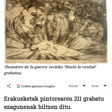
'Desastres de la guerra' serieko 'Murió la verdad'
grabatua.
Entzun
Itzuli
Gehitu gaitzazu Googlen
Erakusketak pintorearen 211 grabatu
ezagunenak biltzen ditu.