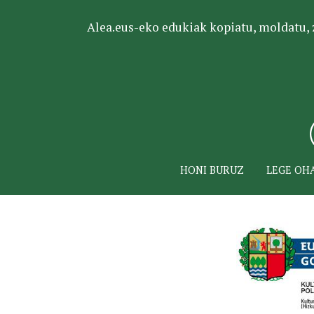
Alea.eus-eko edukiak kopiatu, moldatu, za
HONI BURUZ
LEGE OH