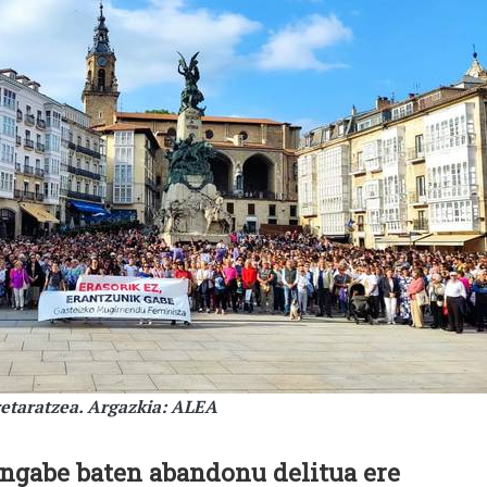
retaratzea. Argazkia: ALEA
dingabe baten abandonu delitua ere