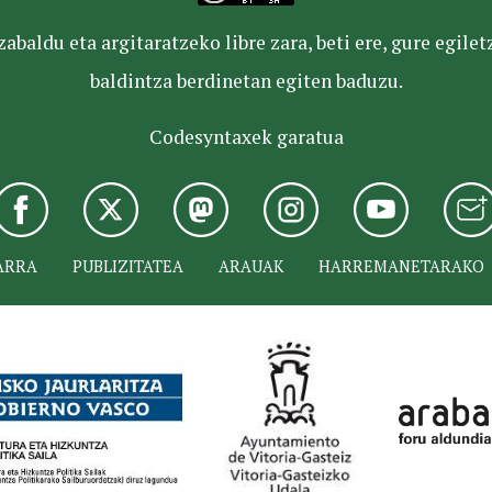
baldu eta argitaratzeko libre zara, beti ere, gure egile
baldintza berdinetan egiten baduzu.
Codesyntaxek garatua
ARRA
PUBLIZITATEA
ARAUAK
HARREMANETARAKO