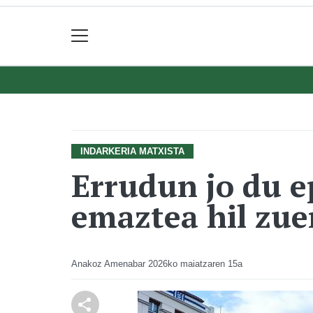
INDARKERIA MATXISTA
Errudun jo du e
emaztea hil zue
Anakoz Amenabar
2026ko maiatzaren 15a