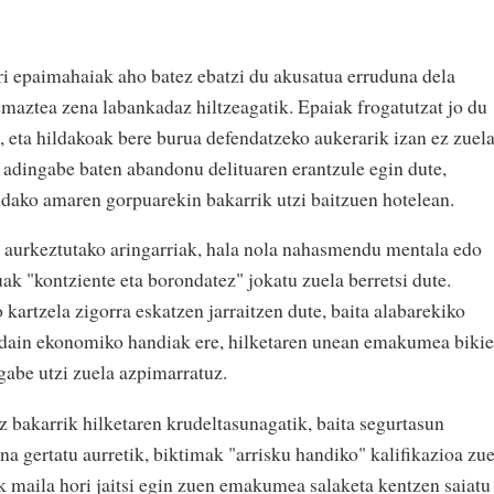
i epaimahaiak aho batez ebatzi du akusatua erruduna dela
aztea zena labankadaz hiltzeagatik. Epaiak frogatutzat jo du
, eta hildakoak bere burua defendatzeko aukerarik izan ez zuela
a adingabe baten abandonu delituaren erantzule egin dute,
ildako amaren gorpuarekin bakarrik utzi baitzuen hotelean.
k aurkeztutako aringarriak, hala nola nahasmendu mentala edo
ak "kontziente eta borondatez" jokatu zuela berretsi dute.
 kartzela zigorra eskatzen jarraitzen dute, baita alabarekiko
ordain ekonomiko handiak ere, hilketaren unean emakumea biki
gabe utzi zuela azpimarratuz.
z bakarrik hilketaren krudeltasunagatik, baita segurtasun
a gertatu aurretik, biktimak "arrisku handiko" kalifikazioa zu
 maila hori jaitsi egin zuen emakumea salaketa kentzen saiatu