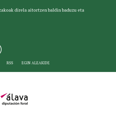
tzakoak direla aitortzen baldin baduzu eta
RSS
EGIN ALEAKIDE