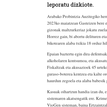
leporatu dizkiote.
Arabako Probintzia Auzitegiko herr
2023ko maiatzean Gasteizen bere em
gizonak maltzurkeriaz jokatu zuela
Horrez gain, bi abortu delituren et
bikotearen alaba txikia 18 orduz h
Epaian baztertu egin dira defentsa
alkoholaren kontsumoa, eta akusatu
Fiskaltzak eta akusazioek 45 urteko
guraso-boterea kentzea eta kalte 
haurdun zegoela eta alaba babesik 
Kasuak oihartzun handia izan du, e
sistemaren akatsengatik ere. Krimen
VioGen sisteman, baina Ertzaintzak