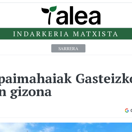
INDARKERIA MATXISTA
SARRERA
paimahaiak Gasteizk
n gizona