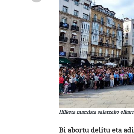
Hilketa matxista salatzeko elkar
Bi abortu delitu eta a