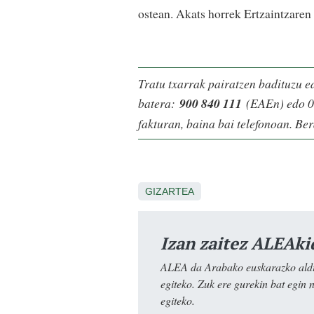
ostean. Akats horrek Ertzaintzaren
Tratu txarrak pairatzen badituzu e
batera:
900 840 111
(EAEn) edo 0
fakturan, baina bai telefonoan. Ber
GIZARTEA
Izan zaitez ALEAki
ALEA da Arabako euskarazko aldiz
egiteko. Zuk ere gurekin bat egin 
egiteko.