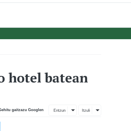
o hotel batean
Gehitu gaitzazu Googlen
Entzun
Itzuli