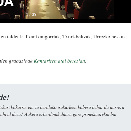
uten taldeak: Txantxangorriak, Txuri-beltzak, Urrezko neskak,
ztien grabazioak
Kantariren atal berezian
.
de!
kari bakarra, eta zu bezalako irakurleen babesa behar du aurrera
nahi al duzu? Aukera ezberdinak dituzu gure proiektuarekin bat