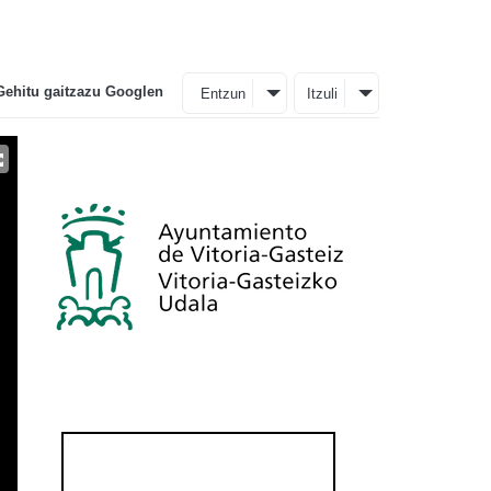
Gehitu gaitzazu Googlen
Entzun
Itzuli