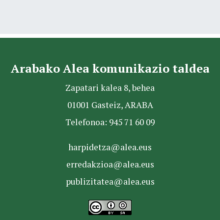
Arabako Alea komunikazio taldea
Zapatari kalea 8, behea
01001 Gasteiz, ARABA
Telefonoa: 945 71 60 09
harpidetza@alea.eus
erredakzioa@alea.eus
publizitatea@alea.eus