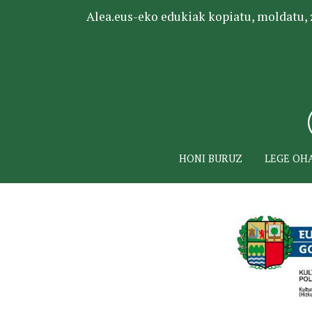
Alea.eus-eko edukiak kopiatu, moldatu, za
HONI BURUZ
LEGE OH