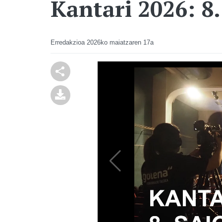
Kantari 2026: 8.
Erredakzioa
2026ko maiatzaren 17a