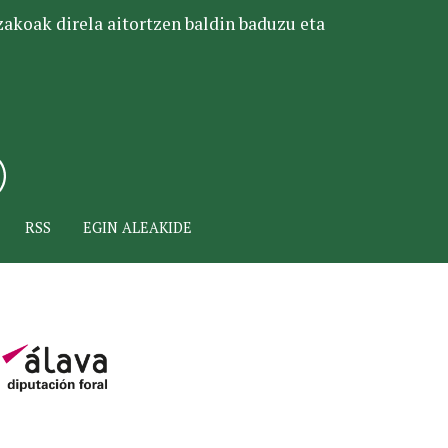
tzakoak direla aitortzen baldin baduzu eta
RSS
EGIN ALEAKIDE