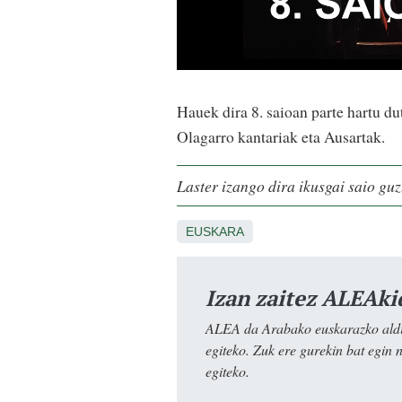
H
auek dira 8. saioan parte hartu d
Olagarro kantariak eta Ausartak.
Laster izango dira ikusgai saio gu
EUSKARA
Izan zaitez ALEAki
ALEA da Arabako euskarazko aldiz
egiteko. Zuk ere gurekin bat egin 
egiteko.