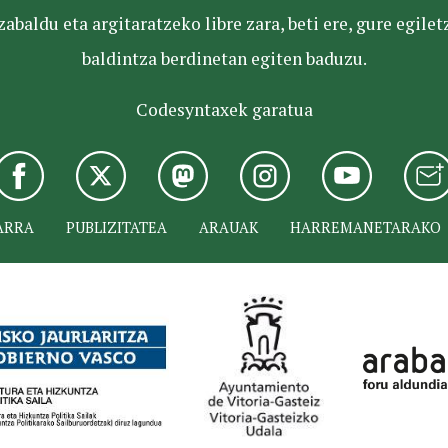
baldu eta argitaratzeko libre zara, beti ere, gure egile
baldintza berdinetan egiten baduzu.
Codesyntaxek garatua
ARRA
PUBLIZITATEA
ARAUAK
HARREMANETARAKO