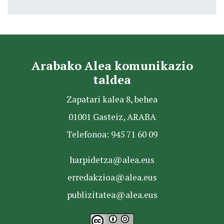
Arabako Alea komunikazio
taldea
Zapatari kalea 8, behea
01001 Gasteiz, ARABA
Telefonoa: 945 71 60 09
harpidetza@alea.eus
erredakzioa@alea.eus
publizitatea@alea.eus