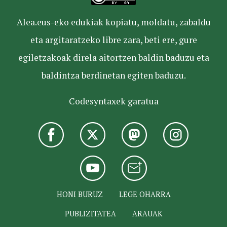
Alea.eus-eko edukiak kopiatu, moldatu, zabaldu
eta argitaratzeko libre zara, beti ere, gure
egiletzakoak direla aitortzen baldin baduzu eta
baldintza berdinetan egiten baduzu.
Codesyntaxek garatua
HONI BURUZ
LEGE OHARRA
PUBLIZITATEA
ARAUAK