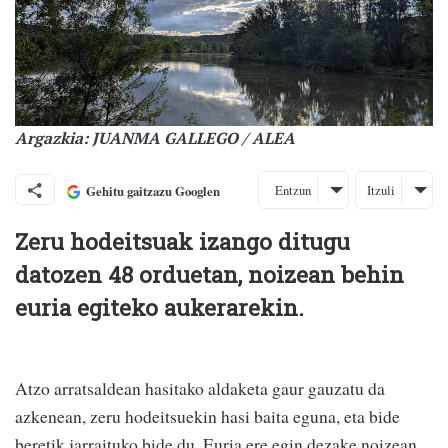
Argazkia: JUANMA GALLEGO / ALEA
Entzun
Itzuli
Gehitu gaitzazu Googlen
Zeru hodeitsuak izango ditugu
datozen 48 orduetan, noizean behin
euria egiteko aukerarekin.
Atzo arratsaldean hasitako aldaketa gaur gauzatu da
azkenean, zeru hodeitsuekin hasi baita eguna, eta bide
beretik jarraituko bide du. Euria ere egin dezake noizean