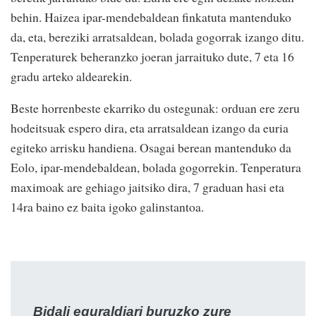
behin. Haizea ipar-mendebaldean finkatuta mantenduko
da, eta, bereziki arratsaldean, bolada gogorrak izango ditu.
Tenperaturek beheranzko joeran jarraituko dute, 7 eta 16
gradu arteko aldearekin.
Beste horrenbeste ekarriko du ostegunak: orduan ere zeru
hodeitsuak espero dira, eta arratsaldean izango da euria
egiteko arrisku handiena. Osagai berean mantenduko da
Eolo, ipar-mendebaldean, bolada gogorrekin. Tenperatura
maximoak are gehiago jaitsiko dira, 7 graduan hasi eta
14ra baino ez baita igoko galinstantoa.
Bidali eguraldiari buruzko zure