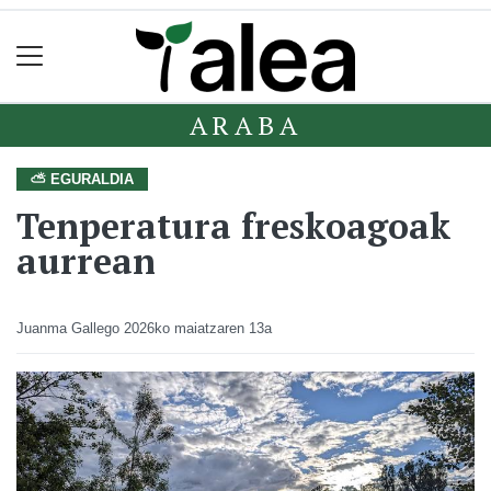
ARABA
⛅ EGURALDIA
Tenperatura freskoagoak
aurrean
Juanma Gallego
2026ko maiatzaren 13a