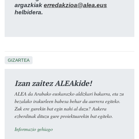
argazkiak
erredakzioa@alea.eus
helbidera.
GIZARTEA
Izan zaitez ALEAkide!
ALEA da Arabako euskarazko aldizkari bakarra, eta zu
bezalako irakurleen babesa behar du aurrera egiteko.
Zuk ere gurekin bat egin nahi al duzu? Aukera
ezberdinak dituzu gure proiektuarekin bat egiteko.
Informazio gehiago