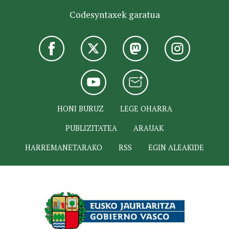
Codesyntaxek garatua
HONI BURUZ
LEGE OHARRA
PUBLIZITATEA
ARAUAK
HARREMANETARAKO
RSS
EGIN ALEAKIDE