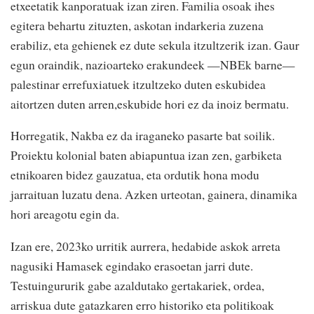
etxeetatik kanporatuak izan ziren. Familia osoak ihes
egitera behartu zituzten, askotan indarkeria zuzena
erabiliz, eta gehienek ez dute sekula itzultzerik izan. Gaur
egun oraindik, nazioarteko erakundeek —NBEk barne—
palestinar errefuxiatuek itzultzeko duten eskubidea
aitortzen duten arren,eskubide hori ez da inoiz bermatu.
Horregatik, Nakba ez da iraganeko pasarte bat soilik.
Proiektu kolonial baten abiapuntua izan zen, garbiketa
etnikoaren bidez gauzatua, eta ordutik hona modu
jarraituan luzatu dena. Azken urteotan, gainera, dinamika
hori areagotu egin da.
Izan ere, 2023ko urritik aurrera, hedabide askok arreta
nagusiki Hamasek egindako erasoetan jarri dute.
Testuingururik gabe azaldutako gertakariek, ordea,
arriskua dute gatazkaren erro historiko eta politikoak