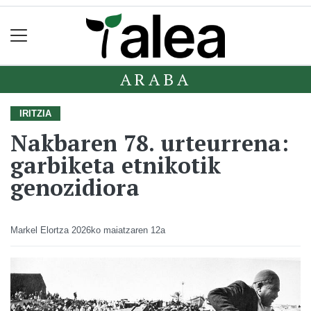
ARABA
IRITZIA
Nakbaren 78. urteurrena:
garbiketa etnikotik
genozidiora
Markel Elortza
2026ko maiatzaren 12a