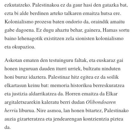
ezkutatzeko. Palestinakoa ez da gaur hasi den gatazka bat,
ezta bi alde berdinen arteko talkaren emaitza hutsa ere.
Kolonialismo prozesu baten ondorio da, oraindik amaitu
gabe dagoena. Ez dugu ahaztu behar, gainera, Hamas sortu
baino lehenagotik existitzen zela sionisten kolonialismo
eta okupazioa.
Askotan ematen den testuinguru faltak, eta euskaraz gai
honen inguruan dauden iturri urriek, bultzatu ninduten
honi buruz idaztera. Palestinaz hitz egitea ez da soilik
elkartasun keinu bat: memoria historikoa berreskuratzea
eta justizia aldarrikatzea da. Horren emaitza da Elkar
argitaletxearekin kaleratu berri dudan
Olibondoaren
herri
a liburua. Nire asmoa, lan honen bitartez, Palestinako
auzia gizarteratzea eta jendearengan kontzientzia piztea
da.