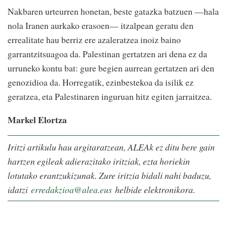
Nakbaren urteurren honetan, beste gatazka batzuen —hala
nola Iranen aurkako erasoen— itzalpean geratu den
errealitate hau berriz ere azaleratzea inoiz baino
garrantzitsuagoa da. Palestinan gertatzen ari dena ez da
urruneko kontu bat: gure begien aurrean gertatzen ari den
genozidioa da. Horregatik, ezinbestekoa da isilik ez
geratzea, eta Palestinaren inguruan hitz egiten jarraitzea.
Markel Elortza
Iritzi artikulu hau argitaratzean, ALEAk ez ditu bere gain
hartzen egileak adierazitako iritziak, ezta horiekin
lotutako erantzukizunak. Zure iritzia bidali nahi baduzu,
idatzi
erredakzioa@alea.eus
helbide elektronikora.