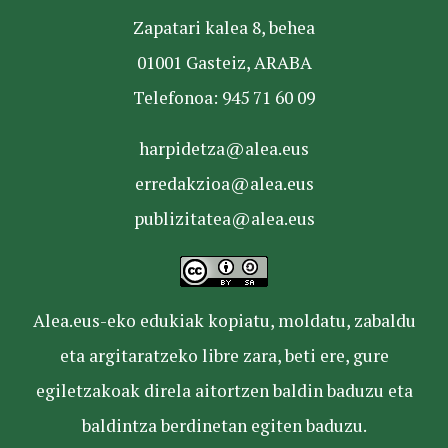
Zapatari kalea 8, behea
01001 Gasteiz, ARABA
Telefonoa: 945 71 60 09
harpidetza@alea.eus
erredakzioa@alea.eus
publizitatea@alea.eus
Alea.eus-eko edukiak kopiatu, moldatu, zabaldu
eta argitaratzeko libre zara, beti ere, gure
egiletzakoak direla aitortzen baldin baduzu eta
baldintza berdinetan egiten baduzu.