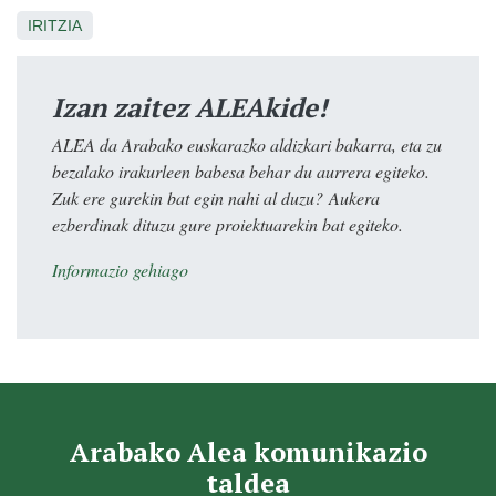
IRITZIA
Izan zaitez ALEAkide!
ALEA da Arabako euskarazko aldizkari bakarra, eta zu
bezalako irakurleen babesa behar du aurrera egiteko.
Zuk ere gurekin bat egin nahi al duzu? Aukera
ezberdinak dituzu gure proiektuarekin bat egiteko.
Informazio gehiago
Arabako Alea komunikazio
taldea