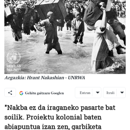
Argazkia: Hrant Nakashian - UNRWA
Entzun
Itzuli
Gehitu gaitzazu Googlen
"Nakba ez da iraganeko pasarte bat
soilik. Proiektu kolonial baten
abiapuntua izan zen, garbiketa