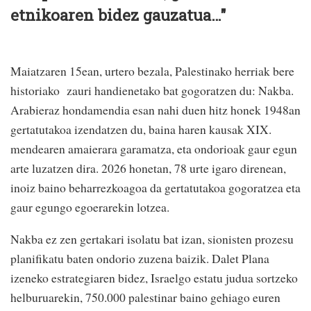
etnikoaren bidez gauzatua…"
Maiatzaren 15ean, urtero bezala, Palestinako herriak bere
historiako zauri handienetako bat gogoratzen du: Nakba.
Arabieraz hondamendia esan nahi duen hitz honek 1948an
gertatutakoa izendatzen du, baina haren kausak XIX.
mendearen amaierara garamatza, eta ondorioak gaur egun
arte luzatzen dira. 2026 honetan, 78 urte igaro direnean,
inoiz baino beharrezkoagoa da gertatutakoa gogoratzea eta
gaur egungo egoerarekin lotzea.
Nakba ez zen gertakari isolatu bat izan, sionisten prozesu
planifikatu baten ondorio zuzena baizik. Dalet Plana
izeneko estrategiaren bidez, Israelgo estatu judua sortzeko
helburuarekin, 750.000 palestinar baino gehiago euren