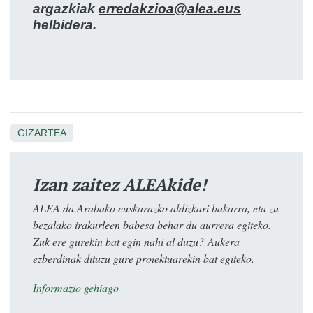
argazkiak
erredakzioa@alea.eus
helbidera.
GIZARTEA
Izan zaitez ALEAkide!
ALEA da Arabako euskarazko aldizkari bakarra, eta zu
bezalako irakurleen babesa behar du aurrera egiteko.
Zuk ere gurekin bat egin nahi al duzu? Aukera
ezberdinak dituzu gure proiektuarekin bat egiteko.
Informazio gehiago