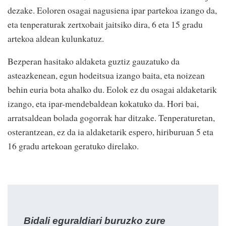
dezake. Eoloren osagai nagusiena ipar partekoa izango da,
eta tenperaturak zertxobait jaitsiko dira, 6 eta 15 gradu
artekoa aldean kulunkatuz.
Bezperan hasitako aldaketa guztiz gauzatuko da
asteazkenean, egun hodeitsua izango baita, eta noizean
behin euria bota ahalko du. Eolok ez du osagai aldaketarik
izango, eta ipar-mendebaldean kokatuko da. Hori bai,
arratsaldean bolada gogorrak har ditzake. Tenperaturetan,
osterantzean, ez da ia aldaketarik espero, hiriburuan 5 eta
16 gradu artekoan geratuko direlako.
Bidali eguraldiari buruzko zure