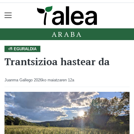
ARABA
⛅ EGURALDIA
Trantsizioa hastear da
Juanma Gallego
2026ko maiatzaren 12a