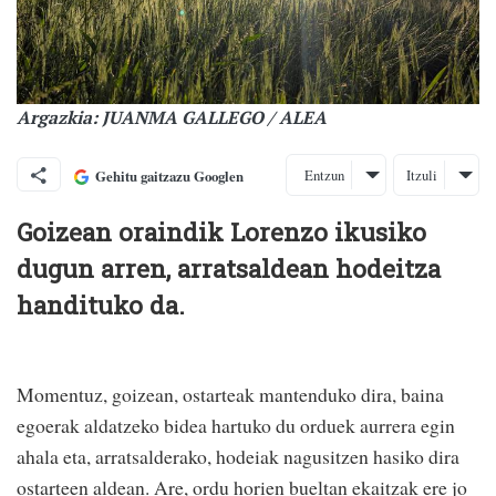
Argazkia: JUANMA GALLEGO / ALEA
Entzun
Itzuli
Gehitu gaitzazu Googlen
Goizean oraindik Lorenzo ikusiko
dugun arren, arratsaldean hodeitza
handituko da.
Momentuz, goizean, ostarteak mantenduko dira, baina
egoerak aldatzeko bidea hartuko du orduek aurrera egin
ahala eta, arratsalderako, hodeiak nagusitzen hasiko dira
ostarteen aldean. Are, ordu horien bueltan ekaitzak ere jo