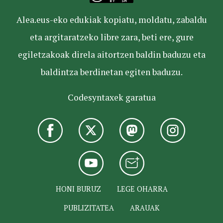
Alea.eus-eko edukiak kopiatu, moldatu, zabaldu
eta argitaratzeko libre zara, beti ere, gure
egiletzakoak direla aitortzen baldin baduzu eta
baldintza berdinetan egiten baduzu.
Codesyntaxek garatua
HONI BURUZ
LEGE OHARRA
PUBLIZITATEA
ARAUAK