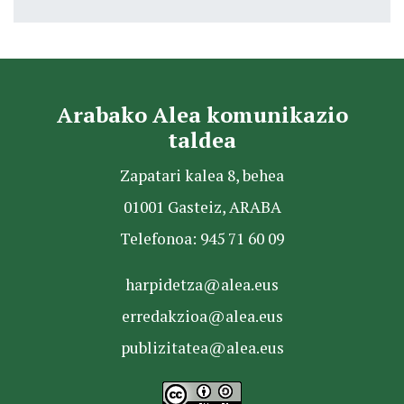
Arabako Alea komunikazio
taldea
Zapatari kalea 8, behea
01001 Gasteiz, ARABA
Telefonoa: 945 71 60 09
harpidetza@alea.eus
erredakzioa@alea.eus
publizitatea@alea.eus