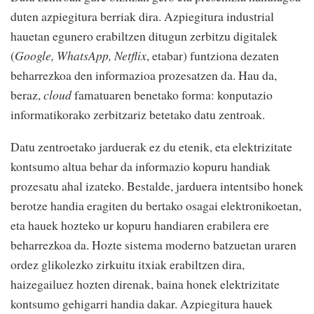
duten azpiegitura berriak dira. Azpiegitura industrial
hauetan egunero erabiltzen ditugun zerbitzu digitalek
(
Google, WhatsApp, Netflix
, etabar) funtziona dezaten
beharrezkoa den informazioa prozesatzen da. Hau da,
beraz,
cloud
famatuaren benetako forma: konputazio
informatikorako zerbitzariz betetako datu zentroak.
Datu zentroetako jarduerak ez du etenik, eta elektrizitate
kontsumo altua behar da informazio kopuru handiak
prozesatu ahal izateko. Bestalde, jarduera intentsibo honek
berotze handia eragiten du bertako osagai elektronikoetan,
eta hauek hozteko ur kopuru handiaren erabilera ere
beharrezkoa da. Hozte sistema moderno batzuetan uraren
ordez glikolezko zirkuitu itxiak erabiltzen dira,
haizegailuez hozten direnak, baina honek elektrizitate
kontsumo gehigarri handia dakar. Azpiegitura hauek