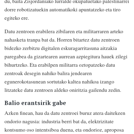
du, baita Zisjordaniako lurralde okupatuetako palestinarrei
dorre robotizatuekin automatikoki apuntatzeko eta tiro
egiteko ere.
Datu zentroen erabilera zibilaren eta militarraren arteko
nahasketa tranpa bat da. Horren bitartez datu zentroen
bidezko zerbitzu digitalen eskuragarritasuna aitzakia
paregabea da gizartearen aurrean azpiegitura hauek zilegi
bihurtzeko. Eta erabilpen militarra oztopatzeko datu
zentroak desegin nahiko balira jendearen
egunerokotasunean sortutako kaltea nahikoa izango
litzateke datu zentroen aldeko oniritzia gailendu zedin.
Balio erantsirik gabe
Azken finean, hau da datu zentroei buruz atera daitekeen
ondorio nagusia: industria berri bat da, elektrizitate
kontsumo oso intentsiboa duena, eta ondorioz, aproposa