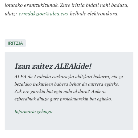
lotutako erantzukizunak. Zure iritzia bidali nahi baduzu,
idatzi
erredakzioa@alea.eus
helbide elektronikora.
IRITZIA
Izan zaitez ALEAkide!
ALEA da Arabako euskarazko aldizkari bakarra, eta zu
bezalako irakurleen babesa behar du aurrera egiteko.
Zuk ere gurekin bat egin nahi al duzu? Aukera
ezberdinak dituzu gure proiektuarekin bat egiteko.
Informazio gehiago