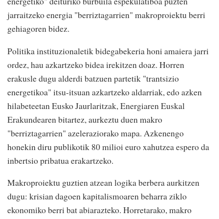
energetiko" deituriko burbuila espekulatiboa puzten
jarraitzeko energia "berriztagarrien" makroproiektu berri
gehiagoren bidez.
Politika instituzionaletik bidegabekeria honi amaiera jarri
ordez, hau azkartzeko bidea irekitzen doaz. Horren
erakusle dugu alderdi batzuen partetik "trantsizio
energetikoa" itsu-itsuan azkartzeko aldarriak, edo azken
hilabeteetan Eusko Jaurlaritzak, Energiaren Euskal
Erakundearen bitartez, aurkeztu duen makro
"berriztagarrien" azeleraziorako mapa. Azkenengo
honekin diru publikotik 80 milioi euro xahutzea espero da
inbertsio pribatua erakartzeko.
Makroproiektu guztien atzean logika berbera aurkitzen
dugu: krisian dagoen kapitalismoaren beharra ziklo
ekonomiko berri bat abiarazteko. Horretarako, makro