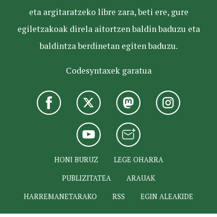
eta argitaratzeko libre zara, beti ere, gure
egiletzakoak direla aitortzen baldin baduzu eta
baldintza berdinetan egiten baduzu.
Codesyntaxek garatua
HONI BURUZ
LEGE OHARRA
PUBLIZITATEA
ARAUAK
HARREMANETARAKO
RSS
EGIN ALEAKIDE