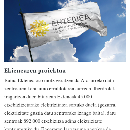
Ekienearen proiektua
Baina Ekienea oso motz geratzen da Arasurreko datu
zentroaren kontsumo erraldoiaren aurrean. Iberdrolak
iragartzen duen bitartean Ekieneak 45.000
etxebizitzetarako elektrizitatea sortuko duela (gezurra,
elektrizitate guztia datu zentrorako izango baita), datu
zentroak 892.000 etxebizitza adina elektrizitate
kontsumituko du. Egoeraren larritasuna agerikoa da,