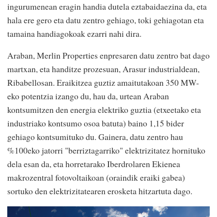
ingurumenean eragin handia dutela eztabaidaezina da, eta
hala ere gero eta datu zentro gehiago, toki gehiagotan eta
tamaina handiagokoak ezarri nahi dira.
Araban, Merlin Properties enpresaren datu zentro bat dago
martxan, eta handitze prozesuan, Arasur industrialdean,
Ribabellosan. Eraikitzea guztiz amaitutakoan 350 MW-
eko potentzia izango du, hau da, urtean Araban
kontsumitzen den energia elektriko guztia (etxeetako eta
industriako kontsumo osoa batuta) baino 1,15 bider
gehiago kontsumituko du. Gainera, datu zentro hau
%100eko jatorri "berriztagarriko" elektrizitatez hornituko
dela esan da, eta horretarako Iberdrolaren Ekienea
makrozentral fotovoltaikoan (oraindik eraiki gabea)
sortuko den elektrizitatearen erosketa hitzartuta dago.