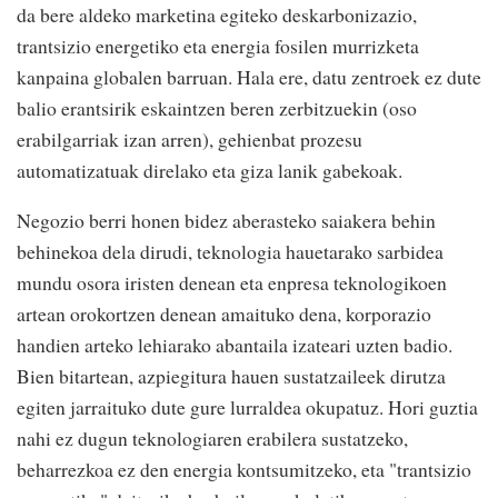
da bere aldeko marketina egiteko deskarbonizazio,
trantsizio energetiko eta energia fosilen murrizketa
kanpaina globalen barruan. Hala ere, datu zentroek ez dute
balio erantsirik eskaintzen beren zerbitzuekin (oso
erabilgarriak izan arren), gehienbat prozesu
automatizatuak direlako eta giza lanik gabekoak.
Negozio berri honen bidez aberasteko saiakera behin
behinekoa dela dirudi, teknologia hauetarako sarbidea
mundu osora iristen denean eta enpresa teknologikoen
artean orokortzen denean amaituko dena, korporazio
handien arteko lehiarako abantaila izateari uzten badio.
Bien bitartean, azpiegitura hauen sustatzaileek dirutza
egiten jarraituko dute gure lurraldea okupatuz. Hori guztia
nahi ez dugun teknologiaren erabilera sustatzeko,
beharrezkoa ez den energia kontsumitzeko, eta "trantsizio