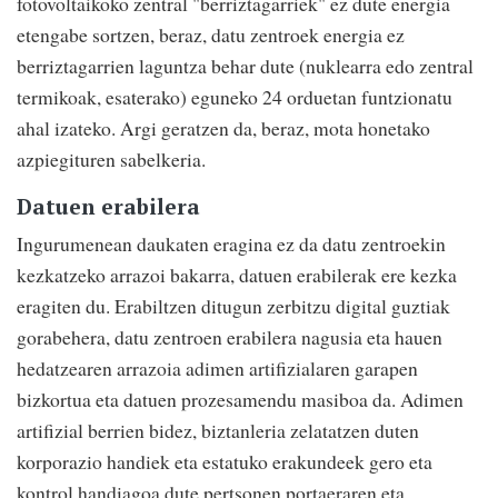
fotovoltaikoko zentral "berriztagarriek" ez dute energia
etengabe sortzen, beraz, datu zentroek energia ez
berriztagarrien laguntza behar dute (nuklearra edo zentral
termikoak, esaterako) eguneko 24 orduetan funtzionatu
ahal izateko. Argi geratzen da, beraz, mota honetako
azpiegituren sabelkeria.
Datuen erabilera
Ingurumenean daukaten eragina ez da datu zentroekin
kezkatzeko arrazoi bakarra, datuen erabilerak ere kezka
eragiten du. Erabiltzen ditugun zerbitzu digital guztiak
gorabehera, datu zentroen erabilera nagusia eta hauen
hedatzearen arrazoia adimen artifizialaren garapen
bizkortua eta datuen prozesamendu masiboa da. Adimen
artifizial berrien bidez, biztanleria zelatatzen duten
korporazio handiek eta estatuko erakundeek gero eta
kontrol handiagoa dute pertsonen portaeraren eta