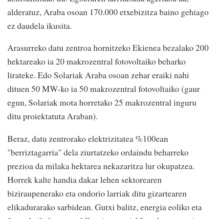
alderatuz, Araba osoan 170.000 etxebizitza baino gehiago
ez daudela ikusita.
Arasurreko datu zentroa hornitzeko Ekienea bezalako 200
hektareako ia 20 makrozentral fotovoltaiko beharko
lirateke. Edo Solariak Araba osoan zehar eraiki nahi
dituen 50 MW-ko ia 50 makrozentral fotovoltaiko (gaur
egun, Solariak mota horretako 25 makrozentral inguru
ditu proiektatuta Araban).
Beraz, datu zentrorako elektrizitatea %100ean
"berriztagarria" dela ziurtatzeko ordaindu beharreko
prezioa da milaka hektarea nekazaritza lur okupatzea.
Horrek kalte handia dakar lehen sektorearen
biziraupenerako eta ondorio larriak ditu gizartearen
elikadurarako sarbidean. Gutxi balitz, energia eoliko eta