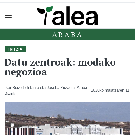
ARABA
IRITZIA
Datu zentroak: modako
negozioa
Iker Ruiz de Infante eta Joseba Zuzaeta, Araba
2026ko maiatzaren 11
Bizirik