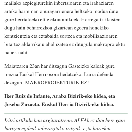
mailako azpiegiturekin inbertsioaren eta irabaziaren
arteko harreman onuragarrienera heltzeko modua dute
gure herrialdeko elite ekonomikoek. Horregatik ikusten
dugu hain beharrezkoa gizartean egoera honekiko
kontzientzia eta eztabaida sortzea eta mobilizazioaren
bitartez aldarrikatu ahal izatea ez ditugula makroproiektu
hauek nahi.
Maiatzaren 23an har ditzagun Gasteizko kaleak gure
mezua Euskal Herri osora hedatzeko: Lurra defenda
dezagun! MAKROPROIEKTURIK EZ!
Iker Ruiz de Infante, Araba Bizirik-eko kidea, eta
Joseba Zuzaeta, Euskal Herria Bizirik-eko kidea.
Iritzi artikulu hau argitaratzean, ALEAk ez ditu bere gain
hartzen egileak adierazitako iritziak, ezta horiekin