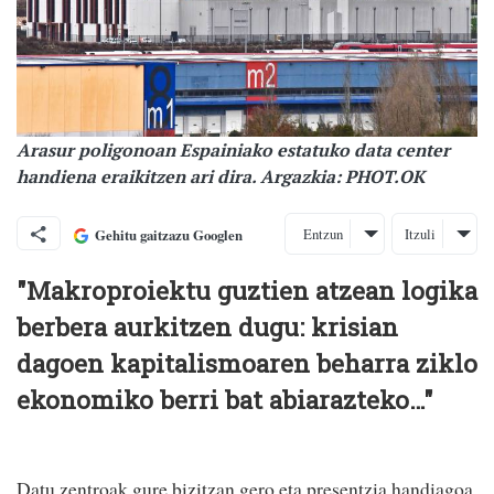
Arasur poligonoan Espainiako estatuko data center
handiena eraikitzen ari dira. Argazkia: PHOT.OK
Entzun
Itzuli
Gehitu gaitzazu Googlen
"Makroproiektu guztien atzean logika
berbera aurkitzen dugu: krisian
dagoen kapitalismoaren beharra ziklo
ekonomiko berri bat abiarazteko…"
Datu zentroak gure bizitzan gero eta presentzia handiagoa