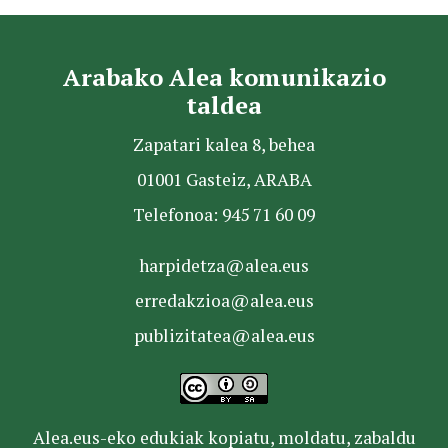
Arabako Alea komunikazio
taldea
Zapatari kalea 8, behea
01001 Gasteiz, ARABA
Telefonoa: 945 71 60 09
harpidetza@alea.eus
erredakzioa@alea.eus
publizitatea@alea.eus
Alea.eus-eko edukiak kopiatu, moldatu, zabaldu