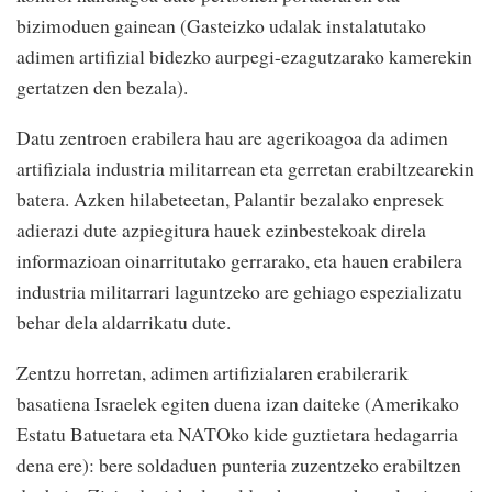
bizimoduen gainean (Gasteizko udalak instalatutako
adimen artifizial bidezko aurpegi-ezagutzarako kamerekin
gertatzen den bezala).
Datu zentroen erabilera hau are agerikoagoa da adimen
artifiziala industria militarrean eta gerretan erabiltzearekin
batera. Azken hilabeteetan, Palantir bezalako enpresek
adierazi dute azpiegitura hauek ezinbestekoak direla
informazioan oinarritutako gerrarako, eta hauen erabilera
industria militarrari laguntzeko are gehiago espezializatu
behar dela aldarrikatu dute.
Zentzu horretan, adimen artifizialaren erabilerarik
basatiena Israelek egiten duena izan daiteke (Amerikako
Estatu Batuetara eta NATOko kide guztietara hedagarria
dena ere): bere soldaduen punteria zuzentzeko erabiltzen