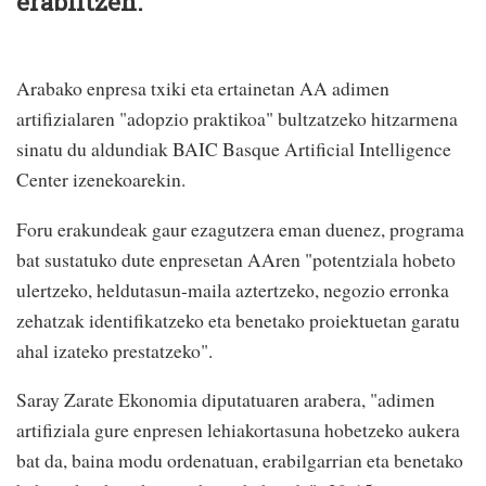
erabiltzen.
Arabako enpresa txiki eta ertainetan AA adimen
artifizialaren "adopzio praktikoa" bultzatzeko hitzarmena
sinatu du aldundiak BAIC Basque Artificial Intelligence
Center izenekoarekin.
Foru erakundeak gaur ezagutzera eman duenez, programa
bat sustatuko dute enpresetan AAren "potentziala hobeto
ulertzeko, heldutasun-maila aztertzeko, negozio erronka
zehatzak identifikatzeko eta benetako proiektuetan garatu
ahal izateko prestatzeko".
Saray Zarate Ekonomia diputatuaren arabera, "adimen
artifiziala gure enpresen lehiakortasuna hobetzeko aukera
bat da, baina modu ordenatuan, erabilgarrian eta benetako