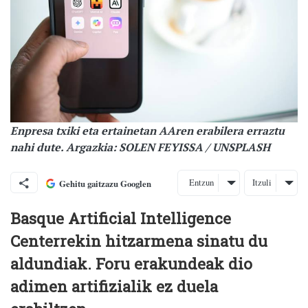
Enpresa txiki eta ertainetan AAren erabilera erraztu
nahi dute. Argazkia: SOLEN FEYISSA / UNSPLASH
Entzun
Itzuli
Gehitu gaitzazu Googlen
Basque Artificial Intelligence
Centerrekin hitzarmena sinatu du
aldundiak. Foru erakundeak dio
adimen artifizialik ez duela