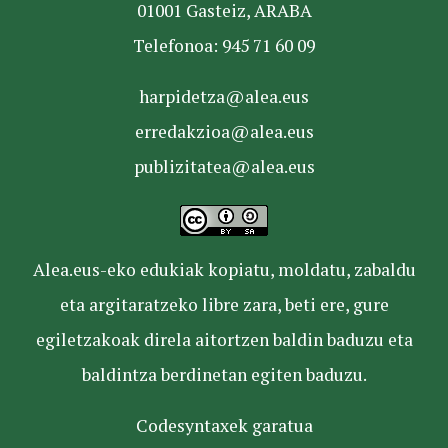
01001 Gasteiz, ARABA
Telefonoa: 945 71 60 09
harpidetza@alea.eus
erredakzioa@alea.eus
publizitatea@alea.eus
Alea.eus-eko edukiak kopiatu, moldatu, zabaldu
eta argitaratzeko libre zara, beti ere, gure
egiletzakoak direla aitortzen baldin baduzu eta
baldintza berdinetan egiten baduzu.
Codesyntaxek garatua