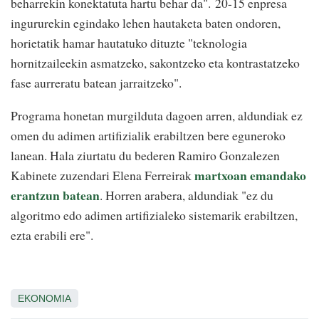
beharrekin konektatuta hartu behar da". 20-15 enpresa
ingururekin egindako lehen hautaketa baten ondoren,
horietatik hamar hautatuko dituzte "teknologia
hornitzaileekin asmatzeko, sakontzeko eta kontrastatzeko
fase aurreratu batean jarraitzeko".
Programa honetan murgilduta dagoen arren, aldundiak ez
omen du adimen artifizialik erabiltzen bere eguneroko
lanean. Hala ziurtatu du bederen Ramiro Gonzalezen
martxoan emandako
Kabinete zuzendari Elena Ferreirak
erantzun batean
. Horren arabera, aldundiak "ez du
algoritmo edo adimen artifizialeko sistemarik erabiltzen,
ezta erabili ere".
EKONOMIA