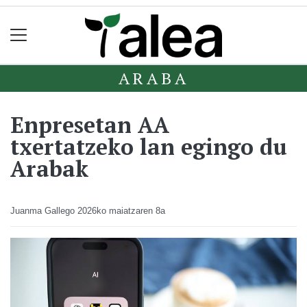
ARABA
Enpresetan AA
txertatzeko lan egingo du
Arabak
Juanma Gallego
2026ko maiatzaren 8a