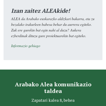
Izan zaitez ALEAkide!
ALEA da Arabako euskarazko aldizkari bakarra, eta zu
bezalako irakurleen babesa behar du aurrera egiteko.
Zuk ere gurekin bat egin nahi al duzu? Aukera
ezberdinak dituzu gure proiektuarekin bat egiteko.
Informazio gehiago
Arabako Alea komunikazio
taldea
Zapatari kalea 8, behea