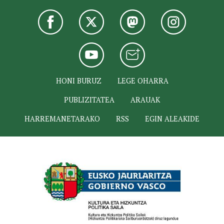
HONI BURUZ
LEGE OHARRA
PUBLIZITATEA
ARAUAK
HARREMANETARAKO
RSS
EGIN ALEAKIDE