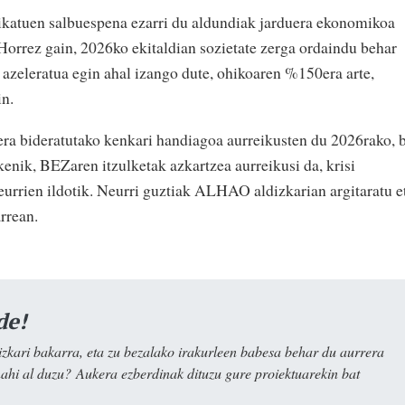
ikatuen salbuespena ezarri du aldundiak jarduera ekonomikoa
 Horrez gain, 2026ko ekitaldian sozietate zerga ordaindu behar
 azeleratua egin ahal izango dute, ohikoaren %150era arte,
in.
era bideratutako kenkari handiagoa aurreikusten du 2026rako, 
nik, BEZaren itzulketak azkartzea aurreikusi da, krisi
neurrien ildotik. Neurri guztiak ALHAO aldizkarian argitaratu e
rrean.
de!
kari bakarra, eta zu bezalako irakurleen babesa behar du aurrera
nahi al duzu? Aukera ezberdinak dituzu gure proiektuarekin bat