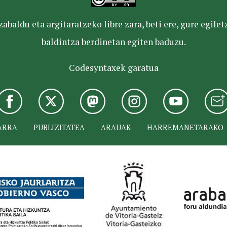
baldu eta argitaratzeko libre zara, beti ere, gure egile
baldintza berdinetan egiten baduzu.
Codesyntaxek garatua
ARRA
PUBLIZITATEA
ARAUAK
HARREMANETARAKO