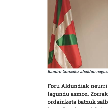
Ramiro Gonzalez ahaldun nagusia
Foru Aldundiak neurri 
lagundu asmoz. Zorrak
ordainketa batzuk salb