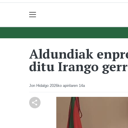
Aldundiak enpre
ditu Irango ger
Jon Hidalgo
2026ko apirilaren 14a