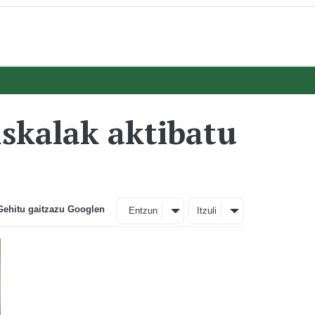
skalak aktibatu
Gehitu gaitzazu Googlen
Entzun
Itzuli