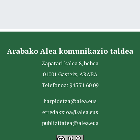
Arabako Alea komunikazio taldea
Zapatari kalea 8, behea
01001 Gasteiz, ARABA
Telefonoa: 945 71 60 09
harpidetza@alea.eus
erredakzioa@alea.eus
publizitatea@alea.eus