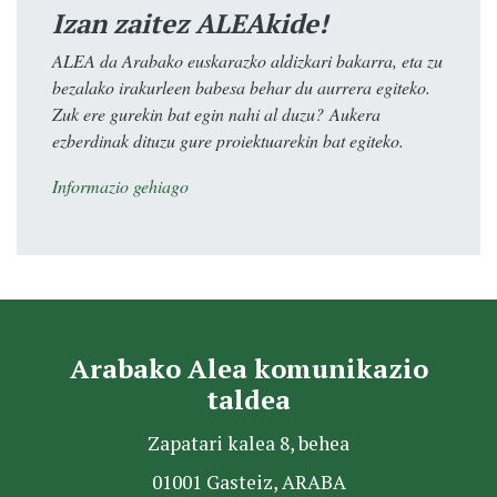
Izan zaitez ALEAkide!
ALEA da Arabako euskarazko aldizkari bakarra, eta zu
bezalako irakurleen babesa behar du aurrera egiteko.
Zuk ere gurekin bat egin nahi al duzu? Aukera
ezberdinak dituzu gure proiektuarekin bat egiteko.
Informazio gehiago
Arabako Alea komunikazio
taldea
Zapatari kalea 8, behea
01001 Gasteiz, ARABA