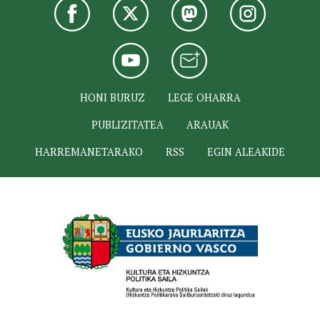
HONI BURUZ
LEGE OHARRA
PUBLIZITATEA
ARAUAK
HARREMANETARAKO
RSS
EGIN ALEAKIDE