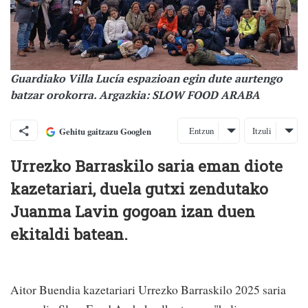
Guardiako Villa Lucía espazioan egin dute aurtengo
batzar orokorra. Argazkia: SLOW FOOD ARABA
Entzun
Itzuli
Gehitu gaitzazu Googlen
Urrezko Barraskilo saria eman diote
kazetariari, duela gutxi zendutako
Juanma Lavin gogoan izan duen
ekitaldi batean.
Aitor Buendia kazetariari Urrezko Barraskilo 2025 saria