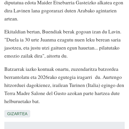
diputatua edota Maider Etxebarria Gasteizko alkatea egon
dira Lavinen lana gogorarazi duten Arabako agintarien
artean.
Ekitaldian bertan, Buendiak berak gogoan izan du Lavin.
"Duela ia 30 urte Juanma ezagutu nuen leku berean saria
jasotzea, eta justu utzi gaituen egun hauetan... pilatutako
emozio zailak dira", aitortu du.
Batzarrak iazko kontuak onartu, zuzendaritza batzordea
berrantolatu eta 2026rako egutegia iragarri du. Aurtengo
hitzorduei dagokienez, irailean Turinen (Italia) egingo den
Terra Madre Salone del Gusto azokan parte hartzea dute
helburuetako bat.
GIZARTEA