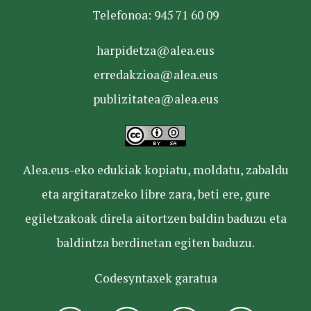
Telefonoa: 945 71 60 09
harpidetza@alea.eus
erredakzioa@alea.eus
publizitatea@alea.eus
Alea.eus-eko edukiak kopiatu, moldatu, zabaldu
eta argitaratzeko libre zara, beti ere, gure
egiletzakoak direla aitortzen baldin baduzu eta
baldintza berdinetan egiten baduzu.
Codesyntaxek garatua