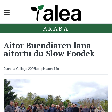
ARABA
Aitor Buendiaren lana
aitortu du Slow Foodek
Juanma Gallego
2026ko apirilaren 14a