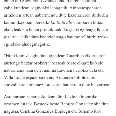
eman dio Slow Food Arabak, elkartearen "balioen
zabalkundean" egindako lanagatik. Aintzatespenaren
arrazoien artean nabarmendu dute kazetariaren ibilbidea
komunikazioan, bereziki
La Ruta Slow
saioaren bidez
ekoizleak eta haien produktuak ikusgarri egiteagatik, eta
gizartea "elikadura kontzienteago baterantz" hurbiltzeko
egindako ahaleginagatik.
"Hunkiduraz" egin dute igandean Guardian elkartearen
aurtengo batzar orokorra, besteak beste elkarteko kide
nabarmena izan den Juanma Lavinen heriotza dela eta.
Villa Lucía espazioaren eta Ardoaren Ibilbidearen
sortzailearen omenez lore sorta bat paratu dute batzarrean.
Asteburuan zehar, asko izan dira Lavinen inguruko
oroimen hitzak. Besteak beste Ramiro Gonzalez ahaldun
nagusia, Cristina Gonzalez Enplegu eta Turismo foru