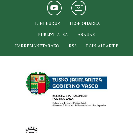
HONI BURUZ
LEGE OHARRA
PUBLIZITATEA
ARAUAK
HARREMANETARAKO
RSS
EGIN ALEAKIDE