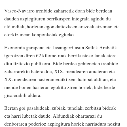
Vasco-Navarro trenbide zaharretik doan bide berdean
dauden azpiegituren berrikuspen integrala agindu du
aldundiak, horietan egon daitezkeen arazoak atzeman eta
etorkizunean konponketak egiteko.
Ekonomia garapena eta Jasangarritasun Sailak Arabatik
igarotzen diren 62 kilometroak berrikusteko lanak atera
ditu lizitazio publikora. Bide berdea gehienetan trenbide
zaharrarekin batera doa, XIX. mendearen amaieran eta
XX. mendearen hasieran eraiki zen, hainbat alditan, eta
mende honen hasieran egokitu ziren horiek, bide berde
gisa erabili aldera.
Bertan goi pasabideak, zubiak, tunelak, zerbitzu bideak
eta harri lubetak daude. Aldundiak ohartarazi du
denboraren poderioz azpiegitura horiek narriadura nozitu