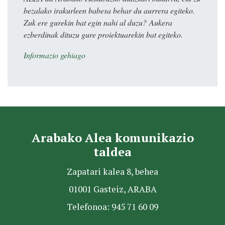
bezalako irakurleen babesa behar du aurrera egiteko.
Zuk ere gurekin bat egin nahi al duzu? Aukera
ezberdinak dituzu gure proiektuarekin bat egiteko.
Informazio gehiago
Arabako Alea komunikazio
taldea
Zapatari kalea 8, behea
01001 Gasteiz, ARABA
Telefonoa: 945 71 60 09