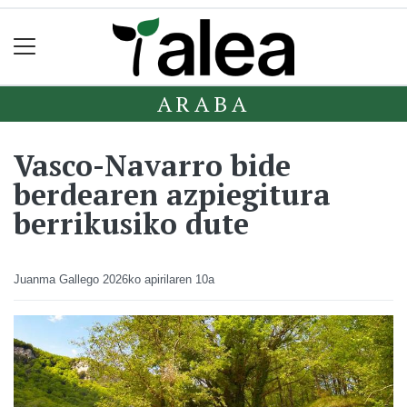
ARABA
Vasco-Navarro bide
berdearen azpiegitura
berrikusiko dute
Juanma Gallego
2026ko apirilaren 10a