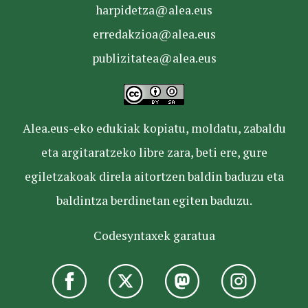
harpidetza@alea.eus
erredakzioa@alea.eus
publizitatea@alea.eus
Alea.eus-eko edukiak kopiatu, moldatu, zabaldu
eta argitaratzeko libre zara, beti ere, gure
egiletzakoak direla aitortzen baldin baduzu eta
baldintza berdinetan egiten baduzu.
Codesyntaxek garatua