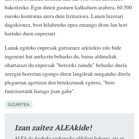
bakoitzeko. Egin duten gastuen kalkuluen arabera, 60.500
euroko kontratua atera dute lizitaziora. Lanen luzerari
dagokionez, bost hilabeteko epea emango diote lan hori
hartuko duen enpresari.
Lanak egiteko enpresak gutxienez arkitekto edo bide
ingeniari bat aurkeztu beharko du, baina aldundiak
ohartarazi du enpresak "bereziki zaindu" beharko duela
zeregin horretan egongo diren langileak mugatuko direla
pleguetan agertzen den betekizunak egitera, "bere
funtzioetatik harago joan gabe".
GIZARTEA
Izan zaitez ALEAkide!
ALEA da Arabako euskarazko aldizkari bakarra, eta zu