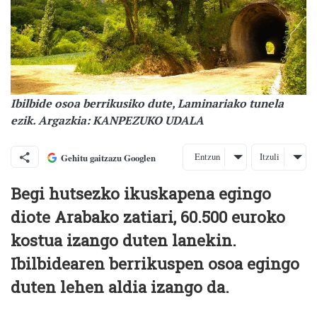
Ibilbide osoa berrikusiko dute, Laminariako tunela
ezik. Argazkia: KANPEZUKO UDALA
Entzun
Itzuli
Gehitu gaitzazu Googlen
Begi hutsezko ikuskapena egingo
diote Arabako zatiari, 60.500 euroko
kostua izango duten lanekin.
Ibilbidearen berrikuspen osoa egingo
duten lehen aldia izango da.