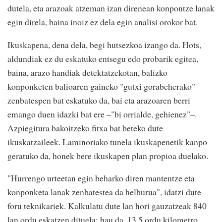
dutela, eta arazoak atzeman izan direnean konpontze lanak
egin direla, baina inoiz ez dela egin analisi orokor bat.
Ikuskapena, dena dela, begi hutsezkoa izango da. Hots,
aldundiak ez du eskatuko entsegu edo probarik egitea,
baina, arazo handiak detektatzekotan, balizko
konponketen balioaren gaineko "gutxi gorabeherako"
zenbatespen bat eskatuko da, bai eta arazoaren berri
emango duen idazki bat ere –"bi orrialde, gehienez"–.
Azpiegitura bakoitzeko fitxa bat beteko dute
ikuskatzaileek. Laminoriako tunela ikuskapenetik kanpo
geratuko da, honek bere ikuskapen plan propioa duelako.
"Hurrengo urteetan egin beharko diren mantentze eta
konponketa lanak zenbatestea da helburua", idatzi dute
foru teknikariek. Kalkulatu dute lan hori gauzatzeak 840
lan ordu eskatzen dituela; hau da, 13,5 ordu kilometro