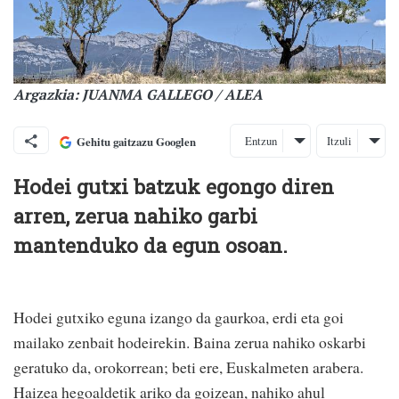
Argazkia: JUANMA GALLEGO / ALEA
Entzun
Itzuli
Gehitu gaitzazu Googlen
Hodei gutxi batzuk egongo diren
arren, zerua nahiko garbi
mantenduko da egun osoan.
Hodei gutxiko eguna izango da gaurkoa, erdi eta goi
mailako zenbait hodeirekin. Baina zerua nahiko oskarbi
geratuko da, orokorrean; beti ere, Euskalmeten arabera.
Haizea hegoaldetik ariko da goizean, nahiko ahul