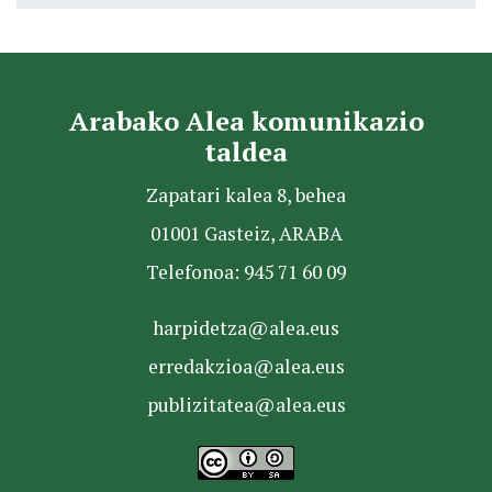
Arabako Alea komunikazio
taldea
Zapatari kalea 8, behea
01001 Gasteiz, ARABA
Telefonoa: 945 71 60 09
harpidetza@alea.eus
erredakzioa@alea.eus
publizitatea@alea.eus