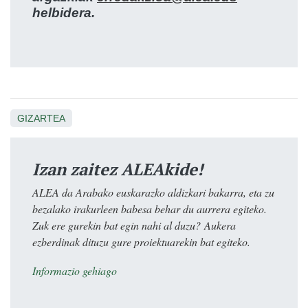
helbidera.
GIZARTEA
Izan zaitez ALEAkide!
ALEA da Arabako euskarazko aldizkari bakarra, eta zu
bezalako irakurleen babesa behar du aurrera egiteko.
Zuk ere gurekin bat egin nahi al duzu? Aukera
ezberdinak dituzu gure proiektuarekin bat egiteko.
Informazio gehiago