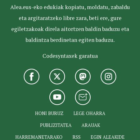
Alea.eus-eko edukiak kopiatu, moldatu, zabaldu
eta argitaratzeko libre zara, beti ere, gure
egiletzakoak direla aitortzen baldin baduzu eta
baldintza berdinetan egiten baduzu.
Codesyntaxek garatua
HONI BURUZ
LEGE OHARRA
PUBLIZITATEA
ARAUAK
HARREMANETARAKO
RSS
EGIN ALEAKIDE