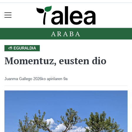
ARABA
⛅ EGURALDIA
Momentuz, eusten dio
Juanma Gallego
2026ko apirilaren 9a