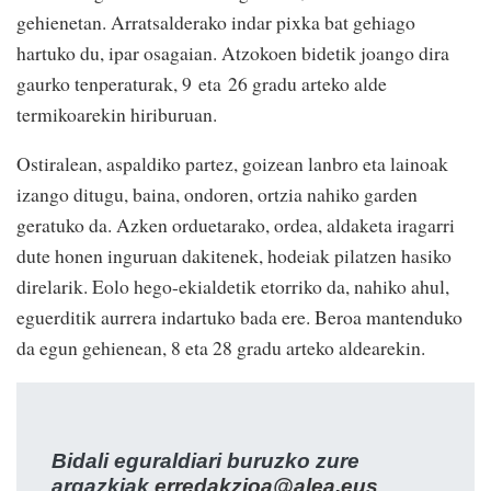
gehienetan. Arratsalderako indar pixka bat gehiago
hartuko du, ipar osagaian. Atzokoen bidetik joango dira
gaurko tenperaturak, 9 eta 26 gradu arteko alde
termikoarekin hiriburuan.
Ostiralean, aspaldiko partez, goizean lanbro eta lainoak
izango ditugu, baina, ondoren, ortzia nahiko garden
geratuko da. Azken orduetarako, ordea, aldaketa iragarri
dute honen inguruan dakitenek, hodeiak pilatzen hasiko
direlarik. Eolo hego-ekialdetik etorriko da, nahiko ahul,
eguerditik aurrera indartuko bada ere. Beroa mantenduko
da egun gehienean, 8 eta 28 gradu arteko aldearekin.
Bidali eguraldiari buruzko zure
argazkiak
erredakzioa@alea.eus