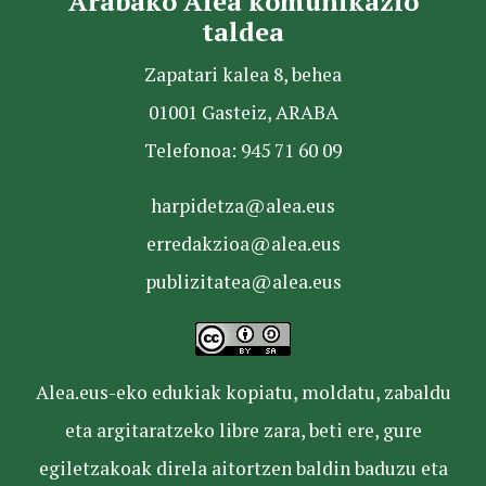
Arabako Alea komunikazio
taldea
Zapatari kalea 8, behea
01001 Gasteiz, ARABA
Telefonoa: 945 71 60 09
harpidetza@alea.eus
erredakzioa@alea.eus
publizitatea@alea.eus
Alea.eus-eko edukiak kopiatu, moldatu, zabaldu
eta argitaratzeko libre zara, beti ere, gure
egiletzakoak direla aitortzen baldin baduzu eta