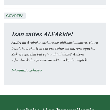
GIZARTEA
Izan zaitez ALEAkide!
ALEA da Arabako euskarazko aldizkari bakarra, eta zu
bezalako irakurleen babesa behar du aurrera egiteko.
Zuk ere gurekin bat egin nahi al duzu? Aukera
ezberdinak dituzu gure proiektuarekin bat egiteko.
Informazio gehiago