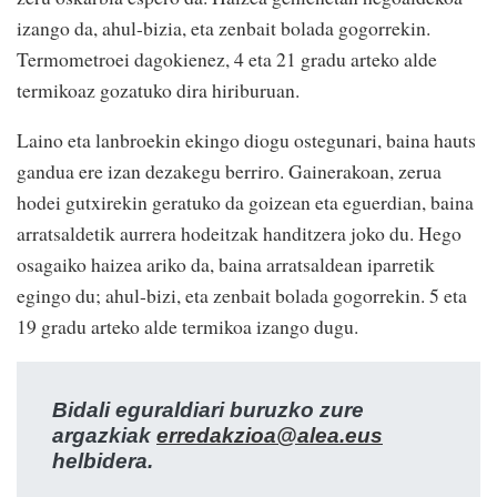
izango da, ahul-bizia, eta zenbait bolada gogorrekin.
Termometroei dagokienez, 4 eta 21 gradu arteko alde
termikoaz gozatuko dira hiriburuan.
Laino eta lanbroekin ekingo diogu ostegunari, baina hauts
gandua ere izan dezakegu berriro. Gainerakoan, zerua
hodei gutxirekin geratuko da goizean eta eguerdian, baina
arratsaldetik aurrera hodeitzak handitzera joko du. Hego
osagaiko haizea ariko da, baina arratsaldean iparretik
egingo du; ahul-bizi, eta zenbait bolada gogorrekin. 5 eta
19 gradu arteko alde termikoa izango dugu.
Bidali eguraldiari buruzko zure
argazkiak
erredakzioa@alea.eus
helbidera.