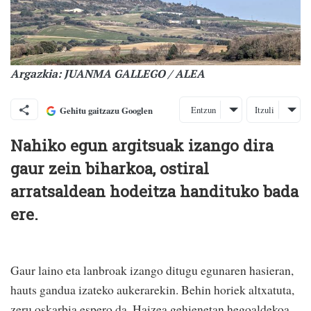
Argazkia: JUANMA GALLEGO / ALEA
Entzun
Itzuli
Gehitu gaitzazu Googlen
Nahiko egun argitsuak izango dira
gaur zein biharkoa, ostiral
arratsaldean hodeitza handituko bada
ere.
Gaur laino eta lanbroak izango ditugu egunaren hasieran,
hauts gandua izateko aukerarekin. Behin horiek altxatuta,
zeru oskarbia espero da. Haizea gehienetan hegoaldekoa