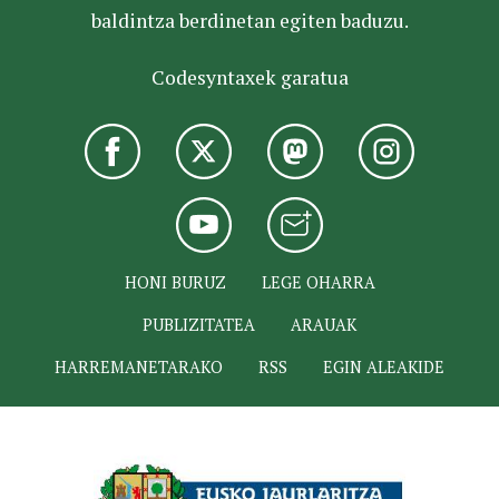
baldintza berdinetan egiten baduzu.
Codesyntaxek garatua
HONI BURUZ
LEGE OHARRA
PUBLIZITATEA
ARAUAK
HARREMANETARAKO
RSS
EGIN ALEAKIDE