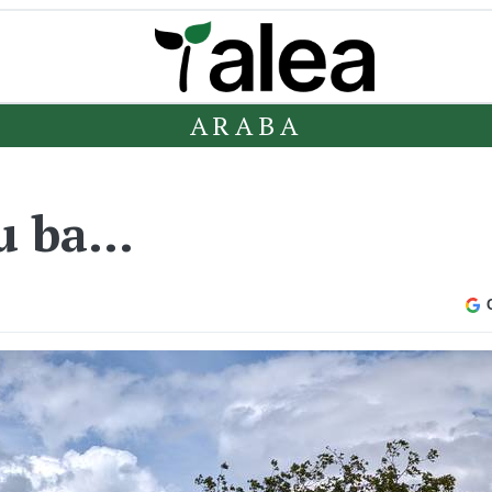
ARABA
gu ba…