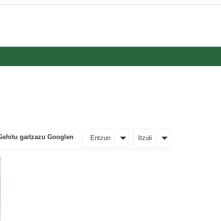
Gehitu gaitzazu Googlen
Entzun
Itzuli