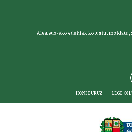
Alea.eus-eko edukiak kopiatu, moldatu, za
HONI BURUZ
LEGE OH