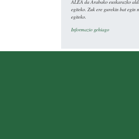
ALEA da Arabako euskarazko aldiz
egiteko. Zuk ere gurekin bat egin 
egiteko.
Informazio gehiago