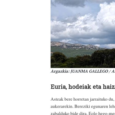
Argazkia: JUANMA GALLEGO / 
Euria, hodeiak eta hai
Asteak bere horretan jarraituko du,
aukerarekin. Bereziki egunaren lehe
zabalduko bide dira. Eolo hego-me