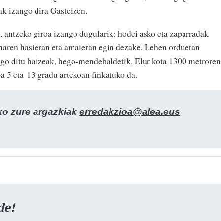
ak izango dira Gasteizen.
, antzeko giroa izango dugularik: hodei asko eta zaparradak
unaren hasieran eta amaieran egin dezake. Lehen orduetan
ngo ditu haizeak, hego-mendebaldetik. Elur kota 1300 metroren
a 5 eta 13 gradu artekoan finkatuko da.
zko zure argazkiak
erredakzioa@alea.eus
de!