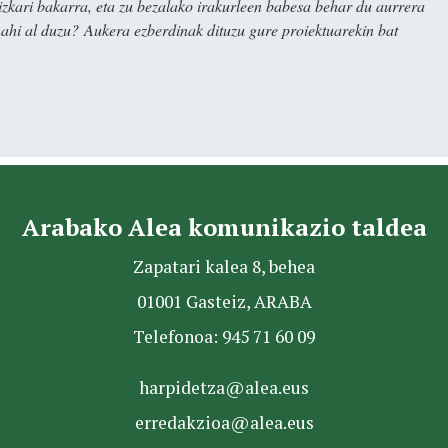
kari bakarra, eta zu bezalako irakurleen babesa behar du aurrera
nahi al duzu? Aukera ezberdinak dituzu gure proiektuarekin bat
Arabako Alea komunikazio taldea
Zapatari kalea 8, behea
01001 Gasteiz, ARABA
Telefonoa: 945 71 60 09
harpidetza@alea.eus
erredakzioa@alea.eus