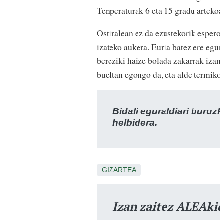
Tenperaturak 6 eta 15 gradu arteko
Ostiralean ez da ezustekorik espero
izateko aukera. Euria batez ere eg
bereziki haize bolada zakarrak iza
bueltan egongo da, eta alde termiko
Bidali eguraldiari buru
helbidera.
GIZARTEA
Izan zaitez ALEAki