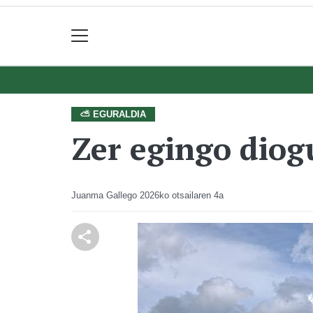
⛅ EGURALDIA
Zer egingo dio
Juanma Gallego
2026ko otsailaren 4a