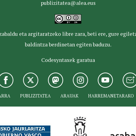
publizitatea@alea.eus
baldu eta argitaratzeko libre zara, beti ere, gure egile
baldintza berdinetan egiten baduzu.
Codesyntaxek garatua
ARRA
PUBLIZITATEA
ARAUAK
HARREMANETARAKO