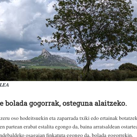
ALEA
ze bolada gogorrak, osteguna alaitzeko.
 zeru oso hodeitsuekin eta zaparrada txiki edo ertainak botatze
n partean erabat estalita egongo da, baina arratsaldean ostarte
ndebaldeko osagaian finkatuta egongo da, bolada gogorrekin.