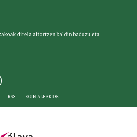
tzakoak direla aitortzen baldin baduzu eta
RSS
EGIN ALEAKIDE