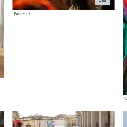
Pailazoak
N