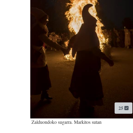
25
Zalduondoko sugarra. Markitos sutan