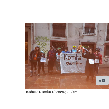
6
Badator Korrika lehenengo aldiz!!