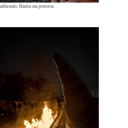
alduondo. Hartza eta porreroa