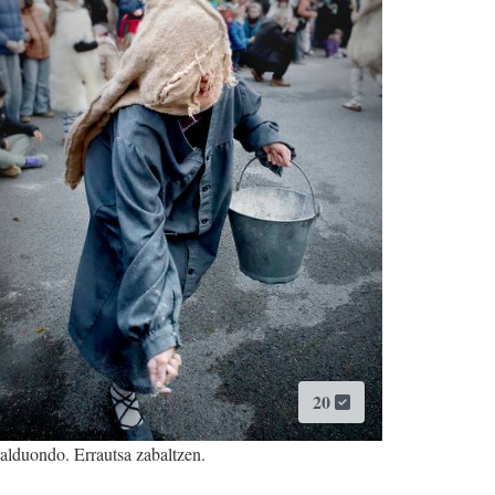
20
alduondo. Errautsa zabaltzen.