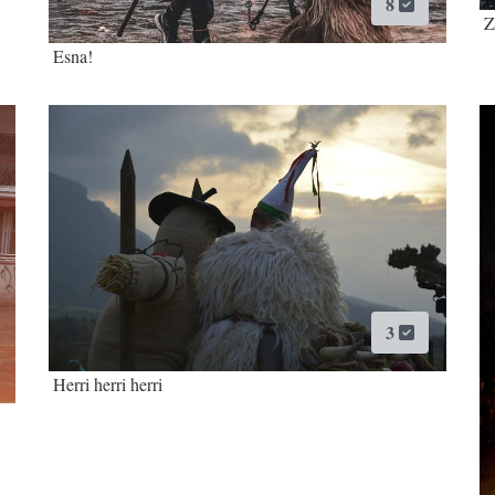
8
Z
Esna!
3
Herri herri herri