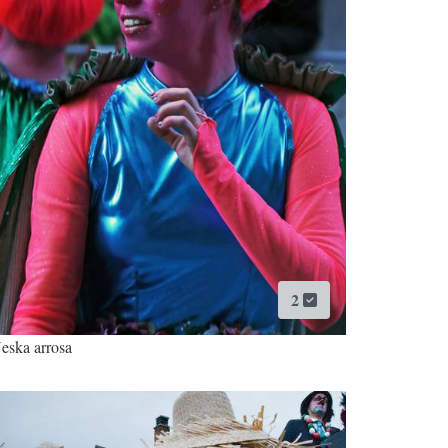
2
eska arrosa