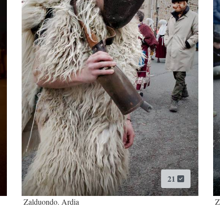
21
Zalduondo. Ardia
Z