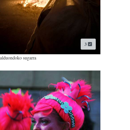
3
alduondoko sugarra