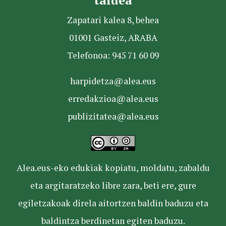
taldea
Zapatari kalea 8, behea
01001 Gasteiz, ARABA
Telefonoa: 945 71 60 09
harpidetza@alea.eus
erredakzioa@alea.eus
publizitatea@alea.eus
Alea.eus-eko edukiak kopiatu, moldatu, zabaldu
eta argitaratzeko libre zara, beti ere, gure
egiletzakoak direla aitortzen baldin baduzu eta
baldintza berdinetan egiten baduzu.