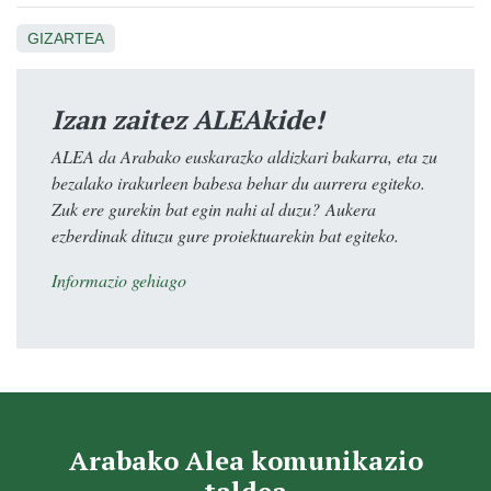
GIZARTEA
Izan zaitez ALEAkide!
ALEA da Arabako euskarazko aldizkari bakarra, eta zu
bezalako irakurleen babesa behar du aurrera egiteko.
Zuk ere gurekin bat egin nahi al duzu? Aukera
ezberdinak dituzu gure proiektuarekin bat egiteko.
Informazio gehiago
Arabako Alea komunikazio