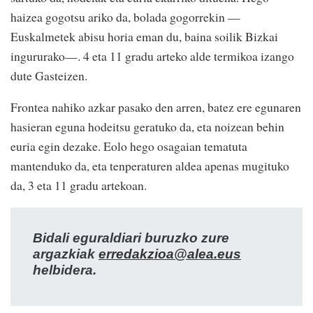
haizea gogotsu ariko da, bolada gogorrekin —
Euskalmetek abisu horia eman du, baina soilik Bizkai
ingururako—. 4 eta 11 gradu arteko alde termikoa izango
dute Gasteizen.
Frontea nahiko azkar pasako den arren, batez ere egunaren
hasieran eguna hodeitsu geratuko da, eta noizean behin
euria egin dezake. Eolo hego osagaian tematuta
mantenduko da, eta tenperaturen aldea apenas mugituko
da, 3 eta 11 gradu artekoan.
Bidali eguraldiari buruzko zure
argazkiak
erredakzioa@alea.eus
helbidera.