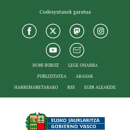
Codesyntaxek garatua
HONI BURUZ
LEGE OHARRA
PUBLIZITATEA
ARAUAK
HARREMANETARAKO
RSS
EGIN ALEAKIDE