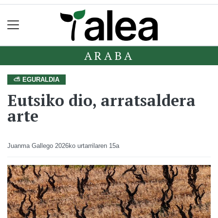
ARABA
⛅ EGURALDIA
Eutsiko dio, arratsaldera
arte
Juanma Gallego
2026ko urtarrilaren 15a