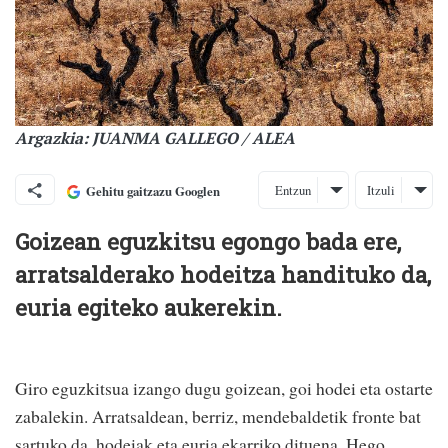
Argazkia: JUANMA GALLEGO / ALEA
Entzun
Itzuli
Gehitu gaitzazu Googlen
Goizean eguzkitsu egongo bada ere,
arratsalderako hodeitza handituko da,
euria egiteko aukerekin.
Giro eguzkitsua izango dugu goizean, goi hodei eta ostarte
zabalekin. Arratsaldean, berriz, mendebaldetik fronte bat
sartuko da, hodeiak eta euria ekarriko dituena. Hego