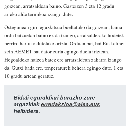
goizean, arratsaldean baino. Gasteizen 3 eta 12 gradu
arteko alde termikoa izango dute.
Ostegunean giro eguzkitsua bueltatuko da goizean, baina
ordu batzuetan baino ez da izango, arratsalderako hodeiek
berriro hartuko dutelako ortzia. Orduan bai, bai Euskalmet
zein AEMET bat dator euria egingo duela iriztean.
Hegoaldeko haizea batez ere arratsaldean zakarra izango
da. Gutxi bada ere, tenperaturek behera egingo dute, 1 eta
10 gradu artean geratuz.
Bidali eguraldiari buruzko zure
argazkiak
erredakzioa@alea.eus
helbidera.