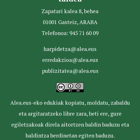
Zapatari kalea 8, behea
01001 Gasteiz, ARABA
Telefonoa: 945 71 60 09
harpidetza@alea.eus
erredakzioa@alea.eus
publizitatea@alea.eus
Alea.eus-eko edukiak kopiatu, moldatu, zabaldu
eta argitaratzeko libre zara, beti ere, gure
egiletzakoak direla aitortzen baldin baduzu eta
baldintza berdinetan egiten baduzu.