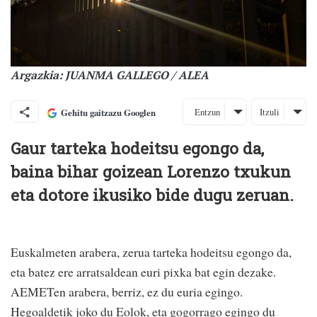
Argazkia: JUANMA GALLEGO / ALEA
Entzun
Itzuli
Gehitu gaitzazu Googlen
Gaur tarteka hodeitsu egongo da,
baina bihar goizean Lorenzo txukun
eta dotore ikusiko bide dugu zeruan.
Euskalmeten arabera, zerua tarteka hodeitsu egongo da,
eta batez ere arratsaldean euri pixka bat egin dezake.
AEMETen arabera, berriz, ez du euria egingo.
Hegoaldetik joko du Eolok, eta gogorrago egingo du