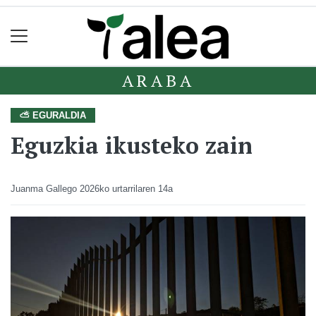
ARABA
⛅ EGURALDIA
Eguzkia ikusteko zain
Juanma Gallego
2026ko urtarrilaren 14a