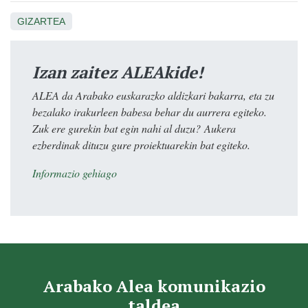
GIZARTEA
Izan zaitez ALEAkide!
ALEA da Arabako euskarazko aldizkari bakarra, eta zu
bezalako irakurleen babesa behar du aurrera egiteko.
Zuk ere gurekin bat egin nahi al duzu? Aukera
ezberdinak dituzu gure proiektuarekin bat egiteko.
Informazio gehiago
Arabako Alea komunikazio
taldea