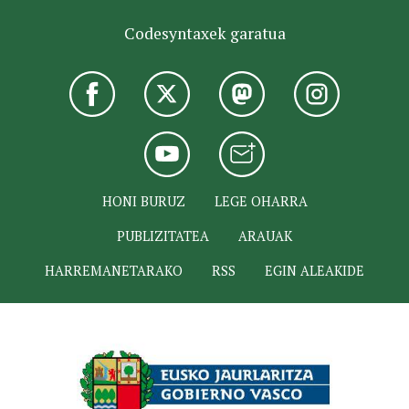
Codesyntaxek garatua
HONI BURUZ
LEGE OHARRA
PUBLIZITATEA
ARAUAK
HARREMANETARAKO
RSS
EGIN ALEAKIDE