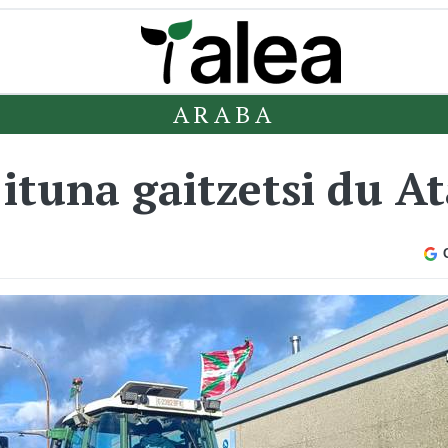
ARABA
ituna gaitzetsi du A