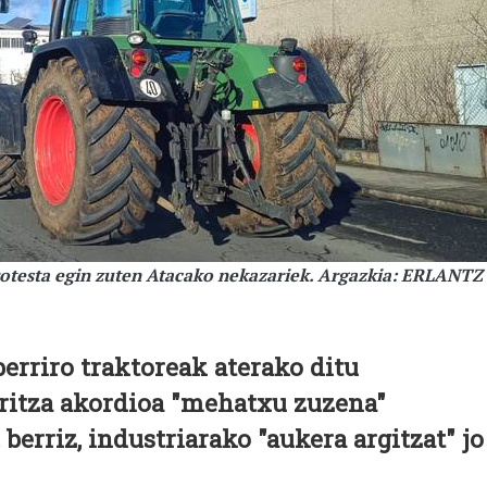
rotesta egin zuten Atacako nekazariek. Argazkia: ERLANTZ
erriro traktoreak aterako ditu
aritza akordioa "mehatxu zuzena"
 berriz, industriarako "aukera argitzat" jo