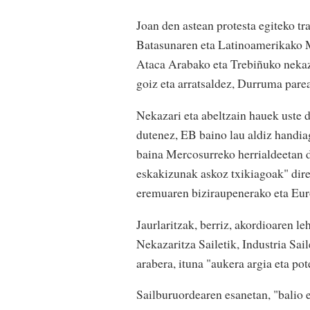
Joan den astean protesta egiteko tr
Batasunaren eta Latinoamerikako M
Ataca Arabako eta Trebiñuko nekaza
goiz eta arratsaldez, Durruma p
Nekazari eta abeltzain hauek uste 
dutenez, EB baino lau aldiz handia
baina Mercosurreko herrialdeetan d
eskakizunak askoz txikiagoak" dire
eremuaren biziraupenerako eta Eur
Jaurlaritzak, berriz, akordioaren l
Nekazaritza Sailetik, Industria Sai
arabera, ituna "aukera argia eta pot
Sailburuordearen esanetan, "balio 