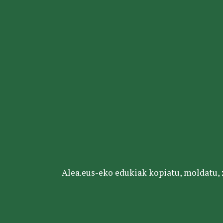
Alea.eus-eko edukiak kopiatu, moldatu, za