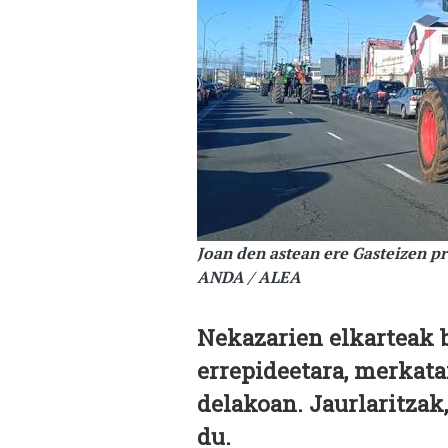
Joan den astean ere Gasteizen p
ANDA / ALEA
Nekazarien elkarteak b
errepideetara, merkat
delakoan. Jaurlaritzak,
du.