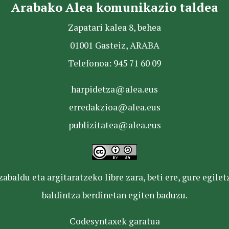
Arabako Alea komunikazio taldea
Zapatari kalea 8, behea
01001 Gasteiz, ARABA
Telefonoa: 945 71 60 09
harpidetza@alea.eus
erredakzioa@alea.eus
publizitatea@alea.eus
baldu eta argitaratzeko libre zara, beti ere, gure egile
baldintza berdinetan egiten baduzu.
Codesyntaxek garatua