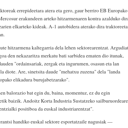
aktoreak errepideetara atera eta gero, gaur berriro EB Europako
ercosur erakundeen arteko hitzarmenaren kontra azalduko dir
rien elkarteko kideak. A-1 autobidera aterako dira traktoreet
arean.
dute hitzarmena kaltegarria dela lehen sektorearentzat. Argudia
goa den nekazaritza merkatu bati sarbidea ematen dio itunak,
auden "ordainsariak, zergak eta ingurumen, osasun eta lan
la diote. Are, sinetsita daude "mehatxu zuzena" dela "landa
opako elikadura burujabetzarako".
ehen balorazio bat egin du, baina, momentuz, ez du egin
letik baizik. Andoitz Korta Industria Sustatzeko sailburuordear
entzialki positiboa da euskal industriarentzat".
erantsi handiko euskal sektore esportatzaile nagusiak —