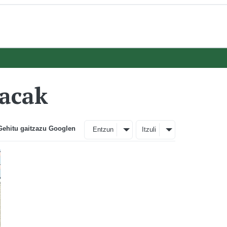
tacak
Gehitu gaitzazu Googlen
Entzun
Itzuli