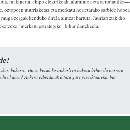
atua, makineria, ekipo elektrikoak, aluminioa eta aeronautika—
e, oztopoen murrizketaz eta merkatu horietarako sarbide hobea
ta muga zergak kenduko direla aintzat hartuta, Jaurlaritzak dio
ekotzeko "merkatu estrategiko" bihur daitekeela.
de!
kari bakarra, eta zu bezalako irakurleen babesa behar du aurrera
nahi al duzu? Aukera ezberdinak dituzu gure proiektuarekin bat