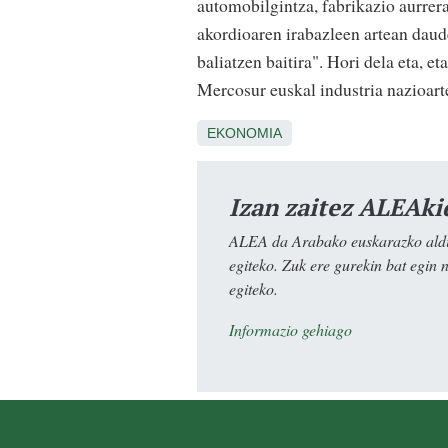
automobilgintza, fabrikazio aurrer
akordioaren irabazleen artean daud
baliatzen baitira". Hori dela eta, e
Mercosur euskal industria nazioart
EKONOMIA
Izan zaitez ALEAki
ALEA da Arabako euskarazko aldiz
egiteko. Zuk ere gurekin bat egin 
egiteko.
Informazio gehiago