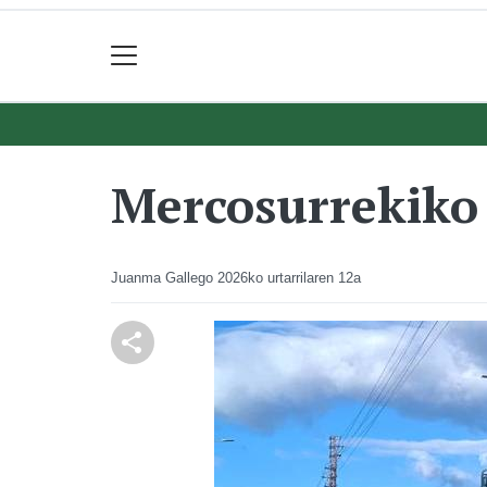
Mercosurrekiko 
Juanma Gallego
2026ko urtarrilaren 12a