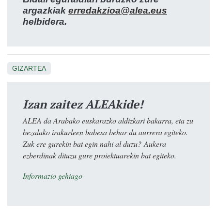
argazkiak
erredakzioa@alea.eus
helbidera.
GIZARTEA
Izan zaitez ALEAkide!
ALEA da Arabako euskarazko aldizkari bakarra, eta zu
bezalako irakurleen babesa behar du aurrera egiteko.
Zuk ere gurekin bat egin nahi al duzu? Aukera
ezberdinak dituzu gure proiektuarekin bat egiteko.
Informazio gehiago