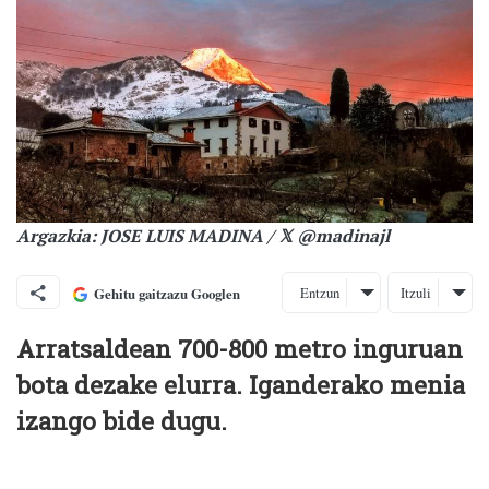
Argazkia: JOSE LUIS MADINA / 𝕏 @madinajl
Entzun
Itzuli
Gehitu gaitzazu Googlen
Arratsaldean 700-800 metro inguruan
bota dezake elurra. Iganderako menia
izango bide dugu.