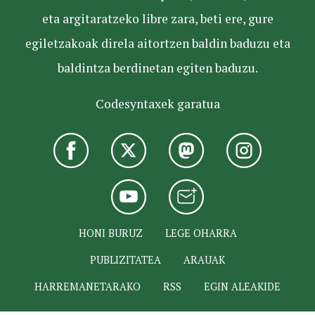
eta argitaratzeko libre zara, beti ere, gure
egiletzakoak direla aitortzen baldin baduzu eta
baldintza berdinetan egiten baduzu.
Codesyntaxek garatua
HONI BURUZ
LEGE OHARRA
PUBLIZITATEA
ARAUAK
HARREMANETARAKO
RSS
EGIN ALEAKIDE