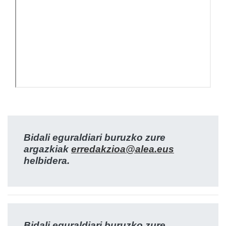
Bidali eguraldiari buruzko zure
argazkiak
erredakzioa@alea.eus
helbidera.
Bidali eguraldiari buruzko zure