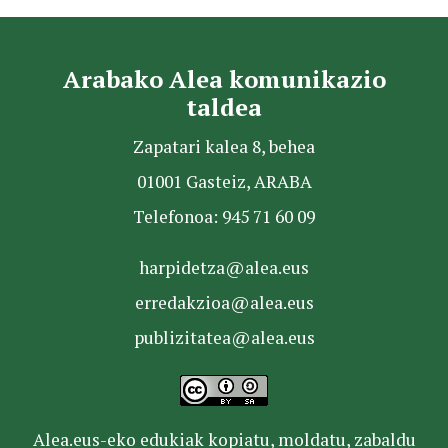
Arabako Alea komunikazio
taldea
Zapatari kalea 8, behea
01001 Gasteiz, ARABA
Telefonoa: 945 71 60 09
harpidetza@alea.eus
erredakzioa@alea.eus
publizitatea@alea.eus
Alea.eus-eko edukiak kopiatu, moldatu, zabaldu