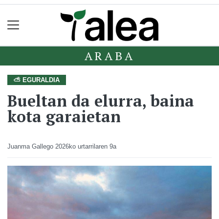
ARABA
⛅ EGURALDIA
Bueltan da elurra, baina
kota garaietan
Juanma Gallego
2026ko urtarrilaren 9a