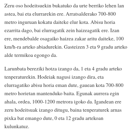
Zeru oso hodeitsuekin bukatuko da urte berriko lehen lan
astea, bai eta elurrarekin ere. Arratsalderako 700-800
metro inguruan kokatu daiteke elur kota. Abisu horia
ezarrita dago, bai elurragatik zein haizeagatik ere. Izan
ere, mendebalde osagaiko haizea zakar aritu daiteke, 100
km/h-ra arteko abiadurekin. Gasteizen 3 eta 9 gradu arteko
alde termikoa egongo da.
Larunbata bereziki hotza izango da, 1 eta 4 gradu arteko
tenperaturekin. Hodeiak nagusi izango dira, eta
elurragatiko abisu horia eman dute, gauean kota 700-800
metro horietan mantenduko baita. Egunak aurrera egin
ahala, ordea, 1000-1200 metrora igoko da. Igandean ere
zeru hodeitsuak izango ditugu, baina tenperaturek arnas
pixka bat emango dute, 0 eta 12 gradu artekoan
kulunkatuz.