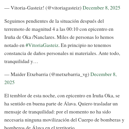
— Vitoria-Gasteiz! (@vitoriagasteiz)
December 8, 2025
Seguimos pendientes de la situación después del
terremoto de magnitud 4 a las 00:10 con epicentro en
Iruña de Oka /Nanclares. Miles de personas lo hemos
notado en
#VitoriaGasteiz
. En principio no tenemos
constancia de daños personales ni materiales. Ante todo,
tranquilidad y…
— Maider Etxebarria (@metxebarria_vg)
December 8,
2025
El temblor de esta noche, con epicentro en Iruña Oka, se
ha sentido en buena parte de Álava. Quiero trasladar un
mensaje de tranquilidad: por el momento no ha sido
necesaria ninguna movilización del Cuerpo de bomberas y
bomberos de Álava en el territorio.