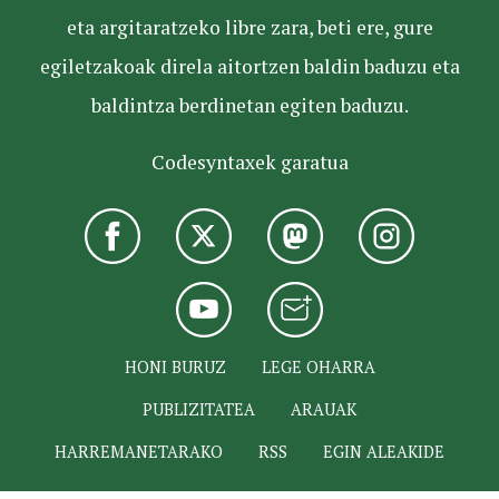
eta argitaratzeko libre zara, beti ere, gure
egiletzakoak direla aitortzen baldin baduzu eta
baldintza berdinetan egiten baduzu.
Codesyntaxek garatua
HONI BURUZ
LEGE OHARRA
PUBLIZITATEA
ARAUAK
HARREMANETARAKO
RSS
EGIN ALEAKIDE