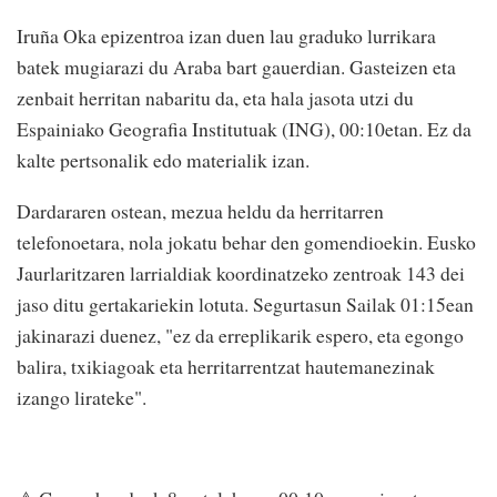
Iruña Oka epizentroa izan duen lau graduko lurrikara
batek mugiarazi du Araba bart gauerdian. Gasteizen eta
zenbait herritan nabaritu da, eta hala jasota utzi du
Espainiako Geografia Institutuak (ING), 00:10etan. Ez da
kalte pertsonalik edo materialik izan.
Dardararen ostean, mezua heldu da herritarren
telefonoetara, nola jokatu behar den gomendioekin. Eusko
Jaurlaritzaren larrialdiak koordinatzeko zentroak 143 dei
jaso ditu gertakariekin lotuta. Segurtasun Sailak 01:15ean
jakinarazi duenez, "ez da erreplikarik espero, eta egongo
balira, txikiagoak eta herritarrentzat hautemanezinak
izango lirateke".