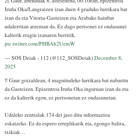
⚠️ Gaur, abenduak 8, astelehena, 00:10ean, epizentroa
Iruña Oka/Langraizen izan duen 4 graduko lurrikara bat
izan da eta Vitoria-Gasteizen eta Arabako hainbat
udalerritan atzeman da. Ez dago pertsonei ez ondasunei
kalterik eragin izanaren berririk.
pic.twitter.com/PHBAh2UemW
— SOS Deiak - 112 (@112_SOSDeiak)
December 8,
2025
‼️ Gaur goizaldean, 4 magnitudeko lurrikara bat nabaritu
da Gasteizen. Epizentroa Iruña Oka inguruan izan da eta
ez da kalterik egon, ez pertsonetan ez ondasunetan.
Udaleko zentralak 174 dei jaso ditu informazioa
eskatzeko. Ez da espero erreplikarik eta, egongo balira,
txikiak…