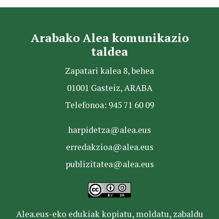
Arabako Alea komunikazio
taldea
Zapatari kalea 8, behea
01001 Gasteiz, ARABA
Telefonoa: 945 71 60 09
harpidetza@alea.eus
erredakzioa@alea.eus
publizitatea@alea.eus
Alea.eus-eko edukiak kopiatu, moldatu, zabaldu