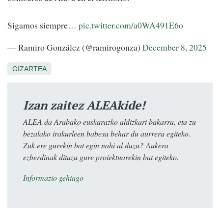
Sigamos siempre…
pic.twitter.com/a0WA491E6o
— Ramiro González (@ramirogonza)
December 8, 2025
GIZARTEA
Izan zaitez ALEAkide!
ALEA da Arabako euskarazko aldizkari bakarra, eta zu
bezalako irakurleen babesa behar du aurrera egiteko.
Zuk ere gurekin bat egin nahi al duzu? Aukera
ezberdinak dituzu gure proiektuarekin bat egiteko.
Informazio gehiago