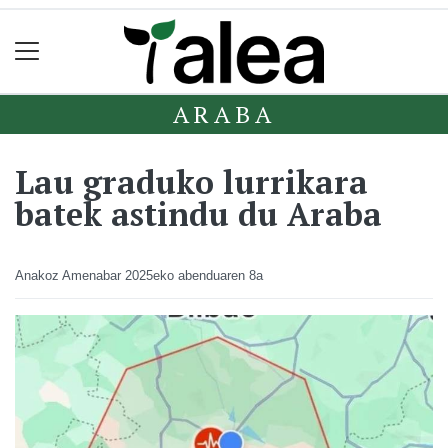
ARABA
Lau graduko lurrikara
batek astindu du Araba
Anakoz Amenabar
2025eko abenduaren 8a