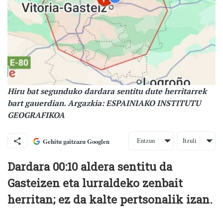
Hiru bat segunduko dardara sentitu dute herritarrek
bart gauerdian. Argazkia: ESPAINIAKO INSTITUTU
GEOGRAFIKOA
Entzun
Itzuli
Gehitu gaitzazu Googlen
Dardara 00:10 aldera sentitu da
Gasteizen eta lurraldeko zenbait
herritan; ez da kalte pertsonalik izan.