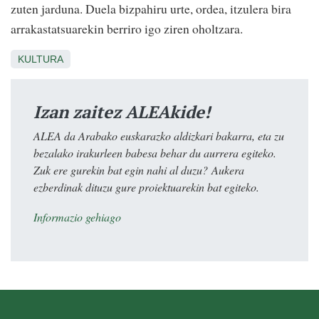
zuten jarduna. Duela bizpahiru urte, ordea, itzulera bira
arrakastatsuarekin berriro igo ziren oholtzara.
KULTURA
Izan zaitez ALEAkide!
ALEA da Arabako euskarazko aldizkari bakarra, eta zu
bezalako irakurleen babesa behar du aurrera egiteko.
Zuk ere gurekin bat egin nahi al duzu? Aukera
ezberdinak dituzu gure proiektuarekin bat egiteko.
Informazio gehiago