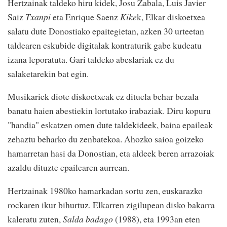
Hertzainak taldeko hiru kidek, Josu Zabala, Luis Javier
Saiz
Txanpi
eta Enrique Saenz
Kike
k, Elkar diskoetxea
salatu dute Donostiako epaitegietan, azken 30 urteetan
taldearen eskubide digitalak kontraturik gabe kudeatu
izana leporatuta. Gari taldeko abeslariak ez du
salaketarekin bat egin.
Musikariek diote diskoetxeak ez dituela behar bezala
banatu haien abestiekin lortutako irabaziak. Diru kopuru
"handia" eskatzen omen dute taldekideek, baina epaileak
zehaztu beharko du zenbatekoa. Ahozko saioa goizeko
hamarretan hasi da Donostian, eta aldeek beren arrazoiak
azaldu dituzte epailearen aurrean.
Hertzainak 1980ko hamarkadan sortu zen, euskarazko
rockaren ikur bihurtuz. Elkarren zigilupean disko bakarra
kaleratu zuten,
Salda badago
(1988), eta 1993an eten