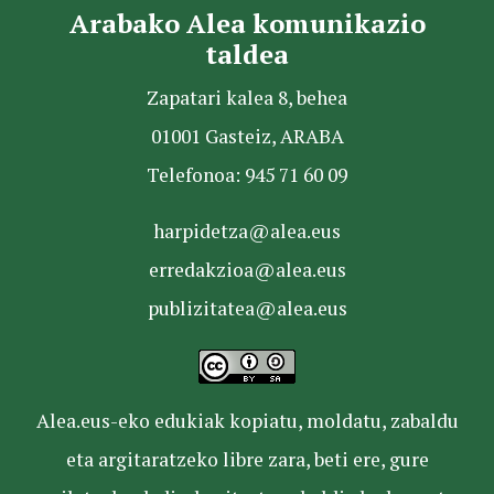
Arabako Alea komunikazio
taldea
Zapatari kalea 8, behea
01001 Gasteiz, ARABA
Telefonoa: 945 71 60 09
harpidetza@alea.eus
erredakzioa@alea.eus
publizitatea@alea.eus
Alea.eus-eko edukiak kopiatu, moldatu, zabaldu
eta argitaratzeko libre zara, beti ere, gure