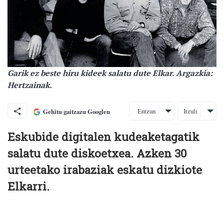
Garik ez beste hiru kideek salatu dute Elkar. Argazkia:
Hertzainak.
Entzun
Itzuli
Gehitu gaitzazu Googlen
Eskubide digitalen kudeaketagatik
salatu dute diskoetxea. Azken 30
urteetako irabaziak eskatu dizkiote
Elkarri.