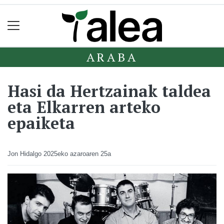
ARABA
Hasi da Hertzainak taldea
eta Elkarren arteko
epaiketa
Jon Hidalgo
2025eko azaroaren 25a