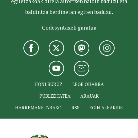
egiletzakoak direla aitortzen baldin baduzu eta
baldintza berdinetan egiten baduzu.
Codesyntaxek garatua
HONI BURUZ
LEGE OHARRA
PUBLIZITATEA
ARAUAK
HARREMANETARAKO
RSS
EGIN ALEAKIDE