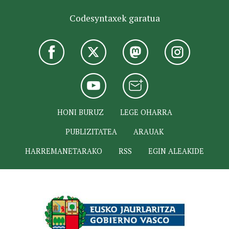
Codesyntaxek garatua
HONI BURUZ
LEGE OHARRA
PUBLIZITATEA
ARAUAK
HARREMANETARAKO
RSS
EGIN ALEAKIDE