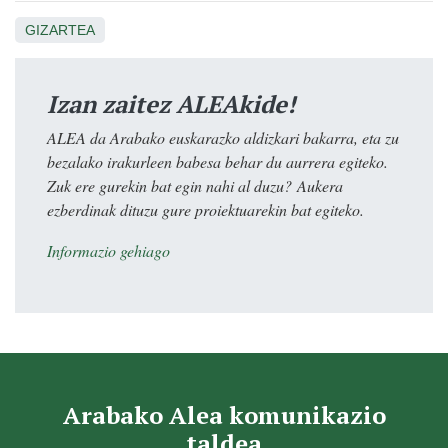
GIZARTEA
Izan zaitez ALEAkide!
ALEA da Arabako euskarazko aldizkari bakarra, eta zu
bezalako irakurleen babesa behar du aurrera egiteko.
Zuk ere gurekin bat egin nahi al duzu? Aukera
ezberdinak dituzu gure proiektuarekin bat egiteko.
Informazio gehiago
Arabako Alea komunikazio
taldea