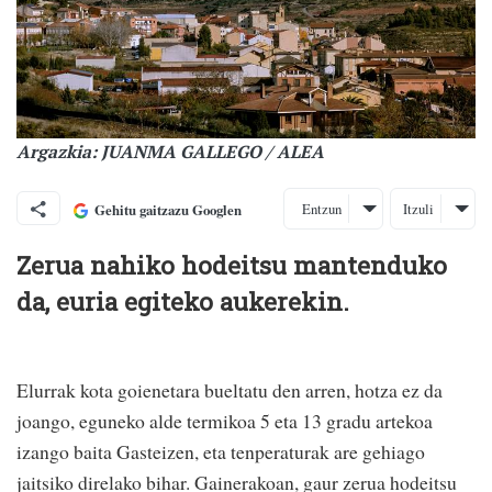
Argazkia: JUANMA GALLEGO / ALEA
Entzun
Itzuli
Gehitu gaitzazu Googlen
Zerua nahiko hodeitsu mantenduko
da, euria egiteko aukerekin.
Elurrak kota goienetara bueltatu den arren, hotza ez da
joango, eguneko alde termikoa 5 eta 13 gradu artekoa
izango baita Gasteizen, eta tenperaturak are gehiago
jaitsiko direlako bihar. Gainerakoan, gaur zerua hodeitsu