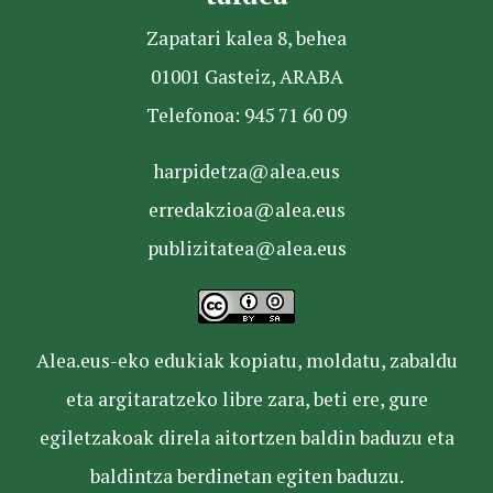
Zapatari kalea 8, behea
01001 Gasteiz, ARABA
Telefonoa: 945 71 60 09
harpidetza@alea.eus
erredakzioa@alea.eus
publizitatea@alea.eus
Alea.eus-eko edukiak kopiatu, moldatu, zabaldu
eta argitaratzeko libre zara, beti ere, gure
egiletzakoak direla aitortzen baldin baduzu eta
baldintza berdinetan egiten baduzu.