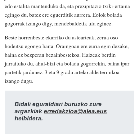
edo estalita mantenduko da, eta prezipitazio txiki-ertaina
egingo du, batez ere eguerditik aurrera. Eolok bolada
gogorrak izango digy, mendebaldetik ufa eginez.
Beste horrenbeste ekarriko du astearteak, zerua oso
hodeitsu egongo baita. Oraingoan ere euria egin dezake,
baina ez bezperan bezainbestekoa. Haizeak berdin
jarraituko du, ahul-bizi eta bolada gogorrekin, baina ipar
partetik jardunez. 3 eta 9 gradu arteko alde termikoa
izango dugu.
Bidali eguraldiari buruzko zure
argazkiak
erredakzioa@alea.eus
helbidera.