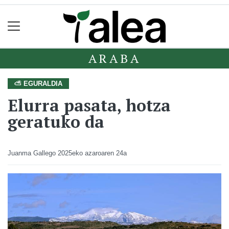
ARABA
⛅ EGURALDIA
Elurra pasata, hotza
geratuko da
Juanma Gallego
2025eko azaroaren 24a