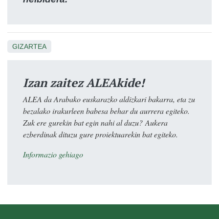
GIZARTEA
Izan zaitez ALEAkide!
ALEA da Arabako euskarazko aldizkari bakarra, eta zu
bezalako irakurleen babesa behar du aurrera egiteko.
Zuk ere gurekin bat egin nahi al duzu? Aukera
ezberdinak dituzu gure proiektuarekin bat egiteko.
Informazio gehiago