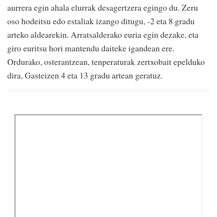
aurrera egin ahala elurrak desagertzera egingo du. Zeru
oso hodeitsu edo estaliak izango ditugu, -2 eta 8 gradu
arteko aldearekin. Arratsalderako euria egin dezake, eta
giro euritsu hori mantendu daiteke igandean ere.
Ordurako, osterantzean, tenperaturak zertxobait epelduko
dira, Gasteizen 4 eta 13 gradu artean geratuz.