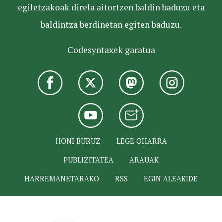
egiletzakoak direla aitortzen baldin baduzu eta
baldintza berdinetan egiten baduzu.
Codesyntaxek garatua
HONI BURUZ
LEGE OHARRA
PUBLIZITATEA
ARAUAK
HARREMANETARAKO
RSS
EGIN ALEAKIDE