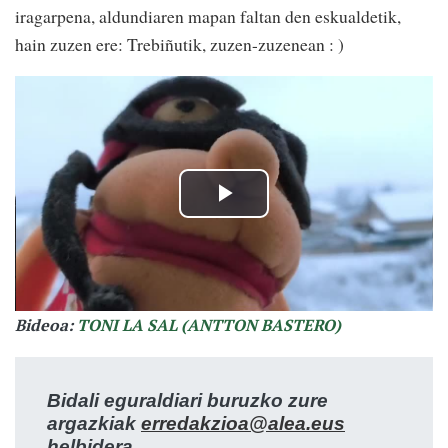
iragarpena, aldundiaren mapan faltan den eskualdetik,
hain zuzen ere: Trebiñutik, zuzen-zuzenean : )
Bideoa:
TONI LA SAL (ANTTON BASTERO)
Bidali eguraldiari buruzko zure
argazkiak
erredakzioa@alea.eus
helbidera.