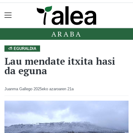
ARABA
⛅ EGURALDIA
Lau mendate itxita hasi
da eguna
Juanma Gallego
2025eko azaroaren 21a