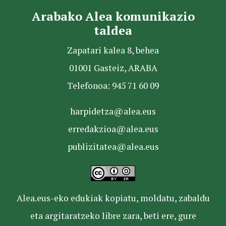
Arabako Alea komunikazio
taldea
Zapatari kalea 8, behea
01001 Gasteiz, ARABA
Telefonoa: 945 71 60 09
harpidetza@alea.eus
erredakzioa@alea.eus
publizitatea@alea.eus
Alea.eus-eko edukiak kopiatu, moldatu, zabaldu
eta argitaratzeko libre zara, beti ere, gure