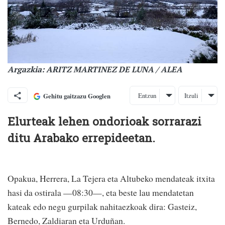
Argazkia: ARITZ MARTINEZ DE LUNA / ALEA
Entzun
Itzuli
Gehitu gaitzazu Googlen
Elurteak lehen ondorioak sorrarazi
ditu Arabako errepideetan.
Opakua, Herrera, La Tejera eta Altubeko mendateak itxita
hasi da ostirala —08:30—, eta beste lau mendatetan
kateak edo negu gurpilak nahitaezkoak dira: Gasteiz,
Bernedo, Zaldiaran eta Urduñan.