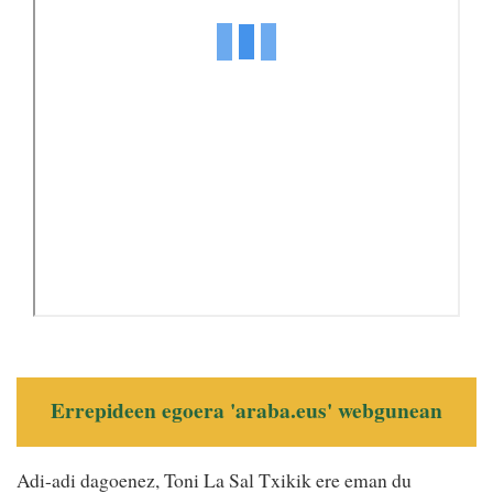
Errepideen egoera 'araba.eus' webgunean
Adi-adi dagoenez, Toni La Sal Txikik ere eman du