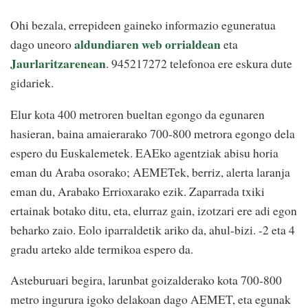
Ohi bezala, errepideen gaineko informazio eguneratua
aldundiaren web orrialdean
dago uneoro
eta
Jaurlaritzarenean
. 945217272 telefonoa ere eskura dute
gidariek.
Elur kota 400 metroren bueltan egongo da egunaren
hasieran, baina amaierarako 700-800 metrora egongo dela
espero du Euskalemetek. EAEko agentziak abisu horia
eman du Araba osorako; AEMETek, berriz, alerta laranja
eman du, Arabako Errioxarako ezik. Zaparrada txiki
ertainak botako ditu, eta, elurraz gain, izotzari ere adi egon
beharko zaio. Eolo iparraldetik ariko da, ahul-bizi. -2 eta 4
gradu arteko alde termikoa espero da.
Asteburuari begira, larunbat goizalderako kota 700-800
metro ingurura igoko delakoan dago AEMET, eta egunak