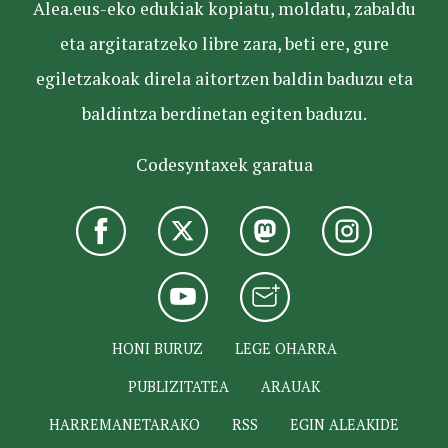
Alea.eus-eko edukiak kopiatu, moldatu, zabaldu
eta argitaratzeko libre zara, beti ere, gure
egiletzakoak direla aitortzen baldin baduzu eta
baldintza berdinetan egiten baduzu.
Codesyntaxek garatua
HONI BURUZ
LEGE OHARRA
PUBLIZITATEA
ARAUAK
HARREMANETARAKO
RSS
EGIN ALEAKIDE