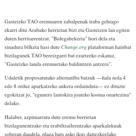
Gasteizko TAO eremuaren zabalpenak traba gehiago
ekarri ditu Arabako herrietan bizi eta Gasteizen lan egiten
duten herritarrentzat. "Bidegabekeria" hori dela eta
sinadura bilketa hasi dute
Change.org
plataforman hainbat
bizilagunek TAO bereizgarri bat ezartzeko eskatuz,
"Gasteizko landa eremuetako baldintzen antzera".
Udaletik proposatutako alternatiba batzuk —hala nola 4
edo 8 orduz aparkatzeko aukera ordainduta— ez dituzte
egokitzat jo, "egunero lantokira joateko kostua onartezina"
delako.
Halaber, azpimarratu dute eremu berrietan
bizilagunentzako eta erabiltzaileentzako aparkalekuak
soberan daudela, plaza huts asko ikus daitezkeelako