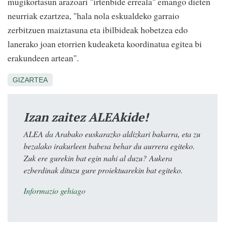
mugikortasun arazoari "irtenbide erreala" emango dieten
neurriak ezartzea, "hala nola eskualdeko garraio
zerbitzuen maiztasuna eta ibilbideak hobetzea edo
lanerako joan etorrien kudeaketa koordinatua egitea bi
erakundeen artean".
GIZARTEA
Izan zaitez ALEAkide!
ALEA da Arabako euskarazko aldizkari bakarra, eta zu
bezalako irakurleen babesa behar du aurrera egiteko.
Zuk ere gurekin bat egin nahi al duzu? Aukera
ezberdinak dituzu gure proiektuarekin bat egiteko.
Informazio gehiago