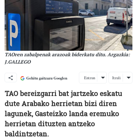
TAOren zabalpenak arazoak biderkatu ditu. Argazkia:
J.GALLEGO
Entzun
Itzuli
Gehitu gaitzazu Googlen
TAO bereizgarri bat jartzeko eskatu
dute Arabako herrietan bizi diren
lagunek, Gasteizko landa eremuko
herrietan dituzten antzeko
baldintzetan.