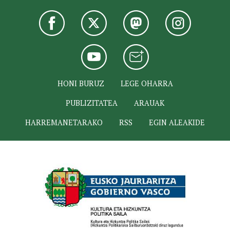
HONI BURUZ
LEGE OHARRA
PUBLIZITATEA
ARAUAK
HARREMANETARAKO
RSS
EGIN ALEAKIDE