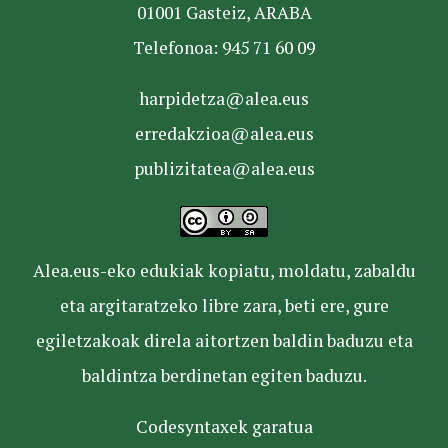
01001 Gasteiz, ARABA
Telefonoa: 945 71 60 09
harpidetza@alea.eus
erredakzioa@alea.eus
publizitatea@alea.eus
Alea.eus-eko edukiak kopiatu, moldatu, zabaldu
eta argitaratzeko libre zara, beti ere, gure
egiletzakoak direla aitortzen baldin baduzu eta
baldintza berdinetan egiten baduzu.
Codesyntaxek garatua