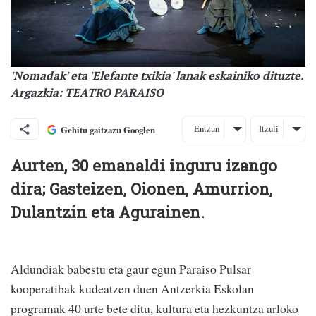
'Nomadak' eta 'Elefante txikia' lanak eskainiko dituzte.
Argazkia: TEATRO PARAISO
Entzun
Itzuli
Gehitu gaitzazu Googlen
Aurten, 30 emanaldi inguru izango
dira; Gasteizen, Oionen, Amurrion,
Dulantzin eta Agurainen.
Aldundiak babestu eta gaur egun Paraiso Pulsar
kooperatibak kudeatzen duen Antzerkia Eskolan
programak 40 urte bete ditu, kultura eta hezkuntza arloko