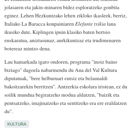
jolasaren eta jakin-minaren bidez esploratzeko gonbita
eginez. Lehen Hezkuntzako lehen zikloko ikasleek, berriz,
Italiako La Baracca konpainiaren
Elefante txikia
lana
ikusiko dute, Kiplingen ipuin klasiko baten bertsio
euskaratua, aniztasunaz, aurkikuntzaz eta irudimenaren
botereaz mintzo dena.
Lau hamarkada igaro ondoren, programa "inoiz baino
biziago" dagoela nabarmendu du Ana del Val Kultura
diputatuak, "bere helburuari eutsiz eta belaunaldi
bakoitzarekin berritzen". Antzerkia eskolara iristean, ez du
soilik mundua begiratzeko modua aldatzen, "baizik eta
pentsatzeko, imajinatzeko eta sentitzeko era ere eraldatzen
du".
KULTURA