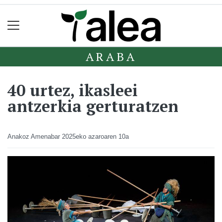
ARABA
40 urtez, ikasleei
antzerkia gerturatzen
Anakoz Amenabar
2025eko azaroaren 10a