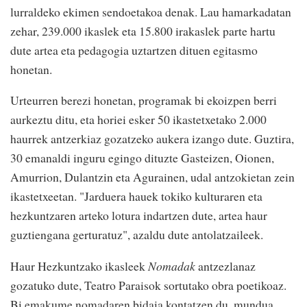
lurraldeko ekimen sendoetakoa denak. Lau hamarkadatan
zehar, 239.000 ikaslek eta 15.800 irakaslek parte hartu
dute artea eta pedagogia uztartzen dituen egitasmo
honetan.
Urteurren berezi honetan, programak bi ekoizpen berri
aurkeztu ditu, eta horiei esker 50 ikastetxetako 2.000
haurrek antzerkiaz gozatzeko aukera izango dute. Guztira,
30 emanaldi inguru egingo dituzte Gasteizen, Oionen,
Amurrion, Dulantzin eta Agurainen, udal antzokietan zein
ikastetxeetan. "Jarduera hauek tokiko kulturaren eta
hezkuntzaren arteko lotura indartzen dute, artea haur
guztiengana gerturatuz", azaldu dute antolatzaileek.
Haur Hezkuntzako ikasleek
Nomadak
antzezlanaz
gozatuko dute, Teatro Paraisok sortutako obra poetikoaz.
Bi emakume nomadaren bidaia kontatzen du, mundua