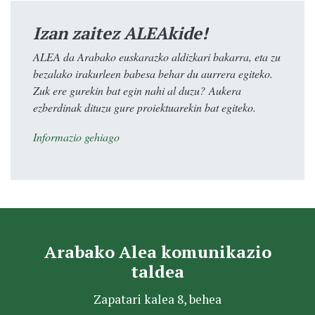
Izan zaitez ALEAkide!
ALEA da Arabako euskarazko aldizkari bakarra, eta zu
bezalako irakurleen babesa behar du aurrera egiteko.
Zuk ere gurekin bat egin nahi al duzu? Aukera
ezberdinak dituzu gure proiektuarekin bat egiteko.
Informazio gehiago
Arabako Alea komunikazio
taldea
Zapatari kalea 8, behea