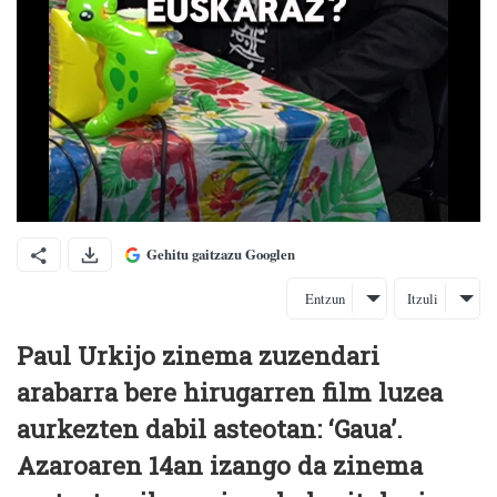
Gehitu gaitzazu Googlen
Entzun
Itzuli
Paul Urkijo zinema zuzendari
arabarra bere hirugarren film luzea
aurkezten dabil asteotan: ‘Gaua’.
Azaroaren 14an izango da zinema