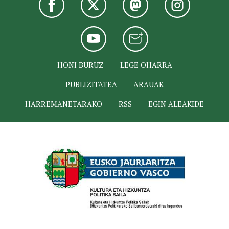
HONI BURUZ
LEGE OHARRA
PUBLIZITATEA
ARAUAK
HARREMANETARAKO
RSS
EGIN ALEAKIDE