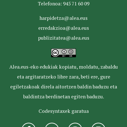
Telefonoa: 945 71 60 09
harpidetza@alea.eus
erredakzioa@alea.eus
publizitatea@alea.eus
Alea.eus-eko edukiak kopiatu, moldatu, zabaldu
eta argitaratzeko libre zara, beti ere, gure
egiletzakoak direla aitortzen baldin baduzu eta
baldintza berdinetan egiten baduzu.
Codesyntaxek garatua