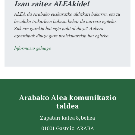
Izan zaitez ALEAkide!
ALEA da Arabako euskarazko aldizkari bakarra, eta zu
bezalako irakurleen babesa behar du aurrera egiteko.
Zuk ere gurekin bat egin nahi al duzu? Aukera
ezberdinak dituzu gure proiektuarekin bat egiteko.
Informazio gehiago
Arabako Alea komunikazio
taldea
Zapatari kalea 8, behea
01001 Gasteiz, ARABA