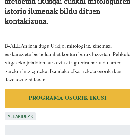
aretoetan ikusgai euskal mitologiaren
istorio ilunenak bildu dituen
kontakizuna.
B-ALEAn izan dugu Urkijo, mitologiaz, zinemaz,
euskaraz eta beste hainbat konturi buruz hizketan. Pelikula
Sitgeseko jaialdian aurkeztu eta gutxira hartu du tartea
gurekin hitz egiteko. Izandako elkarrizketa osorik ikus
dezakezue bideoan.
PROGRAMA OSORIK IKUSI
ALEAKIDEAK