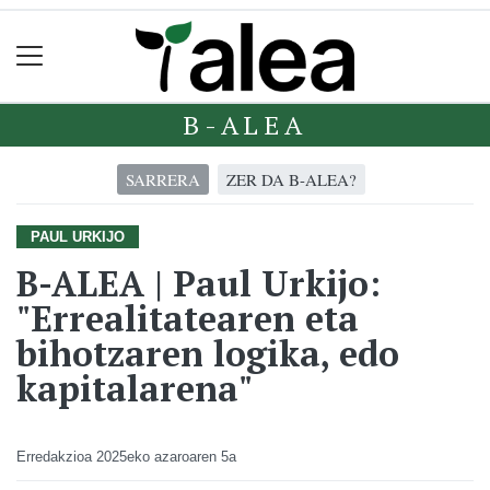
B-ALEA
SARRERA
ZER DA B-ALEA?
PAUL URKIJO
B-ALEA | Paul Urkijo:
"Errealitatearen eta
bihotzaren logika, edo
kapitalarena"
Erredakzioa
2025eko azaroaren 5a