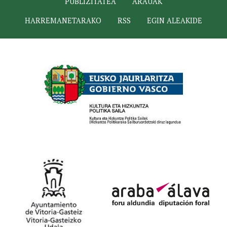
PUBLIZITATEA
ARAUAK
HARREMANETARAKO
RSS
EGIN ALEAKIDE