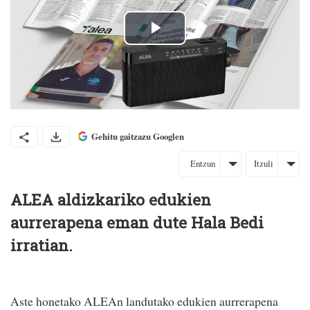
Gehitu gaitzazu Googlen
Entzun
Itzuli
ALEA aldizkariko edukien
aurrerapena eman dute Hala Bedi
irratian.
Aste honetako ALEAn landutako edukien aurrerapena