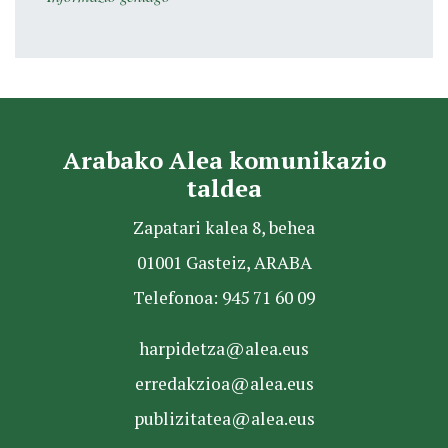
Arabako Alea komunikazio
taldea
Zapatari kalea 8, behea
01001 Gasteiz, ARABA
Telefonoa: 945 71 60 09
harpidetza@alea.eus
erredakzioa@alea.eus
publizitatea@alea.eus