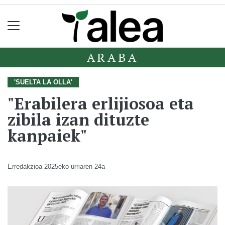
ARABA
'SUELTA LA OLLA'
"Erabilera erlijiosoa eta
zibila izan dituzte
kanpaiek"
Erredakzioa
2025eko urriaren 24a