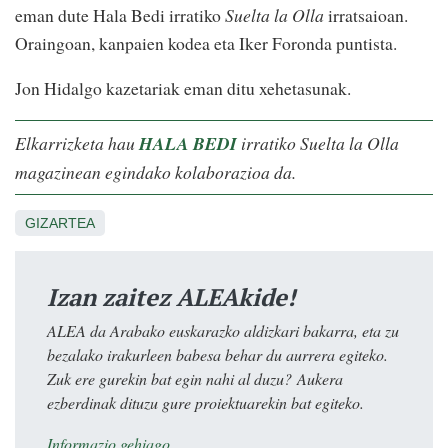
eman dute Hala Bedi irratiko
Suelta la Olla
irratsaioan.
Oraingoan, kanpaien kodea eta Iker Foronda puntista.
Jon Hidalgo kazetariak eman ditu xehetasunak.
Elkarrizketa hau
HALA BEDI
irratiko Suelta la Olla
magazinean egindako kolaborazioa da.
GIZARTEA
Izan zaitez ALEAkide!
ALEA da Arabako euskarazko aldizkari bakarra, eta zu
bezalako irakurleen babesa behar du aurrera egiteko.
Zuk ere gurekin bat egin nahi al duzu? Aukera
ezberdinak dituzu gure proiektuarekin bat egiteko.
Informazio gehiago