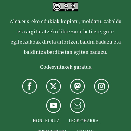
Alea.eus-eko edukiak kopiatu, moldatu, zabaldu
eta argitaratzeko libre zara, beti ere, gure
egiletzakoak direla aitortzen baldin baduzu eta
baldintza berdinetan egiten baduzu.
Codesyntaxek garatua
HONI BURUZ
LEGE OHARRA