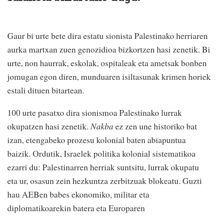
Gaur bi urte bete dira estatu sionista Palestinako herriaren
aurka martxan zuen genozidioa bizkortzen hasi zenetik. Bi
urte, non haurrak, eskolak, ospitaleak eta ametsak bonben
jomugan egon diren, munduaren isiltasunak krimen horiek
estali dituen bitartean.
100 urte pasatxo dira sionismoa Palestinako lurrak
okupatzen hasi zenetik.
Nakba
ez zen une historiko bat
izan, etengabeko prozesu kolonial baten abiapuntua
baizik. Ordutik, Israelek politika kolonial sistematikoa
ezarri du: Palestinarren herriak suntsitu, lurrak okupatu
eta ur, osasun zein hezkuntza zerbitzuak blokeatu. Guzti
hau AEBen babes ekonomiko, militar eta
diplomatikoarekin batera eta Europaren