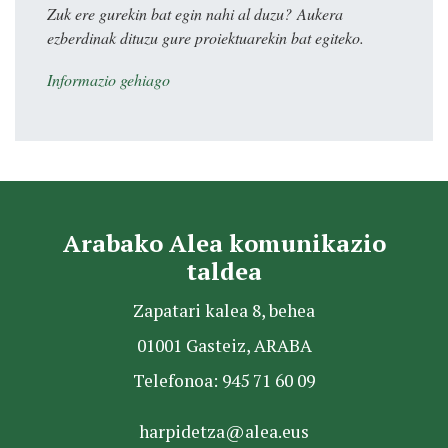
Zuk ere gurekin bat egin nahi al duzu? Aukera
ezberdinak dituzu gure proiektuarekin bat egiteko.
Informazio gehiago
Arabako Alea komunikazio
taldea
Zapatari kalea 8, behea
01001 Gasteiz, ARABA
Telefonoa: 945 71 60 09
harpidetza@alea.eus