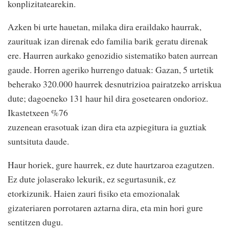
konplizitatearekin.
Azken bi urte hauetan, milaka dira eraildako haurrak,
zaurituak izan direnak edo familia barik geratu direnak
ere. Haurren aurkako genozidio sistematiko baten aurrean
gaude. Horren ageriko hurrengo datuak: Gazan, 5 urtetik
beherako 320.000 haurrek desnutrizioa pairatzeko arriskua
dute; dagoeneko 131 haur hil dira gosetearen ondorioz.
Ikastetxeen %76
zuzenean erasotuak izan dira eta azpiegitura ia guztiak
suntsituta daude.
Haur horiek, gure haurrek, ez dute haurtzaroa ezagutzen.
Ez dute jolaserako lekurik, ez segurtasunik, ez
etorkizunik. Haien zauri fisiko eta emozionalak
gizateriaren porrotaren aztarna dira, eta min hori gure
sentitzen dugu.