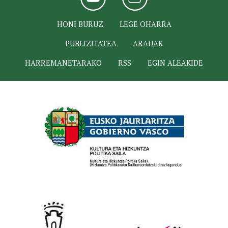
HONI BURUZ
LEGE OHARRA
PUBLIZITATEA
ARAUAK
HARREMANETARAKO
RSS
EGIN ALEAKIDE