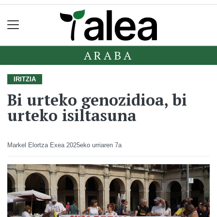
ARABA
IRITZIA
Bi urteko genozidioa, bi
urteko isiltasuna
Markel Elortza Exea
2025eko urriaren 7a