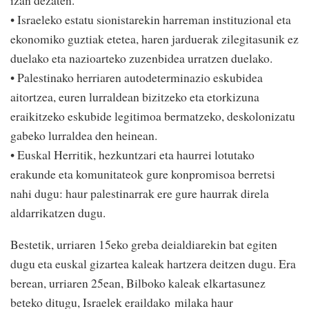
izan dezaten.
• Israeleko estatu sionistarekin harreman instituzional eta
ekonomiko guztiak etetea, haren jarduerak zilegitasunik ez
duelako eta nazioarteko zuzenbidea urratzen duelako.
• Palestinako herriaren autodeterminazio eskubidea
aitortzea, euren lurraldean bizitzeko eta etorkizuna
eraikitzeko eskubide legitimoa bermatzeko, deskolonizatu
gabeko lurraldea den heinean.
• Euskal Herritik, hezkuntzari eta haurrei lotutako
erakunde eta komunitateok gure konpromisoa berretsi
nahi dugu: haur palestinarrak ere gure haurrak direla
aldarrikatzen dugu.
Bestetik, urriaren 15eko greba deialdiarekin bat egiten
dugu eta euskal gizartea kaleak hartzera deitzen dugu. Era
berean, urriaren 25ean, Bilboko kaleak elkartasunez
beteko ditugu, Israelek eraildako milaka haur