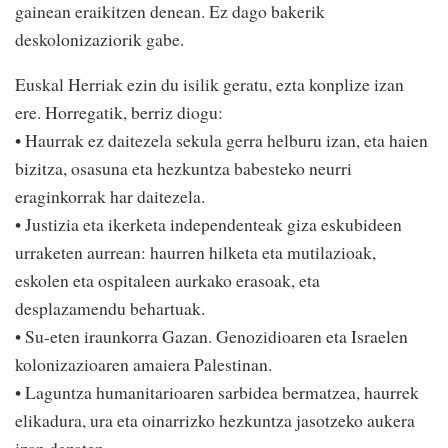
gainean eraikitzen denean. Ez dago bakerik
deskolonizaziorik gabe.
Euskal Herriak ezin du isilik geratu, ezta konplize izan
ere. Horregatik, berriz diogu:
• Haurrak ez daitezela sekula gerra helburu izan, eta haien
bizitza, osasuna eta hezkuntza babesteko neurri
eraginkorrak har daitezela.
• Justizia eta ikerketa independenteak giza eskubideen
urraketen aurrean: haurren hilketa eta mutilazioak,
eskolen eta ospitaleen aurkako erasoak, eta
desplazamendu behartuak.
• Su-eten iraunkorra Gazan. Genozidioaren eta Israelen
kolonizazioaren amaiera Palestinan.
• Laguntza humanitarioaren sarbidea bermatzea, haurrek
elikadura, ura eta oinarrizko hezkuntza jasotzeko aukera