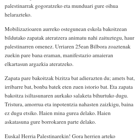
palestinarrak gogoratzeko eta munduari gure oihua
helarazteko.
Mobilizazioaren aurreko ostegunean eskola bakoitzean
bildutako zapatak ateratzera animatu nahi zaituztegu, haur
palestinarren omenez. Urriaren 25ean Bilbora zoaztenak
zuekin pare bana eraman, manifestazio amaieran
elkartasun argazkia ateratzeko.
Zapata pare bakoitzak bizitza bat adierazten du; amets bat,
irribarre bat, bonba batek eten zuen istorio bat. Eta zapata
bakoitza isiltasunaren aurkako salaketa bihurtuko dugu.
Tristura, amorrua eta inpotentzia nahasten zaizkigu, baina
ez dugu etsiko. Haien mina gurea delako. Haien
askatasuna gure borrokaren parte delako.
Euskal Herria Palestinarekin! Gora herrien arteko