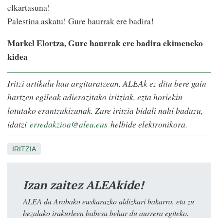
elkartasuna!
Palestina askatu! Gure haurrak ere badira!
Markel Elortza, Gure haurrak ere badira ekimeneko
kidea
Iritzi artikulu hau argitaratzean, ALEAk ez ditu bere gain
hartzen egileak adierazitako iritziak, ezta horiekin
lotutako erantzukizunak. Zure iritzia bidali nahi baduzu,
idatzi
erredakzioa@alea.eus
helbide elektronikora.
IRITZIA
Izan zaitez ALEAkide!
ALEA da Arabako euskarazko aldizkari bakarra, eta zu
bezalako irakurleen babesa behar du aurrera egiteko.