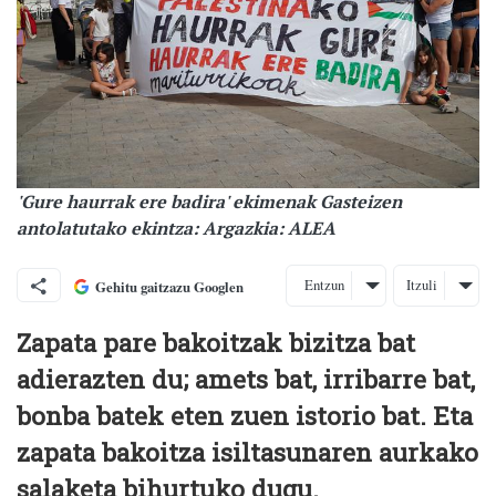
'Gure haurrak ere badira' ekimenak Gasteizen
antolatutako ekintza: Argazkia: ALEA
Entzun
Itzuli
Gehitu gaitzazu Googlen
Zapata pare bakoitzak bizitza bat
adierazten du; amets bat, irribarre bat,
bonba batek eten zuen istorio bat. Eta
zapata bakoitza isiltasunaren aurkako
salaketa bihurtuko dugu.