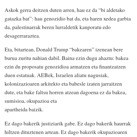
Askok gerra deitzen duten arren, hau ez da “bi aldetako
gatazka bat”: hau genozidio bat da, eta haren xedea garbia
da, palestinarrak beren lurraldetik kanporatu edo
desagerraraztea.
Eta, bitartean, Donald Trump “bakearen” izenean bere
burua zuritu nahian dabil. Baina ezin dugu ahaztu: bakea
ezin du proposatu genozidioa armatzen eta finantzatzen
duen estatuak. AEBek, Israelen aliatu nagusiak,
kolonizazioaren arkitekto eta babesle izaten jarraitzen
dute, eta bake faltsu horren atzean dagoena ez da bakea,
sumisioa, okupazioa eta
apartheida baizik.
Ez dago bakerik justiziarik gabe. Ez dago bakerik haurrak
hiltzen dituztenen artean. Ez dago bakerik okupazioaren