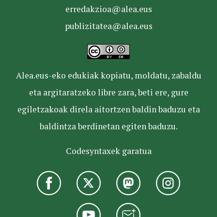
erredakzioa@alea.eus
publizitatea@alea.eus
Alea.eus-eko edukiak kopiatu, moldatu, zabaldu
eta argitaratzeko libre zara, beti ere, gure
egiletzakoak direla aitortzen baldin baduzu eta
baldintza berdinetan egiten baduzu.
Codesyntaxek garatua