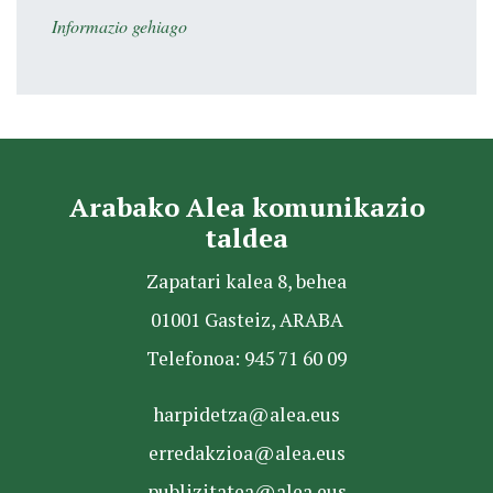
Informazio gehiago
Arabako Alea komunikazio
taldea
Zapatari kalea 8, behea
01001 Gasteiz, ARABA
Telefonoa: 945 71 60 09
harpidetza@alea.eus
erredakzioa@alea.eus
publizitatea@alea.eus