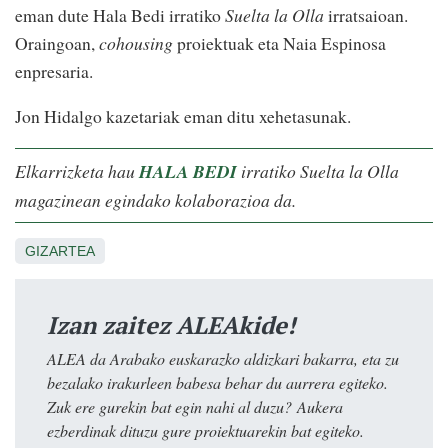
eman dute Hala Bedi irratiko
Suelta la Olla
irratsaioan.
Oraingoan,
cohousing
proiektuak eta Naia Espinosa
enpresaria.
Jon Hidalgo kazetariak eman ditu xehetasunak.
Elkarrizketa hau
HALA BEDI
irratiko Suelta la Olla
magazinean egindako kolaborazioa da.
GIZARTEA
Izan zaitez ALEAkide!
ALEA da Arabako euskarazko aldizkari bakarra, eta zu
bezalako irakurleen babesa behar du aurrera egiteko.
Zuk ere gurekin bat egin nahi al duzu? Aukera
ezberdinak dituzu gure proiektuarekin bat egiteko.