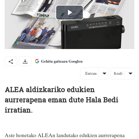
Gehitu gaitzazu Googlen
Entzun
Itzuli
ALEA aldizkariko edukien
aurrerapena eman dute Hala Bedi
irratian.
Aste honetako ALEAn landutako edukien aurrerapena