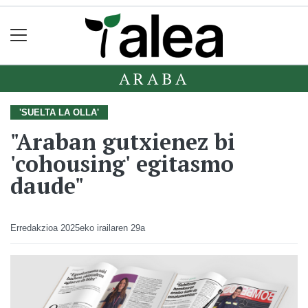
ARABA
'SUELTA LA OLLA'
"Araban gutxienez bi
'cohousing' egitasmo
daude"
Erredakzioa
2025eko irailaren 29a