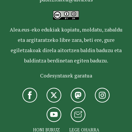
Alea.eus-eko edukiak kopiatu, moldatu, zabaldu
eta argitaratzeko libre zara, beti ere, gure
egiletzakoak direla aitortzen baldin baduzu eta
baldintza berdinetan egiten baduzu.
Codesyntaxek garatua
HONI BURUZ
LEGE OHARRA