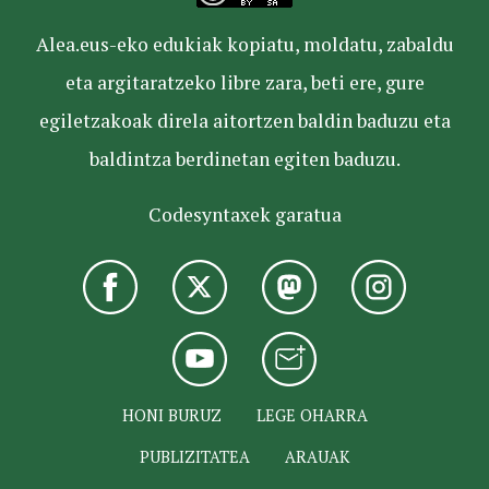
Alea.eus-eko edukiak kopiatu, moldatu, zabaldu
eta argitaratzeko libre zara, beti ere, gure
egiletzakoak direla aitortzen baldin baduzu eta
baldintza berdinetan egiten baduzu.
Codesyntaxek garatua
HONI BURUZ
LEGE OHARRA
PUBLIZITATEA
ARAUAK