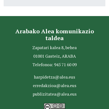
Arabako Alea komunikazio
taldea
Zapatari kalea 8, behea
01001 Gasteiz, ARABA
Telefonoa: 945 71 60 09
harpidetza@alea.eus
erredakzioa@alea.eus
publizitatea@alea.eus