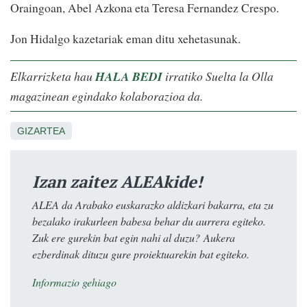
Oraingoan, Abel Azkona eta Teresa Fernandez Crespo.
Jon Hidalgo kazetariak eman ditu xehetasunak.
Elkarrizketa hau
HALA BEDI
irratiko Suelta la Olla
magazinean egindako kolaborazioa da.
GIZARTEA
Izan zaitez ALEAkide!
ALEA da Arabako euskarazko aldizkari bakarra, eta zu
bezalako irakurleen babesa behar du aurrera egiteko.
Zuk ere gurekin bat egin nahi al duzu? Aukera
ezberdinak dituzu gure proiektuarekin bat egiteko.
Informazio gehiago