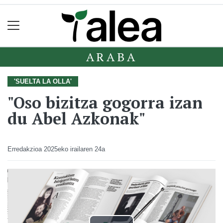
ARABA
'SUELTA LA OLLA'
"Oso bizitza gogorra izan
du Abel Azkonak"
Erredakzioa
2025eko irailaren 24a