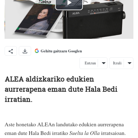
Gehitu gaitzazu Googlen
Entzun
Itzuli
ALEA aldizkariko edukien
aurrerapena eman dute Hala Bedi
irratian.
Aste honetako ALEAn landutako edukien aurrerapena
eman dute Hala Bedi irratiko
Suelta la Olla
irratsaioan.