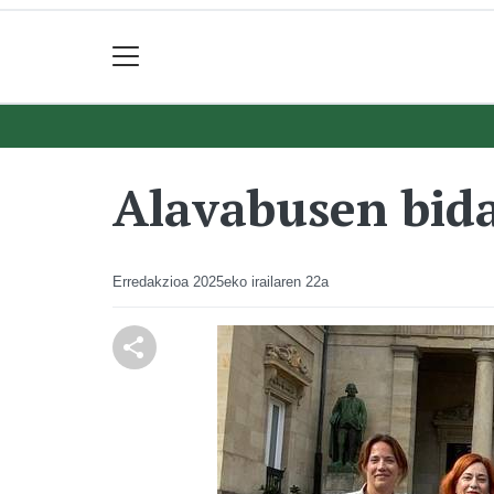
Alavabusen bidai
Erredakzioa
2025eko irailaren 22a