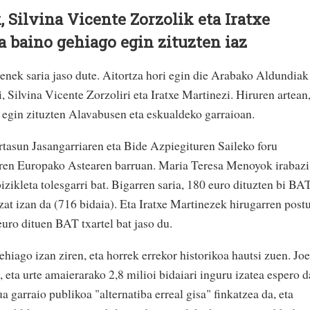
Silvina Vicente Zorzolik eta Iratxe
a baino gehiago egin zituzten iaz
tenek saria jaso dute. Aitortza hori egin die Arabako Aldundiak
 Silvina Vicente Zorzoliri eta Iratxe Martinezi. Hiruren artean
egin zituzten Alavabusen eta eskualdeko garraioan.
tasun Jasangarriaren eta Bide Azpiegituren Saileko foru
ren Europako Astearen barruan. Maria Teresa Menoyok irabazi
bizikleta tolesgarri bat. Bigarren saria, 180 euro dituzten bi BA
tzat izan da (716 bidaia). Eta Iratxe Martinezek hirugarren post
 euro dituen BAT txartel bat jaso du.
ehiago izan ziren, eta horrek errekor historikoa hautsi zuen. Jo
 eta urte amaierarako 2,8 milioi bidaiari inguru izatea espero d
 garraio publikoa "alternatiba erreal gisa" finkatzea da, eta