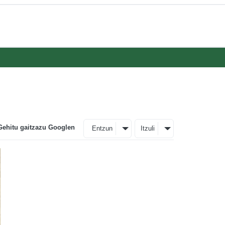
Gehitu gaitzazu Googlen
Entzun
Itzuli