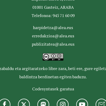
01001 Gasteiz, ARABA
Telefonoa: 945 71 60 09
harpidetza@alea.eus
erredakzioa@alea.eus
publizitatea@alea.eus
baldu eta argitaratzeko libre zara, beti ere, gure egile
baldintza berdinetan egiten baduzu.
Codesyntaxek garatua