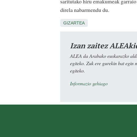
saritutako hiru emakumeak garraio 
direla nabarmendu du.
GIZARTEA
Izan zaitez ALEAki
ALEA da Arabako euskarazko aldiz
egiteko. Zuk ere gurekin bat egin 
egiteko.
Informazio gehiago