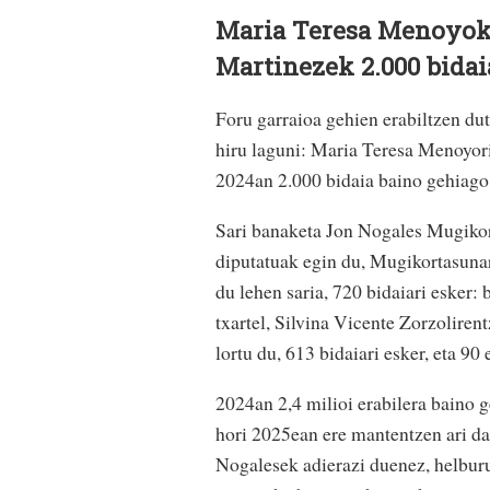
Maria Teresa Menoyok, 
Martinezek 2.000 bidai
Foru garraioa gehien erabiltzen du
hiru laguni: Maria Teresa Menoyori,
2024an 2.000 bidaia baino gehiago 
Sari banaketa Jon Nogales Mugikor
diputatuak egin du, Mugikortasuna
du lehen saria, 720 bidaiari esker: 
txartel, Silvina Vicente Zorzoliren
lortu du, 613 bidaiari esker, eta 90
2024an 2,4 milioi erabilera baino g
hori 2025ean ere mantentzen ari da,
Nogalesek adierazi duenez, helburua