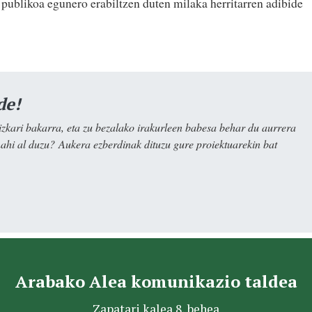
publikoa egunero erabiltzen duten milaka herritarren adibide
de!
kari bakarra, eta zu bezalako irakurleen babesa behar du aurrera
nahi al duzu? Aukera ezberdinak dituzu gure proiektuarekin bat
Arabako Alea komunikazio taldea
Zapatari kalea 8, behea