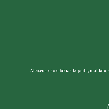
Alea.eus-eko edukiak kopiatu, moldatu, za