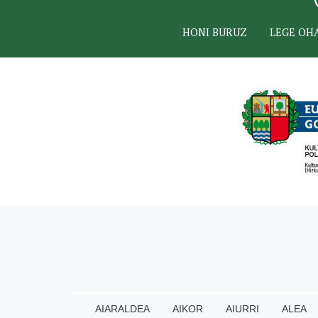
HONI BURUZ
LEGE OH
AIARALDEA
AIKOR
AIURRI
ALEA