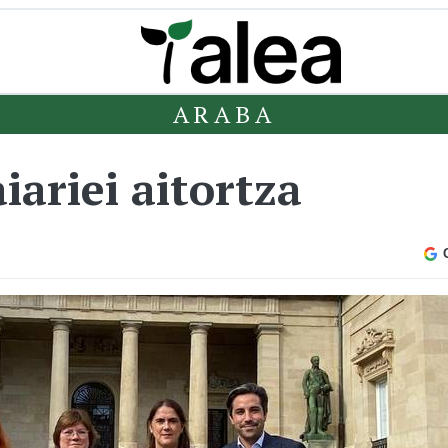
ARABA
ariei aitortza