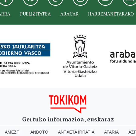
ARRA
PUBLIZITATEA
ARAUAK
HARREMANETARAKO
Gertuko informazioa, euskaraz
AMEZTI
ANBOTO
ANTXETA IRRATIA
ATARIA
AZP